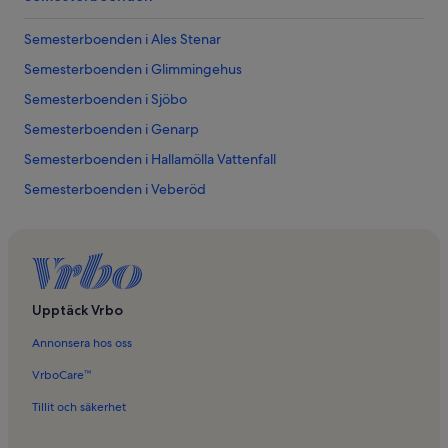
Semesterboenden i Ales Stenar
Semesterboenden i Glimmingehus
Semesterboenden i Sjöbo
Semesterboenden i Genarp
Semesterboenden i Hallamölla Vattenfall
Semesterboenden i Veberöd
Semesterboenden i Österlen
Semesterboenden i Gärsnäs
Semesterboenden i Valleberga
Semesterboenden i Christinehofs Ekopark
Upptäck Vrbo
Semesterboenden i Skårby
Annonsera hos oss
Semesterboenden i Tomelilla Golfklubb
VrboCare™
Semesterboenden i Stortorget
Tillit och säkerhet
Semesterboenden i Eljaröd