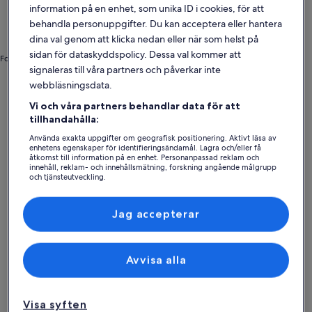
information på en enhet, som unika ID i cookies, för att
behandla personuppgifter. Du kan acceptera eller hantera
dina val genom att klicka nedan eller när som helst på
sidan för dataskyddspolicy. Dessa val kommer att
Foto av Shutterstock
signaleras till våra partners och påverkar inte
Ystads kommun
Husdjursvänliga semesterboenden i Ystad
webbläsningsdata.
Upptäck husdjursvänliga
Vi och våra partners behandlar data för att
tillhandahålla:
boenden – Ystad
Använda exakta uppgifter om geografisk positionering. Aktivt läsa av
enhetens egenskaper för identifieringsändamål. Lagra och/eller få
åtkomst till information på en enhet. Personanpassad reklam och
Mer information om Ystad, nära stranden, perfekt för famil
Mer infor
innehåll, reklam- och innehållsmätning, forskning angående målgrupp
och tjänsteutveckling.
Lista över partner (leverantörer)
Jag accepterar
Avvisa alla
Visa syften