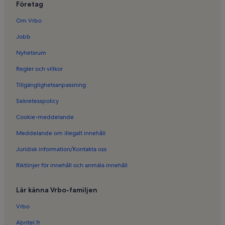
Företag
Semesterboenden i Svarte
Semesterboenden i Börringe
Om Vrbo
Semesterboenden i Nybrostrand
Jobb
Semesterboenden i Ale stenar
Nyhetsrum
Semesterboenden i Svaneholms slott
Regler och villkor
Semesterboenden i Vollsjö
Tillgänglighetsanpassning
Semesterboenden i Löderup
Sekretesspolicy
Semesterboenden i Smedstorp
Cookie-meddelande
Semesterboenden i Smygehamn
Meddelande om illegalt innehåll
Semesterboenden i Tommarp
Juridisk information/Kontakta oss
Semesterboenden i Tosselilla sommarland
Riktlinjer för innehåll och anmäla innehåll
Semesterboenden i Västra Vemmenhög
Semesterboenden i Fyledalens naturreservat
Lär känna Vrbo-familjen
Semesterboenden i Sandhammaren
Vrbo
Semesterboenden i Klostret i Ystad
Abritel.fr