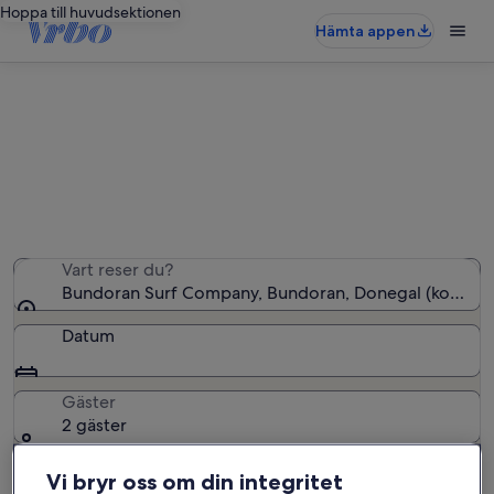
Hoppa till huvudsektionen
Hämta appen
Semesterboenden nära Bundoran
Surf Company
Vi hittade 126 semesterbostäder – ange dina datum för
att se vilka som är lediga
Vart reser du?
Bundoran Surf Company, Bundoran, Donegal (kommun)
Datum
Gäster
2 gäster
Vi bryr oss om din integritet
Sök