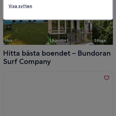
Visa syften
Hus
Lägenhet
Stuga
Hitta bästa boendet – Bundoran
Surf Company
Mer information om Den perfekta semestern hemma på den s