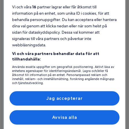
Vi och våra
16
partner lagrar eller får åtkomst till
information på en enhet, som unika ID i cookies, för att
behandla personuppgifter. Du kan acceptera eller hantera
dina val genom att klicka nedan eller när som helst på
Drumacrin
Semesterboenden nära Bundoran Surf Company
sidan för dataskyddspolicy. Dessa val kommer att
signaleras till våra partners och påverkar inte
Om du vill bo nära Bundoran Surf Company kan du kika på vårt
webbläsningsdata.
utbud av semesterboenden och välja ut ett som passar perfekt för
din resa. Vare sig du bor på ett semesterboende med vänner,
Vi och våra partners behandlar data för att
familjen eller bara ditt husdjur kan du räkna med utmärkta
tillhandahålla:
bekvämligheter för att må bra med personerna som betyder mest,
Använda exakta uppgifter om geografisk positionering. Aktivt läsa av
såsom parkering och en tv. Du kommer nog kunna hitta ett boende
enhetens egenskaper för identifieringsändamål. Lagra och/eller få
med allt som behövs, inklusive tillgänglighetsanpassade eller rökfria
åtkomst till information på en enhet. Personanpassad reklam och
alternativ.
innehåll, reklam- och innehållsmätning, forskning angående målgrupp
och tjänsteutveckling.
Lista över partner (leverantörer)
Jag accepterar
Hitta boenden i din stil
Sök bland hus
Sök bland lägenheter
sök efter st
Avvisa alla