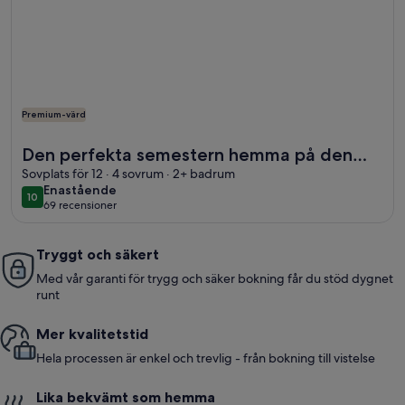
Premium-värd
Mer information om Den perfekta semestern hemma på den s
Den perfekta semestern hemma på den
spektakulära nordvästra kust Irland
Sovplats för 12 · 4 sovrum · 2+ badrum
enastående
Enastående
10
10 av 10
69 recensioner
(69 recensioner)
Tryggt och säkert
Med vår garanti för trygg och säker bokning får du stöd dygnet
runt
Mer kvalitetstid
Hela processen är enkel och trevlig - från bokning till vistelse
Lika bekvämt som hemma