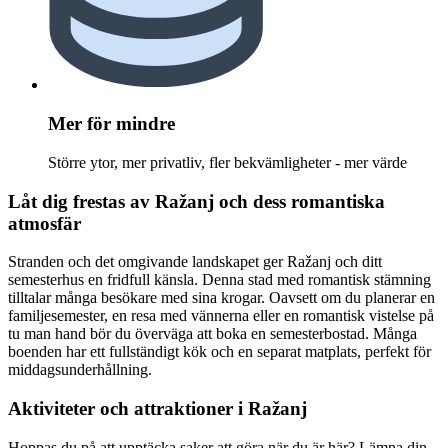
Mer för mindre
Större ytor, mer privatliv, fler bekvämligheter - mer värde
Låt dig frestas av Ražanj och dess romantiska
atmosfär
Stranden och det omgivande landskapet ger Ražanj och ditt
semesterhus en fridfull känsla. Denna stad med romantisk stämning
tilltalar många besökare med sina krogar. Oavsett om du planerar en
familjesemester, en resa med vännerna eller en romantisk vistelse på
tu man hand bör du överväga att boka en semesterbostad. Många
boenden har ett fullständigt kök och en separat matplats, perfekt för
middagsunderhållning.
Aktiviteter och attraktioner i Ražanj
Hoppas du på att upptäcka saker att göra när du är här? Lämna din