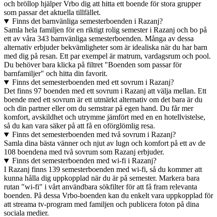
och bröllop hjälper Vrbo dig att hitta ett boende för stora grupper
som passar det aktuella tillfället.
Finns det barnvänliga semesterboenden i Razanj?
Samla hela familjen för en riktigt rolig semester i Razanj och bo på
ett av våra 343 barnvänliga semesterboenden. Många av dessa
alternativ erbjuder bekvämligheter som är idealiska när du har barn
med dig på resan. Ett par exempel är matrum, vardagsrum och pool.
Du behöver bara klicka på filtret "Boenden som passar för
barnfamiljer" och hitta din favorit.
Finns det semesterboenden med ett sovrum i Razanj?
Det finns 97 boenden med ett sovrum i Razanj att välja mellan. Ett
boende med ett sovrum är ett utmärkt alternativ om det bara är du
och din partner eller om du semstrar på egen hand. Du får mer
komfort, avskildhet och utrymme jämfört med en en hotellvistelse,
så du kan vara säker på att få en oförglömlig resa.
Finns det semesterboenden med två sovrum i Razanj?
Samla dina bästa vänner och njut av lugn och komfort på ett av de
108 boendena med två sovrum som Razanj erbjuder.
Finns det semesterboenden med wi-fi i Razanj?
I Razanj finns 139 semesterboenden med wi-fi, så du kommer att
kunna hålla dig uppkopplad när du är på semester. Markera bara
rutan "wi-fi" i vårt användbara sökfilter för att få fram relevanta
boenden. På dessa Vrbo-boenden kan du enkelt vara uppkopplad för
att streama tv-program med familjen och publicera foton på dina
sociala medier.