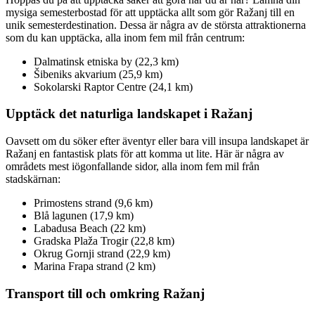
mysiga semesterbostad för att upptäcka allt som gör Ražanj till en
unik semesterdestination. Dessa är några av de största attraktionerna
som du kan upptäcka, alla inom fem mil från centrum:
Dalmatinsk etniska by (22,3 km)
Šibeniks akvarium (25,9 km)
Sokolarski Raptor Centre (24,1 km)
Upptäck det naturliga landskapet i Ražanj
Oavsett om du söker efter äventyr eller bara vill insupa landskapet är
Ražanj en fantastisk plats för att komma ut lite. Här är några av
områdets mest iögonfallande sidor, alla inom fem mil från
stadskärnan:
Primostens strand (9,6 km)
Blå lagunen (17,9 km)
Labadusa Beach (22 km)
Gradska Plaža Trogir (22,8 km)
Okrug Gornji strand (22,9 km)
Marina Frapa strand (2 km)
Transport till och omkring Ražanj