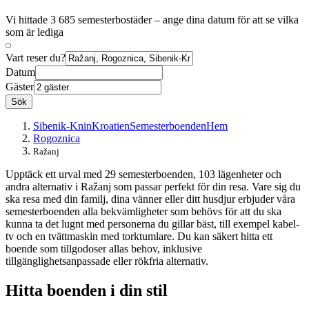
Vi hittade 3 685 semesterbostäder – ange dina datum för att se vilka
som är lediga
Vart reser du?
Datum
Gäster
Sök
Sibenik-Knin
Kroatien
Semesterboenden
Hem
Rogoznica
Ražanj
Upptäck ett urval med 29 semesterboenden, 103 lägenheter och
andra alternativ i Ražanj som passar perfekt för din resa. Vare sig du
ska resa med din familj, dina vänner eller ditt husdjur erbjuder våra
semesterboenden alla bekvämligheter som behövs för att du ska
kunna ta det lugnt med personerna du gillar bäst, till exempel kabel-
tv och en tvättmaskin med torktumlare. Du kan säkert hitta ett
boende som tillgodoser allas behov, inklusive
tillgänglighetsanpassade eller rökfria alternativ.
Hitta boenden i din stil