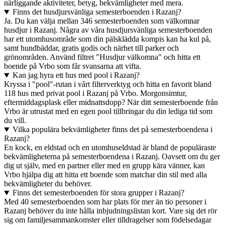
närliggande aktiviteter, betyg, bekvämligheter med mera.
Finns det husdjursvänliga semesterboenden i Razanj?
Ja. Du kan välja mellan 346 semesterboenden som välkomnar
husdjur i Razanj. Några av våra husdjursvänliga semesterboenden
har ett utomhusområde som din pälsklädda kompis kan ha kul på,
samt hundbäddar, gratis godis och närhet till parker och
grönområden. Använd filtret "Husdjur välkomna" och hitta ett
boende på Vrbo som får svansarna att vifta.
Kan jag hyra ett hus med pool i Razanj?
Kryssa i "pool"-rutan i vårt filterverktyg och hitta en favorit bland
118 hus med privat pool i Razanj på Vrbo. Morgonsimtur,
eftermiddagsplask eller midnattsdopp? När ditt semesterboende från
Vrbo är utrustat med en egen pool tillbringar du din lediga tid som
du vill.
Vilka populära bekvämligheter finns det på semesterboendena i
Razanj?
En kock, en eldstad och en utomhuseldstad är bland de populäraste
bekvämligheterna på semesterboendena i Razanj. Oavsett om du ger
dig ut själv, med en partner eller med en grupp kära vänner, kan
Vrbo hjälpa dig att hitta ett boende som matchar din stil med alla
bekvämligheter du behöver.
Finns det semesterboenden för stora grupper i Razanj?
Med 40 semesterboenden som har plats för mer än tio personer i
Razanj behöver du inte hålla inbjudningslistan kort. Vare sig det rör
sig om familjesammankomster eller tilldragelser som födelsedagar