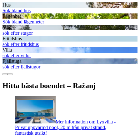
Hus
Sök bland hus
Lägenhet
Sök bland lägenheter
Stuga
sök efter stugor
Fritidshus
sök efter fritidshus
Villa
sök efter villor
Fjällstuga
sök efter fjällstugor
Hitta bästa boendet – Ražanj
Mer information om Lyxvilla -
Privat uppvärmd pool, 20 m från privat strand,
fantastisk utsikt!