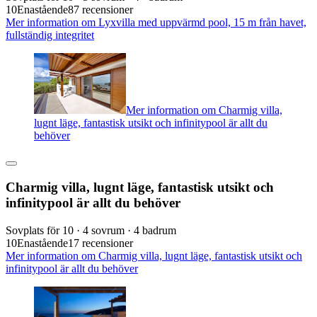
10
Enastående
87 recensioner
Mer information om Lyxvilla med uppvärmd pool, 15 m från havet,
fullständig integritet
Mer information om Charmig villa,
lugnt läge, fantastisk utsikt och infinitypool är allt du
behöver
Charmig villa, lugnt läge, fantastisk utsikt och
infinitypool är allt du behöver
Sovplats för 10 · 4 sovrum · 4 badrum
10
Enastående
17 recensioner
Mer information om Charmig villa, lugnt läge, fantastisk utsikt och
infinitypool är allt du behöver