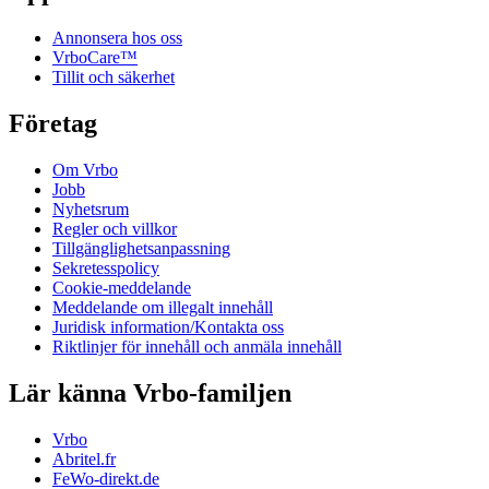
Annonsera hos oss
VrboCare™
Tillit och säkerhet
Företag
Om Vrbo
Jobb
Nyhetsrum
Regler och villkor
Tillgänglighetsanpassning
Sekretesspolicy
Cookie-meddelande
Meddelande om illegalt innehåll
Juridisk information/Kontakta oss
Riktlinjer för innehåll och anmäla innehåll
Lär känna Vrbo-familjen
Vrbo
Abritel.fr
FeWo-direkt.de