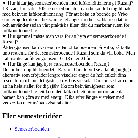
Hur hittar jag semesterboenden med luftkonditionering i Razanj?
I Razanj finns det 306 semesterboenden där du kan luta dig tillbaka
med bekväm luftkonditionering. För att boka ett boende på Vrbo
som erbjuder denna bekvämlighet anger du dina valda resedatum
och använder sedan vårt praktiska filter, där du markerar rutan för
luftkonditionering.
Hur gammal måste man vara för att hyra ett semesterboende i
Razanj?
Åldersgränsen kan variera mellan olika boenden på Vrbo, så kolla
upp reglerna för det semesterboende i Razanj som du vill boka. Men
i allmänhet är åldersgränsen 16, 18 eller 21 år.
Hur länge kan jag hyra ett semesterboende i Razanj?
Det är helt upp till boendet i Razanj. Om du vill se alla tillgängliga
alternativ som erbjuder längre vistelser anger du helt enkelt dina
resedatum och antalet gäster på Vrbos söksida. Du kan se fram emot
att ha hela stället för dig själv, liksom bekvämligheter som
luftkonditionering, ett komplett kök och ett utomhusområde där
barnen kan göra av med energi. Kika efter längre vistelser med
veckovisa eller månadsvisa rabatter.
Fler semesteridéer
Semesterboenden