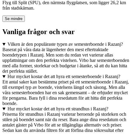
Flyg till Split (SPU), den närmsta flygplatsen, som ligger 26,2 km
från stadskärnan.
Se mindre
Vanliga frågor och svar
Vilken är den populäraste typen av semesterboende i Razanj?
Baserat på våra data är lägenheter den mest eftertraktade
boendetypen i Razanj. Men som du redan vet varierar allas
uppfattningar om den perfekta vistelsen. Vrbo har semesterboenden
med alla former, storlekar och budgetar i åtanke, så att du kan hitta
det perfekta stället.
Hur mycket kostar det att hyra ett semesterboende i Razanj?
Ett antal saker kan bestämma priset på ett semesterboende i Razanj,
till exempel typ av boende, vistelsens längd och säsong. Men alla
våra semesterboenden har en sak gemensamt – de erbjuder mycket
för pengarna. Bara fyll i dina resedatum för att hitta ditt perfekta
boende.
Hur mycket kostar det att hyra ett strandhus i Razanj?
Priserna för strandhus i Razanj varierar beroende på storleken och
stilen på boendet samt när du reser. Bara ange dina resedatum och
antalet gäster på Vrbo för att se tillgängliga alternativ och priser.
Sedan kan du använda filtren för att förfina dina sökresultat efter