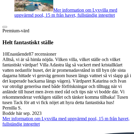
Mer information om Lyxvilla med
uppvärmd pool, 15 m från havet, fullständig integritet
Premium-värd
Helt fantastiskt ställe
10
Enastående
87 recensioner
Alltså, vi är så himla nöjda. Vilken villa, vilket ställe och vilket
fantastiskt värdpar! Villa Adastra låg så vackert med kristallklart
vatten nedanför huset, det är promenadavstånd in till byn (de sista
dagarna hittade vi genväg genom husen längs vattnet så vi slapp gå i
det kuperade backarna längs vägen). Värdparet Katarina och Ivan
var otroligt generösa med både förfriskningar och tilltugg när vi
anlände till huset men även med råd och tips när vi bodde där. Vi
rekommenderar verkligen stället och tänker komma tillbaka! Tusen
tusen Tack för att vi fick nöjet att hyra detta fantastiska hus!
Pernilla S.
Bodde här sep. 2023
Mer information om Lyxvilla med uppvärmd pool, 15 m från havet,
fullständig integritet