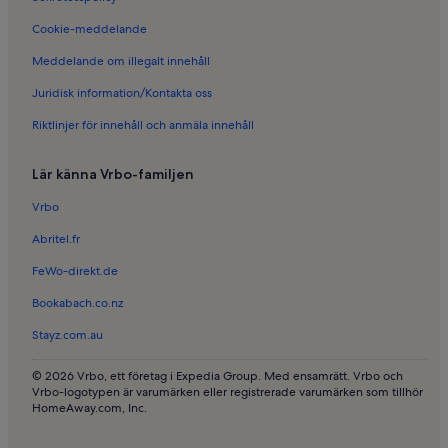
Semesterboenden i Pierre-Benite
Cookie-meddelande
Semesterboenden i Montchat
Meddelande om illegalt innehåll
Semesterboenden i Saint-Priest
Juridisk information/Kontakta oss
Semesterboenden i Part Dieu-köpcentrat
Riktlinjer för innehåll och anmäla innehåll
Semesterboenden i Chasse-sur-Rhône
Semesterboenden i Beaujolais Pierres Dorées
Lär känna Vrbo-familjen
Semesterboenden i Riverie
Vrbo
Semesterboenden i Notre-Dame de Fourvière basilika
Abritel.fr
Semesterboenden i Villeurbanne
FeWo-direkt.de
Semesterboenden i Mornant
Bookabach.co.nz
Semesterboenden i Le Glas
Stayz.com.au
Semesterboenden i Université Claude Bernard Lyon 1
Semesterboenden i Plage de l'Atol'
© 2026 Vrbo, ett företag i Expedia Group. Med ensamrätt. Vrbo och
Vrbo-logotypen är varumärken eller registrerade varumärken som tillhör
Semesterboenden i Marcy-l'Etoile
HomeAway.com, Inc.
Semesterboenden i Le Pharaon Casino