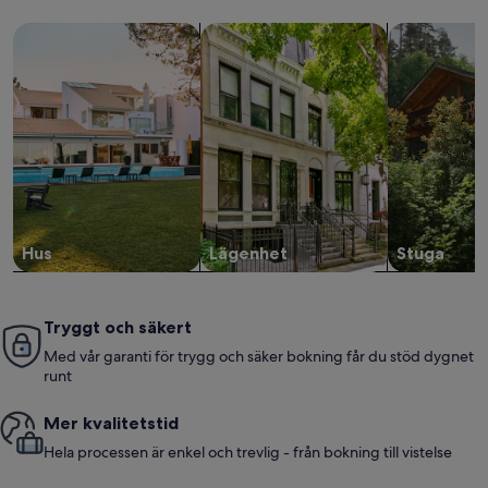
Sök bland hus
Sök bland lägenheter
sök efter st
Hus
Lägenhet
Stuga
Tryggt och säkert
Med vår garanti för trygg och säker bokning får du stöd dygnet
runt
Mer kvalitetstid
Hela processen är enkel och trevlig - från bokning till vistelse