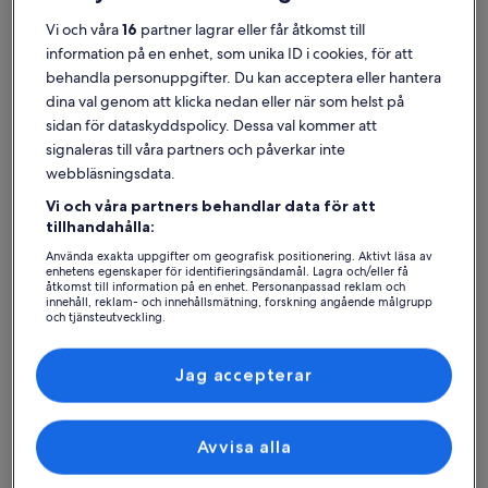
Vi och våra
16
partner lagrar eller får åtkomst till
information på en enhet, som unika ID i cookies, för att
behandla personuppgifter. Du kan acceptera eller hantera
dina val genom att klicka nedan eller när som helst på
Frankrike
Lägenheter i Auvergne-Rhône-Alpes
sidan för dataskyddspolicy. Dessa val kommer att
Populära städer i Auvergne-Rhône-Alpes
signaleras till våra partners och påverkar inte
webbläsningsdata.
Vignieu
Annecy
Vi och våra partners behandlar data för att
tillhandahålla:
Använda exakta uppgifter om geografisk positionering. Aktivt läsa av
enhetens egenskaper för identifieringsändamål. Lagra och/eller få
åtkomst till information på en enhet. Personanpassad reklam och
innehåll, reklam- och innehållsmätning, forskning angående målgrupp
och tjänsteutveckling.
Lista över partner (leverantörer)
Jag accepterar
Vignieu
Annecy
Vignieu
Annecy
Upptäck lägenheter –
Avvisa alla
Auvergne-Rhône-Alpes