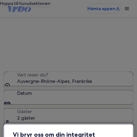
Hoppa till huvudsektionen
Hämta appen
Auvergne-Rhône-Alpes:
lägenheter
Vi hittade 41 998 lägenheter – ange dina datum för att
se vilka som är tillgängliga
Vart reser du?
Auvergne-Rhône-Alpes, Frankrike
Datum
Gäster
2 gäster
Vi bryr oss om din integritet
Sök