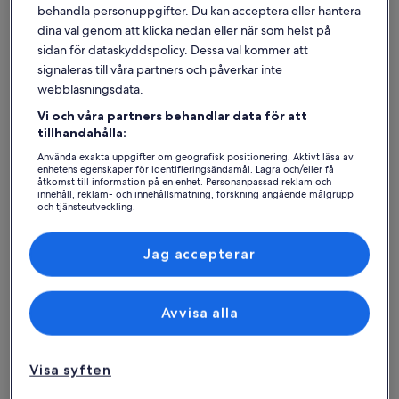
behandla personuppgifter. Du kan acceptera eller hantera
dina val genom att klicka nedan eller när som helst på
sidan för dataskyddspolicy. Dessa val kommer att
signaleras till våra partners och påverkar inte
Ferniehurst
Semesterboenden nära Mount Stewart
webbläsningsdata.
Vi och våra partners behandlar data för att
tillhandahålla:
Om du vill bo i närheten av Mount Stewart kan du utforska vårt
sortiment med semesterboenden för att hitta ett som passar
Använda exakta uppgifter om geografisk positionering. Aktivt läsa av
perfekt för din resa. Oavsett om du bor på ett av våra
enhetens egenskaper för identifieringsändamål. Lagra och/eller få
semesterboenden med barnen eller med dina vänner kan du dra
åtkomst till information på en enhet. Personanpassad reklam och
innehåll, reklam- och innehållsmätning, forskning angående målgrupp
nytta av de bästa bekvämligheterna för att trivas med dem du gillar
och tjänsteutveckling.
bäst, till exempel en bubbelpool och en trädgård. Vad du än längtar
Lista över partner (leverantörer)
efter kan du hitta ett boende som uppfyller allas behov, inklusive
alternativ som är tillgänglighetsanpassade eller rökfria.
Jag accepterar
Avvisa alla
Hitta boenden i din stil
Sök bland hus
Sök bland lägenheter
sök efter st
Visa syften