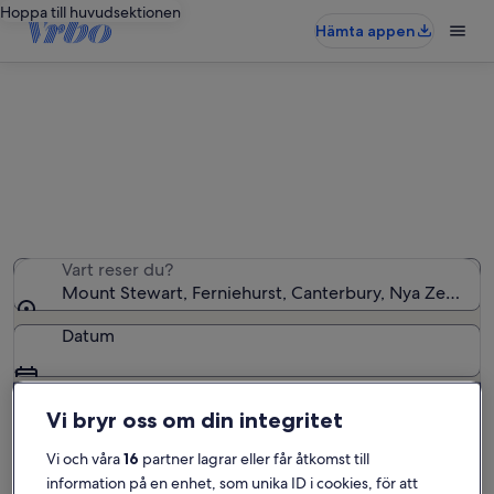
Hoppa till huvudsektionen
Hämta appen
Semesterboenden nära Mount
Stewart
Vi hittade 22 semesterbostäder – ange dina datum för
att se vilka som är lediga
Vart reser du?
Mount Stewart, Ferniehurst, Canterbury, Nya Zeeland
Datum
Gäster
Vi bryr oss om din integritet
2 gäster
Vi och våra
16
partner lagrar eller får åtkomst till
Sök
information på en enhet, som unika ID i cookies, för att