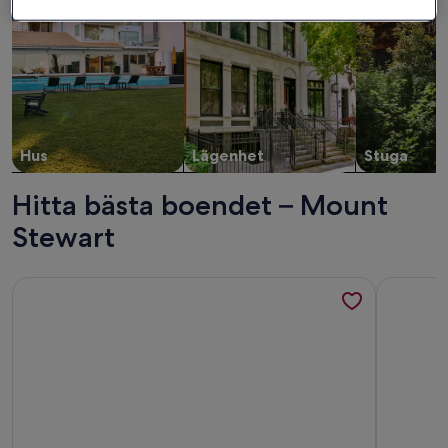
Hus
Lägenhet
Stuga
Hitta bästa boendet – Mount
Stewart
Mer information om Hot Tub | Snow | Epic Views - ML73485
Mer infor