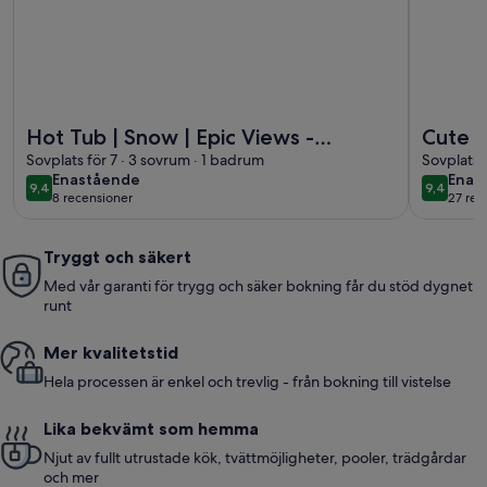
Mer information om Hot Tub | Snow | Epic Views - ML73485
Mer infor
Hot Tub | Snow | Epic Views -
Cute a
ML73485
Sovplats för 7 · 3 sovrum · 1 badrum
the mo
Sovplats 
enastående
enas
Enastående
Enas
or fam
9,4
9,4
9,4 av 10
9,4 av 1
8 recensioner
27 rec
(8 recensioner)
(27 r
Tryggt och säkert
Med vår garanti för trygg och säker bokning får du stöd dygnet
runt
Mer kvalitetstid
Hela processen är enkel och trevlig - från bokning till vistelse
Lika bekvämt som hemma
Njut av fullt utrustade kök, tvättmöjligheter, pooler, trädgårdar
och mer