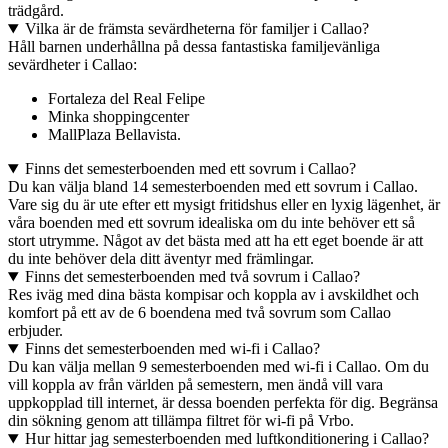
trädgård.
Vilka är de främsta sevärdheterna för familjer i Callao?
Håll barnen underhållna på dessa fantastiska familjevänliga
sevärdheter i Callao:
Fortaleza del Real Felipe
Minka shoppingcenter
MallPlaza Bellavista.
Finns det semesterboenden med ett sovrum i Callao?
Du kan välja bland 14 semesterboenden med ett sovrum i Callao.
Vare sig du är ute efter ett mysigt fritidshus eller en lyxig lägenhet, är
våra boenden med ett sovrum idealiska om du inte behöver ett så
stort utrymme. Något av det bästa med att ha ett eget boende är att
du inte behöver dela ditt äventyr med främlingar.
Finns det semesterboenden med två sovrum i Callao?
Res iväg med dina bästa kompisar och koppla av i avskildhet och
komfort på ett av de 6 boendena med två sovrum som Callao
erbjuder.
Finns det semesterboenden med wi-fi i Callao?
Du kan välja mellan 9 semesterboenden med wi-fi i Callao. Om du
vill koppla av från världen på semestern, men ändå vill vara
uppkopplad till internet, är dessa boenden perfekta för dig. Begränsa
din sökning genom att tillämpa filtret för wi-fi på Vrbo.
Hur hittar jag semesterboenden med luftkonditionering i Callao?