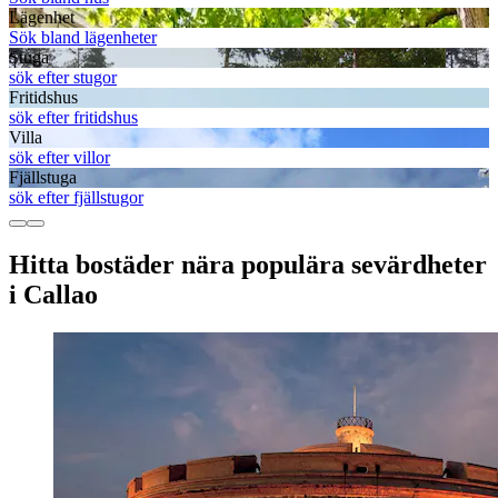
Lägenhet
Sök bland lägenheter
Stuga
sök efter stugor
Fritidshus
sök efter fritidshus
Villa
sök efter villor
Fjällstuga
sök efter fjällstugor
Hitta bostäder nära populära sevärdheter
i Callao