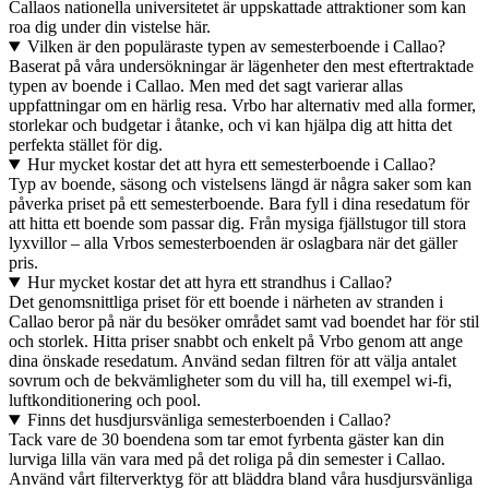
Callaos nationella universitetet är uppskattade attraktioner som kan
roa dig under din vistelse här.
Vilken är den populäraste typen av semesterboende i Callao?
Baserat på våra undersökningar är lägenheter den mest eftertraktade
typen av boende i Callao. Men med det sagt varierar allas
uppfattningar om en härlig resa. Vrbo har alternativ med alla former,
storlekar och budgetar i åtanke, och vi kan hjälpa dig att hitta det
perfekta stället för dig.
Hur mycket kostar det att hyra ett semesterboende i Callao?
Typ av boende, säsong och vistelsens längd är några saker som kan
påverka priset på ett semesterboende. Bara fyll i dina resedatum för
att hitta ett boende som passar dig. Från mysiga fjällstugor till stora
lyxvillor – alla Vrbos semesterboenden är oslagbara när det gäller
pris.
Hur mycket kostar det att hyra ett strandhus i Callao?
Det genomsnittliga priset för ett boende i närheten av stranden i
Callao beror på när du besöker området samt vad boendet har för stil
och storlek. Hitta priser snabbt och enkelt på Vrbo genom att ange
dina önskade resedatum. Använd sedan filtren för att välja antalet
sovrum och de bekvämligheter som du vill ha, till exempel wi-fi,
luftkonditionering och pool.
Finns det husdjursvänliga semesterboenden i Callao?
Tack vare de 30 boendena som tar emot fyrbenta gäster kan din
lurviga lilla vän vara med på det roliga på din semester i Callao.
Använd vårt filterverktyg för att bläddra bland våra husdjursvänliga