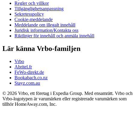
Regler och villkor
Tillgänglighetsanpassning
Sekretesspolicy
Cookie-meddelande
Meddelande om illegalt innehåll
Juridisk information/Kontakta oss
Riktlinjer för innehåll och anmäla innehåll
Lär känna Vrbo-familjen
Vrbo
Abritel.fr
FeWo-direkt.de
Bookabach.co.nz
Stayz.com.au
© 2026 Vrbo, ett företag i Expedia Group. Med ensamrätt. Vrbo och
Vrbo-logotypen är varumärken eller registrerade varumärken som
tillhör HomeAway.com, Inc.