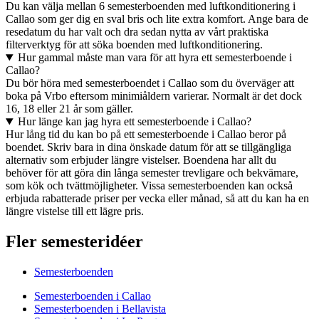
Du kan välja mellan 6 semesterboenden med luftkonditionering i
Callao som ger dig en sval bris och lite extra komfort. Ange bara de
resedatum du har valt och dra sedan nytta av vårt praktiska
filterverktyg för att söka boenden med luftkonditionering.
Hur gammal måste man vara för att hyra ett semesterboende i
Callao?
Du bör höra med semesterboendet i Callao som du överväger att
boka på Vrbo eftersom minimiåldern varierar. Normalt är det dock
16, 18 eller 21 år som gäller.
Hur länge kan jag hyra ett semesterboende i Callao?
Hur lång tid du kan bo på ett semesterboende i Callao beror på
boendet. Skriv bara in dina önskade datum för att se tillgängliga
alternativ som erbjuder längre vistelser. Boendena har allt du
behöver för att göra din långa semester trevligare och bekvämare,
som kök och tvättmöjligheter. Vissa semesterboenden kan också
erbjuda rabatterade priser per vecka eller månad, så att du kan ha en
längre vistelse till ett lägre pris.
Fler semesteridéer
Semesterboenden
Semesterboenden i Callao
Semesterboenden i Bellavista