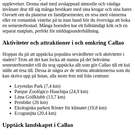
upplevelser. Denna stad med avslappnad atmosfär och vänliga
invånare drar till sig många besökare med sina krogar och sina barer.
Oavsett om du planerar en familjesemester, en resa med vännerna
eller en romantisk vistelse på tu man hand bör du överväga att boka
en semesterbostad. Många boenden har ett fullständigt kök och en
separat matplats, perfekt för middagsunderhållning.
Aktiviteter och attraktioner i och omkring Callao
Hoppas du på att upptäcka populära sevärdheter och aktiviteter i
staden? Trots att det kan locka att stanna på det bekväma
semesterboendet vill du nog upptäcka allt som gör Callao till ett kul
ställe att resa till. Dessa är några av de största attraktionerna som du
kan skriva upp på listan, alla inom fem mil från centrum:
Leyendas Park (7,4 km)
Parque Zoológico Huachipa (24,9 km)
Lima Golfklubb (13,7 km)
Perubike (26 km)
Ekologiska parken Röster för klimatet (19,8 km)
Ecogranjita (20,4 km)
Upptäck landskapet i Callao