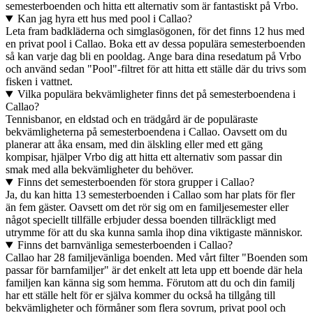
semesterboenden och hitta ett alternativ som är fantastiskt på Vrbo.
Kan jag hyra ett hus med pool i Callao?
Leta fram badkläderna och simglasögonen, för det finns 12 hus med
en privat pool i Callao. Boka ett av dessa populära semesterboenden
så kan varje dag bli en pooldag. Ange bara dina resedatum på Vrbo
och använd sedan "Pool"-filtret för att hitta ett ställe där du trivs som
fisken i vattnet.
Vilka populära bekvämligheter finns det på semesterboendena i
Callao?
Tennisbanor, en eldstad och en trädgård är de populäraste
bekvämligheterna på semesterboendena i Callao. Oavsett om du
planerar att åka ensam, med din älskling eller med ett gäng
kompisar, hjälper Vrbo dig att hitta ett alternativ som passar din
smak med alla bekvämligheter du behöver.
Finns det semesterboenden för stora grupper i Callao?
Ja, du kan hitta 13 semesterboenden i Callao som har plats för fler
än fem gäster. Oavsett om det rör sig om en familjesemester eller
något speciellt tillfälle erbjuder dessa boenden tillräckligt med
utrymme för att du ska kunna samla ihop dina viktigaste människor.
Finns det barnvänliga semesterboenden i Callao?
Callao har 28 familjevänliga boenden. Med vårt filter "Boenden som
passar för barnfamiljer" är det enkelt att leta upp ett boende där hela
familjen kan känna sig som hemma. Förutom att du och din familj
har ett ställe helt för er själva kommer du också ha tillgång till
bekvämligheter och förmåner som flera sovrum, privat pool och