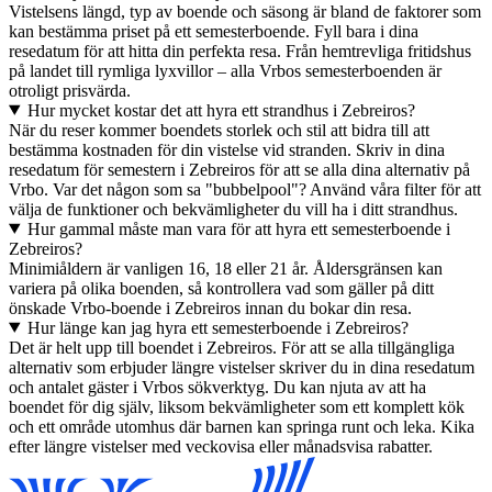
Vistelsens längd, typ av boende och säsong är bland de faktorer som
kan bestämma priset på ett semesterboende. Fyll bara i dina
resedatum för att hitta din perfekta resa. Från hemtrevliga fritidshus
på landet till rymliga lyxvillor – alla Vrbos semesterboenden är
otroligt prisvärda.
Hur mycket kostar det att hyra ett strandhus i Zebreiros?
När du reser kommer boendets storlek och stil att bidra till att
bestämma kostnaden för din vistelse vid stranden. Skriv in dina
resedatum för semestern i Zebreiros för att se alla dina alternativ på
Vrbo. Var det någon som sa "bubbelpool"? Använd våra filter för att
välja de funktioner och bekvämligheter du vill ha i ditt strandhus.
Hur gammal måste man vara för att hyra ett semesterboende i
Zebreiros?
Minimiåldern är vanligen 16, 18 eller 21 år. Åldersgränsen kan
variera på olika boenden, så kontrollera vad som gäller på ditt
önskade Vrbo-boende i Zebreiros innan du bokar din resa.
Hur länge kan jag hyra ett semesterboende i Zebreiros?
Det är helt upp till boendet i Zebreiros. För att se alla tillgängliga
alternativ som erbjuder längre vistelser skriver du in dina resedatum
och antalet gäster i Vrbos sökverktyg. Du kan njuta av att ha
boendet för dig själv, liksom bekvämligheter som ett komplett kök
och ett område utomhus där barnen kan springa runt och leka. Kika
efter längre vistelser med veckovisa eller månadsvisa rabatter.