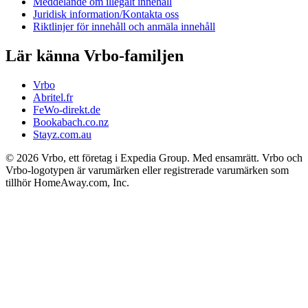
Meddelande om illegalt innehåll
Juridisk information/Kontakta oss
Riktlinjer för innehåll och anmäla innehåll
Lär känna Vrbo-familjen
Vrbo
Abritel.fr
FeWo-direkt.de
Bookabach.co.nz
Stayz.com.au
© 2026 Vrbo, ett företag i Expedia Group. Med ensamrätt. Vrbo och
Vrbo-logotypen är varumärken eller registrerade varumärken som
tillhör HomeAway.com, Inc.