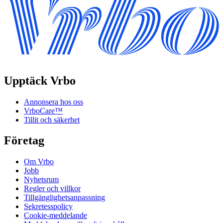
Upptäck Vrbo
Annonsera hos oss
VrboCare™
Tillit och säkerhet
Företag
Om Vrbo
Jobb
Nyhetsrum
Regler och villkor
Tillgänglighetsanpassning
Sekretesspolicy
Cookie-meddelande