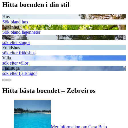
Hitta boenden i din stil
Hus
Sök bland hus
Lägenhet
Sök bland lägenheter
Stuga
sök efter stugor
Fritidshus
sök efter fritidshus
Villa
sök efter villor
Fjällstuga
sök efter fjällstugor
Hitta bästa boendet – Zebreiros
Mer information om Casa Belo