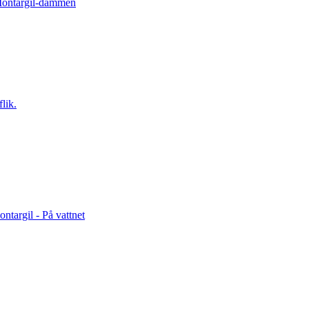
 Montargil-dammen
lik.
targil - På vattnet