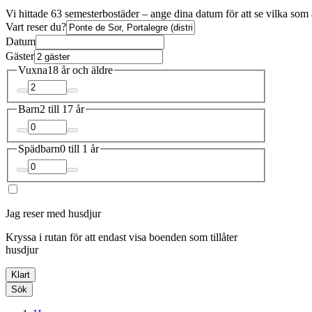
Vi hittade 63 semesterbostäder – ange dina datum för att se vilka som 
Vart reser du?
Datum
Gäster
Vuxna
18 år och äldre
Barn
2 till 17 år
Spädbarn
0 till 1 år
Jag reser med husdjur
Kryssa i rutan för att endast visa boenden som tillåter
husdjur
Klart
Sök