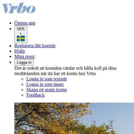
Öppna app
SEK
•
Registrera ditt boende
Hjälp
Mina resor
Logga in
Det är enkelt att kontakta värdar och hålla koll på dina
meddelanden när du har ett konto hos Vrbo
Logga in som resenär
Logga in som ägare
Skapa ett gratis konto
Feedback