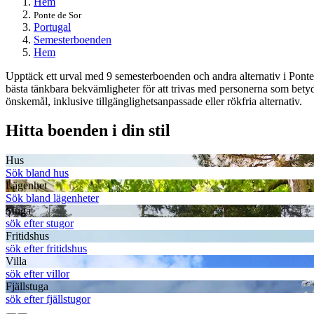
Hem
Ponte de Sor
Portugal
Semesterboenden
Hem
Upptäck ett urval med 9 semesterboenden och andra alternativ i Ponte 
bästa tänkbara bekvämligheter för att trivas med personerna som bety
önskemål, inklusive tillgänglighetsanpassade eller rökfria alternativ.
Hitta boenden i din stil
Hus
Sök bland hus
Lägenhet
Sök bland lägenheter
Stuga
sök efter stugor
Fritidshus
sök efter fritidshus
Villa
sök efter villor
Fjällstuga
sök efter fjällstugor