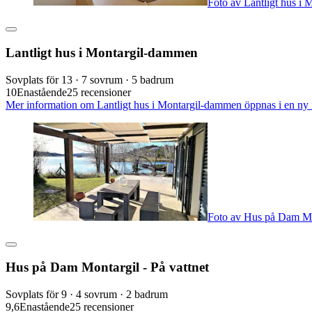
Foto av Lantligt hus i
Lantligt hus i Montargil-dammen
Sovplats för 13 · 7 sovrum · 5 badrum
10
Enastående
25 recensioner
Mer information om Lantligt hus i Montargil-dammen öppnas i en ny f
Foto av Hus på Dam Mon
Hus på Dam Montargil - På vattnet
Sovplats för 9 · 4 sovrum · 2 badrum
9,6
Enastående
25 recensioner