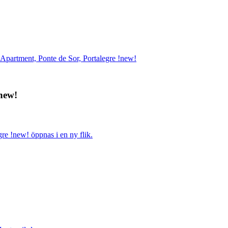
 Apartment, Ponte de Sor, Portalegre !new!
!new!
re !new! öppnas i en ny flik.