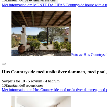
10
Enastående
59 externa recensioner
Mer information om MONTE DA FIFAS Countryside house with a pool 
Foto av Hus Countrysid
Hus Countryside med utsikt över dammen, med pool, 
Sovplats för 10 · 5 sovrum · 4 badrum
10
Enastående
8 recensioner
Mer information om Hus Countryside med utsikt över dammen, med pool