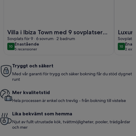
Mer information om Villa i Ibiza Town med 9 sovplatser med 
Mer inform
Villa i Ibiza Town med 9 sovplatser
Luxury
med privat pool, nära Playa den
Sovplats för 9 · 6 sovrum · 2 badrum
Oasis i
Sovplats 
enastående
enas
Enastående
Enas
Bossa
10
10
10 av 10
10 av 10
5 recensioner
2 exte
(5 recensioner)
Tryggt och säkert
Med vår garanti för trygg och säker bokning får du stöd dygnet
runt
Mer kvalitetstid
Hela processen är enkel och trevlig - från bokning till vistelse
Lika bekvämt som hemma
Njut av fullt utrustade kök, tvättmöjligheter, pooler, trädgårdar
och mer