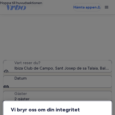
Hoppa till huvudsektionen
Hämta appen
Semesterboenden nära Ibiza Club
de Campo
Vi hittade 1 343 semesterbostäder – ange dina datum
för att se vilka som är lediga
Vart reser du?
Ibiza Club de Campo, Sant Josep de sa Talaia, Baleare
Datum
Gäster
2 gäster
Vi bryr oss om din integritet
Sök