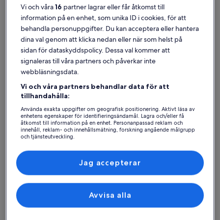
Vi och våra
16
partner lagrar eller får åtkomst till
information på en enhet, som unika ID i cookies, för att
behandla personuppgifter. Du kan acceptera eller hantera
dina val genom att klicka nedan eller när som helst på
Sant Josep de sa Talaia
sidan för dataskyddspolicy. Dessa val kommer att
Semesterboenden nära Ibiza Club de Campo
signaleras till våra partners och påverkar inte
webbläsningsdata.
Boka ett perfekt semesterboende inom nära räckhåll från Ibiza Club
Vi och våra partners behandlar data för att
de Campo. Våra semesterboenden erbjuder de bästa
tillhandahålla:
bekvämligheterna för dig och din familj eller ditt husdjur, såsom
parkering och en tv. Du kan säkert hitta ett boende som tillgodoser
Använda exakta uppgifter om geografisk positionering. Aktivt läsa av
allas behov, inklusive alternativ som är rökfria eller
enhetens egenskaper för identifieringsändamål. Lagra och/eller få
åtkomst till information på en enhet. Personanpassad reklam och
tillgänglighetsanpassade.
innehåll, reklam- och innehållsmätning, forskning angående målgrupp
och tjänsteutveckling.
Lista över partner (leverantörer)
Jag accepterar
Hitta boenden i din stil
Sök bland hus
Sök bland lägenheter
sök efter st
Avvisa alla