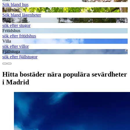
Sök bland hus
Lägenhet
Sök bland lägenheter
Stuga
sök efter stugor
Fritidshus
sök efter fritidshus
Villa
sök efter villor
Fjällstuga
sök efter fjällstugor
Hitta bostäder nära populära sevärdheter
i Madrid