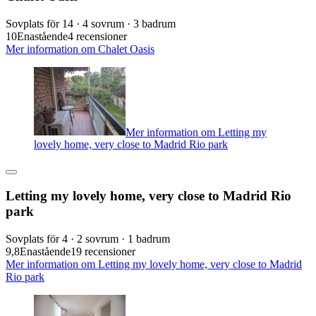
Sovplats för 14 · 4 sovrum · 3 badrum
10
Enastående
4 recensioner
Mer information om Chalet Oasis
Mer information om Letting my
lovely home, very close to Madrid Rio park
Letting my lovely home, very close to Madrid Rio
park
Sovplats för 4 · 2 sovrum · 1 badrum
9,8
Enastående
19 recensioner
Mer information om Letting my lovely home, very close to Madrid
Rio park