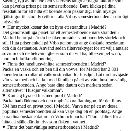
Säsong, typ av boende och vistelsens längd är några faktorer som
kan påverka priset på ett semesterboende. Bara klicka på dina
resedatum för att hitta ett boende som passar dig. Från mysiga
fjällstugor till stora lyxvillor – alla Vrbos semesterboenden är otroligt
prisvärda.
Hur mycket kostar det att hyra ett strandhus i Madrid?
Det genomsnittliga priset för ett semesterboende nära stranden i
Madrid beror på när du besöker området samt boendets storlek och
stil. Hitta priser enkelt på Vrbo genom att ange önskade resedatum
och din destination. Använd sedan filterverktyget för att välja antalet
sovrum och de bekvämligheter som du vill ha, till exempel wi-fi,
pool och luftkonditionering.
Finns det husdjursvänliga semesterboenden i Madrid?
Packa en väska och ett ben till din vovve, för Madrid har 2 801
boenden som rullar ut välkomstmattan för husdjur. Låt din lurvigaste
vän vara med och ha kul med familjen på ett av våra husdjursvänliga
semesterboenden. Ange bara dina datum och markera sedan
alternativet "Husdjur välkomna".
Kan jag hyra ett hus med pool i Madrid?
Packa badkläderna och den uppblåsbara flamingon, för det finns
304 hus med en privat pool i Madrid. Varva ner på ett av dessa
populära semesterboenden så kan varje dag bli en pooldag. Ange
bara dina önskade datum på Vrbo och bocka i "Pool"-filtret för att
hitta ett ställe där du trivs som fisken i vattnet.
Finns det barnvänliga semesterboenden i Madrid?