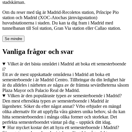
stadskärnan.
Om du reser med tåg är Madrid-Recoletos station, Príncipe Pio
station och Madrid (XOC-Atochas järnvägsstation)
huvudstationerna i staden. Du kan ta dig fram i Madrid med
tunnelbanan till Sol station, Gran Via station eller Callao station.
Se mindre
Vanliga frågor och svar
Vilket är det bästa området i Madrid att boka ett semesterboende
i?
Ett av de mest uppskattade områdena i Madrid att boka ett
semesterboende i är Madrid Centro. Tillbringar du din ledighet här
är du alldeles i närheten av några av de främsta sevärdheterna såsom
Plaza Mayor och Palacio Real de Madrid.
Vilken är den populäraste typen av semesterboende i Madrid?
Den mest eftersökta typen av semesterboende i Madrid är
lägenheter. Söker du efter något annat? Vrbo erbjuder en mängd
olika alternativ för att uppfylla våra gästers unika behov, så du kan
hitta semesterboenden i många olika former och storlekar. Det
perfekta semesterboendet väntar på dig – upptäck ditt idag.
Hur mycket kostar det att hyra ett semesterboende i Madrid?