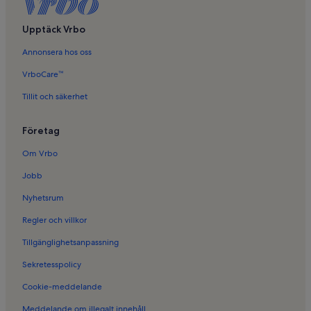
Upptäck Vrbo
Annonsera hos oss
VrboCare™
Tillit och säkerhet
Företag
Om Vrbo
Jobb
Nyhetsrum
Regler och villkor
Tillgänglighetsanpassning
Sekretesspolicy
Cookie-meddelande
Meddelande om illegalt innehåll