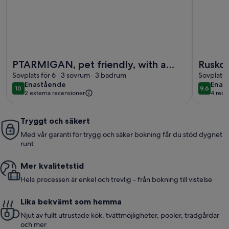
Mer information om PTARMIGAN, pet friendly, with a garden
Mer infor
PTARMIGAN, pet friendly, with a
Rusko Stables
garden in Garlieston
Sovplats för 6 · 3 sovrum · 3 badrum
Sovplats 
enastående
enas
Enastående
Enas
10
9,6
10 av 10
9,6 av 10
2 externa recensioner
4 rece
(4 re
Tryggt och säkert
Med vår garanti för trygg och säker bokning får du stöd dygnet
runt
Mer kvalitetstid
Hela processen är enkel och trevlig - från bokning till vistelse
Lika bekvämt som hemma
Njut av fullt utrustade kök, tvättmöjligheter, pooler, trädgårdar
och mer