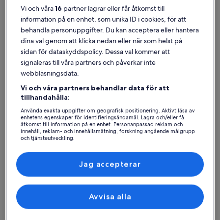
Vi och våra
16
partner lagrar eller får åtkomst till
information på en enhet, som unika ID i cookies, för att
behandla personuppgifter. Du kan acceptera eller hantera
dina val genom att klicka nedan eller när som helst på
Castle Douglas
Semesterboenden nära Mossyard Beach
sidan för dataskyddspolicy. Dessa val kommer att
signaleras till våra partners och påverkar inte
webbläsningsdata.
Utforska vårt utbud av privata semesterboenden i närheten av
Mossyard Beach som passar perfekt för din resa. Vare sig du reser
Vi och våra partners behandlar data för att
med din familj, dina vänner eller ditt husdjur kan våra
tillhandahålla:
semesterboenden erbjuda alla bekvämligheter som behövs för att
du ska kunna ta det lugnt med personerna du gillar bäst, till
Använda exakta uppgifter om geografisk positionering. Aktivt läsa av
exempel wi-fi och tvättmaskin. Du kan hitta ett boende med allt som
enhetens egenskaper för identifieringsändamål. Lagra och/eller få
åtkomst till information på en enhet. Personanpassad reklam och
behövs, inklusive alternativ som är tillgänglighetsanpassade eller
innehåll, reklam- och innehållsmätning, forskning angående målgrupp
rökfria.
och tjänsteutveckling.
Lista över partner (leverantörer)
Jag accepterar
Hitta boenden i din stil
Avvisa alla
Sök bland hus
Sök bland lägenheter
sök efter st