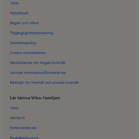
Jobb
Nyhetsrum
Regler och villkor
Tillgänglighetsanpassning
Sekretesspolicy
Cookie-meddelande
Meddelande om illegalt innehåll
Juridisk information/Kontakta oss
Riktlinjer för innehåll och anmäla innehåll
Lär känna Vrbo-familjen
Vrbo
Abritel.fr
FeWo-direkt.de
Bookabach.co.nz