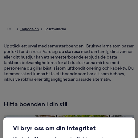
Härjedalen
Bruksvallarna
Upptäck ett urval med semesterboenden i Bruksvallarna som passar
perfekt för din resa. Vare sig du ska resa med din familj, dina vänner
eller ditt husdjur kan ett semesterboende erbjuda de bästa
tänkbara bekvämligheterna för att du ska kunna må bra med
personerna du gillar bäst, såsom luftkonditionering och kabel-tv. Du
kommer säkert kunna hitta ett boende som har allt som behövs,
inklusive rökfria eller tillgänglighetsanpassade alternativ.
Hitta boenden i din stil
Sök bland hus
Sök bland lägenheter
sök efter st
Vi bryr oss om din integritet