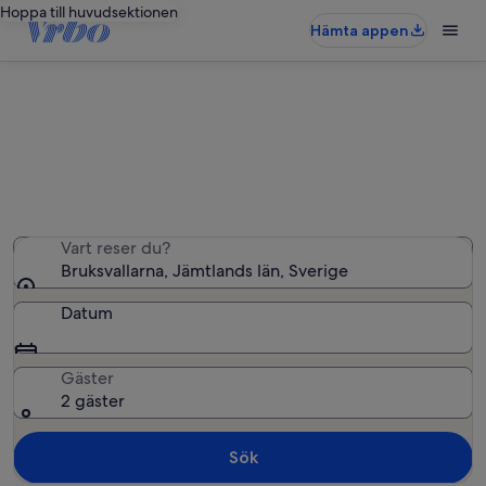
Hoppa till huvudsektionen
Hämta appen
Semesterbostäder i Bruksvallarna
Vi hittade 6 semesterbostäder – ange dina datum för
att se vilka som är lediga
Vart reser du?
Bruksvallarna, Jämtlands län, Sverige
Datum
Gäster
2 gäster
Sök