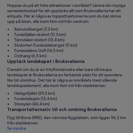
Hoppas du på att hitta attraktioner i området? Lämna din mysiga
semesterbostad för att upptäcka allt som Bruksvallarna har att
erbjuda. Här är några av toppattraktionerna som du kan skriva
upp på listan, alla inom fem mil från centrum:
Ramundberget (7,3 km)
Funäsfjällen skidort (11,3 km)
Tänndalen skidort (13,4 km)
Skidorten Funäsdalsberget (11 km)
Funäsdalens Golf (14,5 km)
Östhang (6,5 km)
Upptäck landskapet i Bruksvallarna
Oavsett om du är en friluftsmänniska eller bara vill insupa
landskapet är Bruksvallarna en fantastisk plats för att spendera
lite tid utomhus. Det här är några av områdets mest slående
landskapselement, alla inom fem mil från stadskärnan:
Helagsfjället (29,3 km)
Funäsdalssjön (13,4 km)
Storsylen (43,4 km)
Transportalternativ till och omkring Bruksvallarna
Flyg till Roros (RRS), den närmsta flygplatsen, som ligger 56,2 km
från stadskärnan.
Se mindre