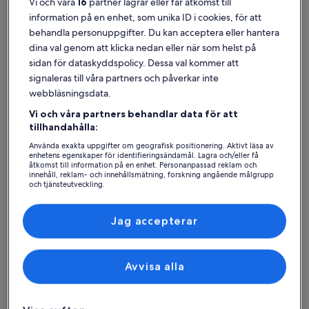
Vi och våra
16
partner lagrar eller får åtkomst till
information på en enhet, som unika ID i cookies, för att
behandla personuppgifter. Du kan acceptera eller hantera
dina val genom att klicka nedan eller när som helst på
sidan för dataskyddspolicy. Dessa val kommer att
signaleras till våra partners och påverkar inte
webbläsningsdata.
Hus
Lägenhet
Stuga
Vi och våra partners behandlar data för att
Hitta bästa boendet –
tillhandahålla:
Bruksvallarna
Använda exakta uppgifter om geografisk positionering. Aktivt läsa av
enhetens egenskaper för identifieringsändamål. Lagra och/eller få
åtkomst till information på en enhet. Personanpassad reklam och
innehåll, reklam- och innehållsmätning, forskning angående målgrupp
Mer information om MODERN BOTTAGE I BRUKSVALLARNA
Mer infor
och tjänsteutveckling.
Lista över partner (leverantörer)
Jag accepterar
Avvisa alla