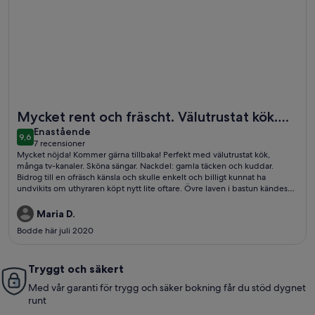
Mer information om Fjällnäs by Interhome
Mycket rent och fräscht. Välutrustat kök.
enastående
Dock gamla täcken o kuddar. Övre laven i
Enastående
9,6
9,6 av 10
7 recensioner
bastun ranglig.
(7 recensioner)
Mycket nöjda! Kommer gärna tillbaka! Perfekt med välutrustat kök,
många tv-kanaler. Sköna sängar. Nackdel: gamla täcken och kuddar.
Bidrog till en ofräsch känsla och skulle enkelt och billigt kunnat ha
undvikits om uthyraren köpt nytt lite oftare. Övre laven i bastun kändes
inte säker. I övrigt toppen!
Maria D.
Bodde här juli 2020
Tryggt och säkert
Med vår garanti för trygg och säker bokning får du stöd dygnet
runt