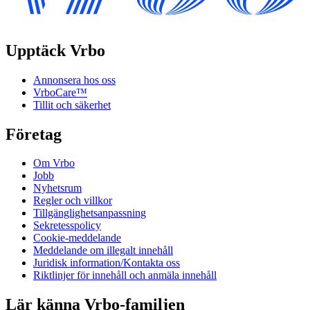
Upptäck Vrbo
Annonsera hos oss
VrboCare™
Tillit och säkerhet
Företag
Om Vrbo
Jobb
Nyhetsrum
Regler och villkor
Tillgänglighetsanpassning
Sekretesspolicy
Cookie-meddelande
Meddelande om illegalt innehåll
Juridisk information/Kontakta oss
Riktlinjer för innehåll och anmäla innehåll
Lär känna Vrbo-familjen