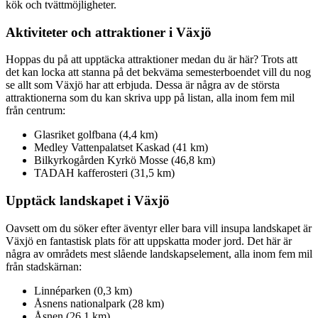
kök och tvättmöjligheter.
Aktiviteter och attraktioner i Växjö
Hoppas du på att upptäcka attraktioner medan du är här? Trots att
det kan locka att stanna på det bekväma semesterboendet vill du nog
se allt som Växjö har att erbjuda. Dessa är några av de största
attraktionerna som du kan skriva upp på listan, alla inom fem mil
från centrum:
Glasriket golfbana (4,4 km)
Medley Vattenpalatset Kaskad (41 km)
Bilkyrkogården Kyrkö Mosse (46,8 km)
TADAH kafferosteri (31,5 km)
Upptäck landskapet i Växjö
Oavsett om du söker efter äventyr eller bara vill insupa landskapet är
Växjö en fantastisk plats för att uppskatta moder jord. Det här är
några av områdets mest slående landskapselement, alla inom fem mil
från stadskärnan:
Linnéparken (0,3 km)
Åsnens nationalpark (28 km)
Åsnen (26,1 km)