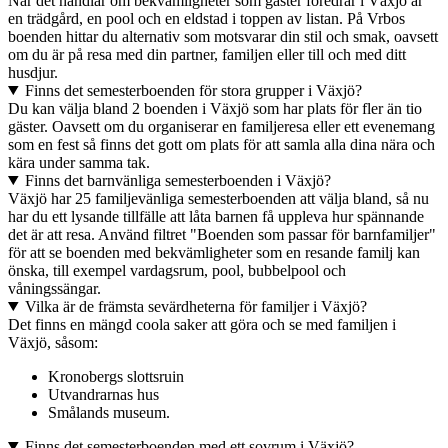
När det handlar om bekvämligheter som gäster föredrar i Växjö är
en trädgård, en pool och en eldstad i toppen av listan. På Vrbos
boenden hittar du alternativ som motsvarar din stil och smak, oavsett
om du är på resa med din partner, familjen eller till och med ditt
husdjur.
Finns det semesterboenden för stora grupper i Växjö?
Du kan välja bland 2 boenden i Växjö som har plats för fler än tio
gäster. Oavsett om du organiserar en familjeresa eller ett evenemang
som en fest så finns det gott om plats för att samla alla dina nära och
kära under samma tak.
Finns det barnvänliga semesterboenden i Växjö?
Växjö har 25 familjevänliga semesterboenden att välja bland, så nu
har du ett lysande tillfälle att låta barnen få uppleva hur spännande
det är att resa. Använd filtret "Boenden som passar för barnfamiljer"
för att se boenden med bekvämligheter som en resande familj kan
önska, till exempel vardagsrum, pool, bubbelpool och
våningssängar.
Vilka är de främsta sevärdheterna för familjer i Växjö?
Det finns en mängd coola saker att göra och se med familjen i
Växjö, såsom:
Kronobergs slottsruin
Utvandrarnas hus
Smålands museum.
Finns det semesterboenden med ett sovrum i Växjö?