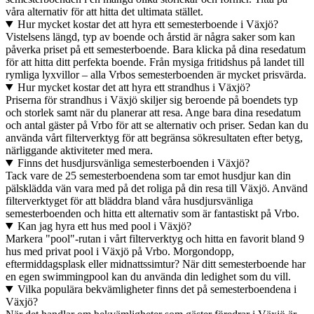
våra alternativ för att hitta det ultimata stället.
Hur mycket kostar det att hyra ett semesterboende i Växjö?
Vistelsens längd, typ av boende och årstid är några saker som kan
påverka priset på ett semesterboende. Bara klicka på dina resedatum
för att hitta ditt perfekta boende. Från mysiga fritidshus på landet till
rymliga lyxvillor – alla Vrbos semesterboenden är mycket prisvärda.
Hur mycket kostar det att hyra ett strandhus i Växjö?
Priserna för strandhus i Växjö skiljer sig beroende på boendets typ
och storlek samt när du planerar att resa. Ange bara dina resedatum
och antal gäster på Vrbo för att se alternativ och priser. Sedan kan du
använda vårt filterverktyg för att begränsa sökresultaten efter betyg,
närliggande aktiviteter med mera.
Finns det husdjursvänliga semesterboenden i Växjö?
Tack vare de 25 semesterboendena som tar emot husdjur kan din
pälsklädda vän vara med på det roliga på din resa till Växjö. Använd
filterverktyget för att bläddra bland våra husdjursvänliga
semesterboenden och hitta ett alternativ som är fantastiskt på Vrbo.
Kan jag hyra ett hus med pool i Växjö?
Markera "pool"-rutan i vårt filterverktyg och hitta en favorit bland 9
hus med privat pool i Växjö på Vrbo. Morgondopp,
eftermiddagsplask eller midnattssimtur? När ditt semesterboende har
en egen swimmingpool kan du använda din ledighet som du vill.
Vilka populära bekvämligheter finns det på semesterboendena i
Växjö?