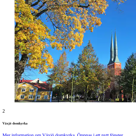
2
Växjö domkyrka
Mer information om Växjö domkyrka. Öppnas i ett nytt fönster.