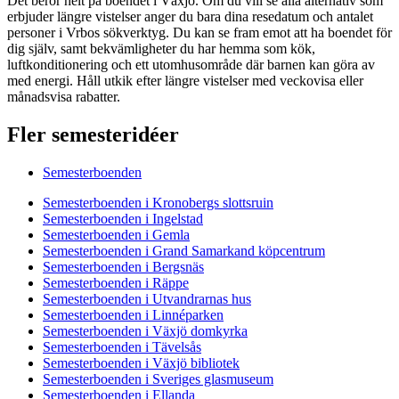
Det beror helt på boendet i Växjö. Om du vill se alla alternativ som
erbjuder längre vistelser anger du bara dina resedatum och antalet
personer i Vrbos sökverktyg. Du kan se fram emot att ha boendet för
dig själv, samt bekvämligheter du har hemma som kök,
luftkonditionering och ett utomhusområde där barnen kan göra av
med energi. Håll utkik efter längre vistelser med veckovisa eller
månadsvisa rabatter.
Fler semesteridéer
Semesterboenden
Semesterboenden i Kronobergs slottsruin
Semesterboenden i Ingelstad
Semesterboenden i Gemla
Semesterboenden i Grand Samarkand köpcentrum
Semesterboenden i Bergsnäs
Semesterboenden i Räppe
Semesterboenden i Utvandrarnas hus
Semesterboenden i Linnéparken
Semesterboenden i Växjö domkyrka
Semesterboenden i Tävelsås
Semesterboenden i Växjö bibliotek
Semesterboenden i Sveriges glasmuseum
Semesterboenden i Ellanda