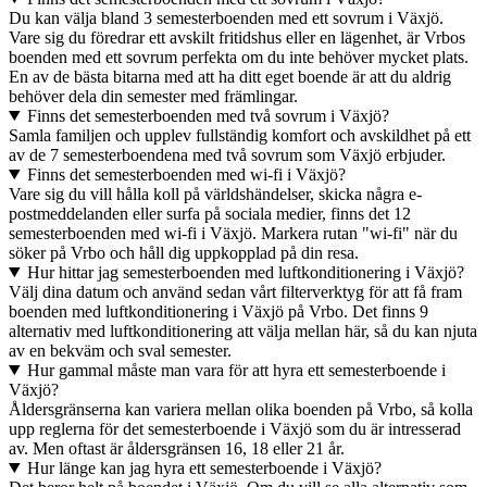
Du kan välja bland 3 semesterboenden med ett sovrum i Växjö.
Vare sig du föredrar ett avskilt fritidshus eller en lägenhet, är Vrbos
boenden med ett sovrum perfekta om du inte behöver mycket plats.
En av de bästa bitarna med att ha ditt eget boende är att du aldrig
behöver dela din semester med främlingar.
Finns det semesterboenden med två sovrum i Växjö?
Samla familjen och upplev fullständig komfort och avskildhet på ett
av de 7 semesterboendena med två sovrum som Växjö erbjuder.
Finns det semesterboenden med wi-fi i Växjö?
Vare sig du vill hålla koll på världshändelser, skicka några e-
postmeddelanden eller surfa på sociala medier, finns det 12
semesterboenden med wi-fi i Växjö. Markera rutan "wi-fi" när du
söker på Vrbo och håll dig uppkopplad på din resa.
Hur hittar jag semesterboenden med luftkonditionering i Växjö?
Välj dina datum och använd sedan vårt filterverktyg för att få fram
boenden med luftkonditionering i Växjö på Vrbo. Det finns 9
alternativ med luftkonditionering att välja mellan här, så du kan njuta
av en bekväm och sval semester.
Hur gammal måste man vara för att hyra ett semesterboende i
Växjö?
Åldersgränserna kan variera mellan olika boenden på Vrbo, så kolla
upp reglerna för det semesterboende i Växjö som du är intresserad
av. Men oftast är åldersgränsen 16, 18 eller 21 år.
Hur länge kan jag hyra ett semesterboende i Växjö?