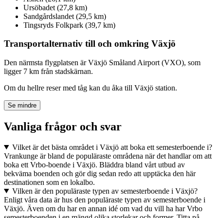
Ursöbadet (27,8 km)
Sandgårdslandet (29,5 km)
Tingsryds Folkpark (39,7 km)
Transportalternativ till och omkring Växjö
Den närmsta flygplatsen är Växjö Småland Airport (VXO), som
ligger 7 km från stadskärnan.
Om du hellre reser med tåg kan du åka till Växjö station.
Se mindre
Vanliga frågor och svar
Vilket är det bästa området i Växjö att boka ett semesterboende i?
Vrankunge är bland de populäraste områdena när det handlar om att
boka ett Vrbo-boende i Växjö. Bläddra bland vårt utbud av
bekväma boenden och gör dig sedan redo att upptäcka den här
destinationen som en lokalbo.
Vilken är den populäraste typen av semesterboende i Växjö?
Enligt våra data är hus den populäraste typen av semesterboende i
Växjö. Även om du har en annan idé om vad du vill ha har Vrbo
semesterboenden i en mängd olika storlekar och former. Titta på