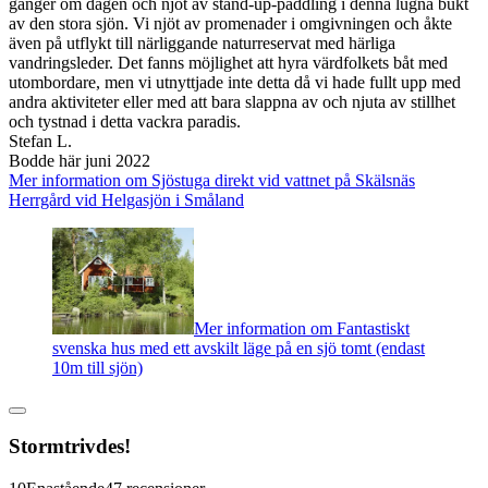
gånger om dagen och njöt av stand-up-paddling i denna lugna bukt
av den stora sjön. Vi njöt av promenader i omgivningen och åkte
även på utflykt till närliggande naturreservat med härliga
vandringsleder. Det fanns möjlighet att hyra värdfolkets båt med
utombordare, men vi utnyttjade inte detta då vi hade fullt upp med
andra aktiviteter eller med att bara slappna av och njuta av stillhet
och tystnad i detta vackra paradis.
Stefan L.
Bodde här juni 2022
Mer information om Sjöstuga direkt vid vattnet på Skälsnäs
Herrgård vid Helgasjön i Småland
Mer information om Fantastiskt
svenska hus med ett avskilt läge på en sjö tomt (endast
10m till sjön)
Stormtrivdes!