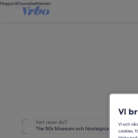
Hoppa till huvudsektionen
Semesterboend
Vi hittade 400 semeste
Vi b
Vart reser du?
Vi och vår
cookies, f
klicka ned