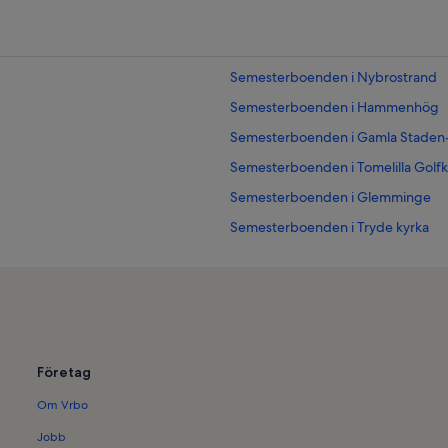
Semesterboenden i Nybrostrand
Semesterboenden i Hammenhög
Semesterboenden i Gamla Stade
Semesterboenden i Tomelilla Golf
Semesterboenden i Glemminge
Semesterboenden i Tryde kyrka
Semesterboenden i Borrie
Semesterboenden i Österlen
Semesterboenden i Sjöbo kommu
Semesterboenden i Fyledalens nat
Företag
Semesterboenden i Bollerup
Om Vrbo
Semesterboenden i Ystad Djurpar
Semesterboenden i Ystads Teater
Jobb