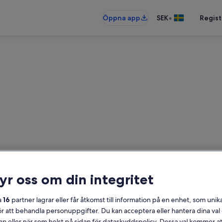
•
Öppna app
SEK
Regist
en nära The 50s Museum oc
rbostäder – ange dina datum för att
ryr oss om din integritet
Datum
a
16
partner lagrar eller får åtkomst till information på en enhet, som unika
ör att behandla personuppgifter. Du kan acceptera eller hantera dina va
an eller när som helst på sidan för dataskyddspolicy. Dessa val kommer at