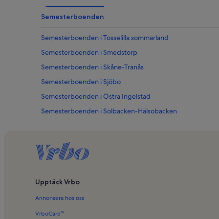
Semesterboenden
Semesterboenden i Tosselilla sommarland
Semesterboenden i Smedstorp
Semesterboenden i Skåne-Tranås
Semesterboenden i Sjöbo
Semesterboenden i Östra Ingelstad
Semesterboenden i Solbacken-Hälsobacken
Semesterboenden i Skidbacken Sjöbo
Semesterboenden i Lövestad
Semesterboenden i Sankt Olof
Semesterboenden i Stora Herrestad
Upptäck Vrbo
Semesterboenden i Klostret i Ystad
Annonsera hos oss
Semesterboenden i Gärsnäs
Semesterboenden i Borrby
VrboCare™