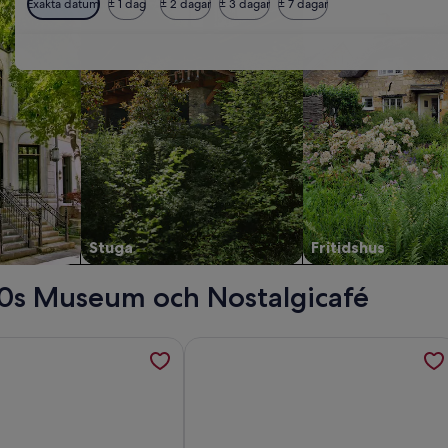
Exakta datum
± 1 dag
± 2 dagar
± 3 dagar
± 7 dagar
Stuga
Fritidshus
50s Museum och Nostalgicafé
 äsperöd öppnas i en ny flik.
ion om Havsutsikt- direkt strand access -Jacuzzi-10 Bäddar-"B
Mer information om Strandnära Stuga