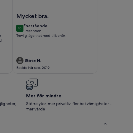
addning elbil.
 the countryside
Foto av 1 sovrum härlig lägenhet i Kivik
Mycket bra.
enastående
Enastående
10
10 av 10
1 recension
(1 recension)
m
Trevlig lägenhet med tillbehör.
ed
Göte N.
Bodde här sep. 2019
Mer för mindre
jligheter,
Större ytor, mer privatliv, fler bekvämligheter -
mer värde