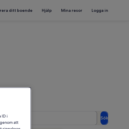
rera ditt boende
Hjälp
Mina resor
Logga in
h Nostalgicafé
 se vilka som är lediga
Gäster
 ID i
Sök
2 gäster
l genom att
t signaleras