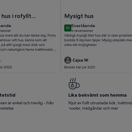
vet med underbar sandstrand
kommen till Österlen, nybyggt fritidshus nära natur och hav. L
Foto av Beautiful cosy cottage in
hus i rofyllt
Mysigt hus
e
ående
enastående
ående
Enastående
10
10 av 10
nsioner
6 recensioner
censioner)
(6 recensioner)
 hus med allt du kan tänka dig. Finns
Väldigt mysigt litet hus där vi utan proble
behöva i ett hus, känns som att
bodde 5 stycken tjejer. Mysig uteplats m
 på allt! Lyxigt med disk-och
olika sitt möjligheter.
(och naturligtvis fanns tvättmedel,
 diskmedelstabletter😉) Altanen
köna stolar och utan egentlig insyn
.
Cajsa W.
mycket Badplatsen som ligger i
uli 2022
Bodde här juli 2021
också väldigt fin! Snabb och trevlig
värden innan och efter vår vistelse.
ör varmt rekommendera huset!!😊👍🏼
tetstid
Lika bekvämt som hemma
sen är enkel och trevlig - från
Njut av fullt utrustade kök, tvättmö
 vistelse
pooler, trädgårdar och mer