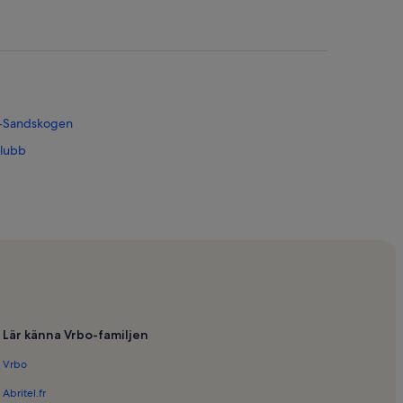
n-Sandskogen
klubb
n
urreservat
Lär känna Vrbo-familjen
Vrbo
k
Abritel.fr