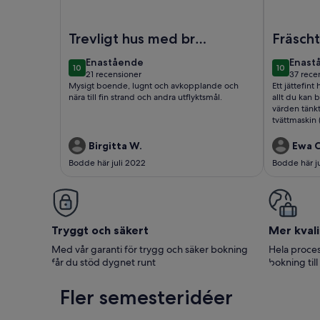
Foto av Härlig stuga i Juleboda, alldeles nära ha
Foto av Väl
Trevligt hus med bra
Fräscht 
läge till stranden
områd
enastående
enast
Enastående
Enast
10
10
10 av 10
10 av 10
21 recensioner
37 rece
(21 recensioner)
(37 re
Mysigt boende, lugnt och avkopplande och
Ett jättefint
nära till fin strand och andra utflyktsmål.
allt du kan 
värden tänkt
tvättmaskin 
mjukmedel och
med många s
Birgitta W.
Ewa C
nyttjade vi 
Bodde här juli 2022
Bodde här j
närheten är 
kontakt med 
Vi kan därf
Tryggt och säkert
Mer kvali
Med vår garanti för trygg och säker bokning
Hela proces
får du stöd dygnet runt
bokning till
Fler semesteridéer