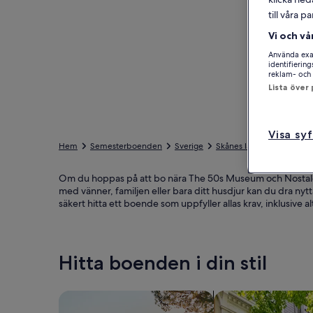
till våra 
Vi och vå
Använda exak
identifierin
reklam- och 
Lista över
Visa sy
Hem
Semesterboenden
Sverige
Skånes län
Tomelilla 
Om du hoppas på att bo nära The 50s Museum och Nostalgic
med vänner, familjen eller bara ditt husdjur kan du dra n
säkert hitta ett boende som uppfyller allas krav, inklusive a
Hitta boenden i din stil
Sök bland hus
Sök bland lägenhet