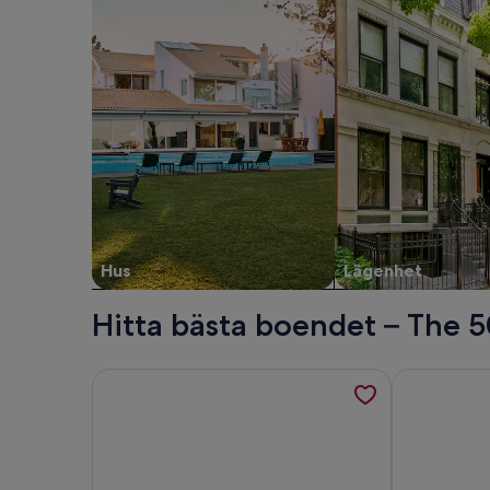
Hus
Lägenhet
Hitta bästa boendet – The 
Mer information om 4 sovrum husdjursvänligt hem i
Mer informat