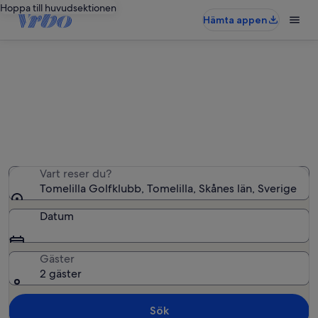
Hoppa till huvudsektionen
Hämta appen
Semesterboenden nära Tomelilla
Golfklubb
Vi hittade 384 semesterbostäder – ange dina datum för
att se vilka som är lediga
Vart reser du?
Tomelilla Golfklubb, Tomelilla, Skånes län, Sverige
Datum
Gäster
2 gäster
Sök