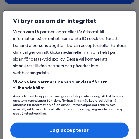
Vi bryr oss om din integritet
Tomelilla
Semesterboenden nära Tomelilla Golfklubb
Vi och våra
16
partner lagrar eller får åtkomst till
information på en enhet, som unika ID i cookies, för att
behandla personuppgifter. Du kan acceptera eller hantera
Om du hoppas på att bo nära Tomelilla Golfklubb kan du titta
närmre på vårt utbud av semesterboenden för att hitta ett som
dina val genom att klicka nedan eller när som helst på
passar perfekt för din resa. Oavsett om du bor på ett
sidan för dataskyddspolicy. Dessa val kommer att
semesterboende med familjen, dina vänner eller bara ditt husdjur
signaleras till våra partners och påverkar inte
kan du dra nytta av bästa tänkbara bekvämligheter för att må bra
webbläsningsdata.
med personerna som betyder mest, såsom wi-fi och parkering. Vad
du än letar efter kan du lägga vantarna på ett boende som uppfyller
Vi och våra partners behandlar data för att
allas behov, inklusive tillgänglighetsanpassade eller rökfria alternativ.
tillhandahålla:
Använda exakta uppgifter om geografisk positionering. Aktivt läsa av
enhetens egenskaper för identifieringsändamål. Lagra och/eller få
åtkomst till information på en enhet. Personanpassad reklam och
Hitta boenden i din stil
innehåll, reklam- och innehållsmätning, forskning angående målgrupp
och tjänsteutveckling.
Lista över partner (leverantörer)
Sök bland hus
Sök bland lägenheter
sök efter st
Jag accepterar