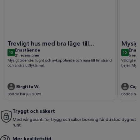
Mer information om Härlig stuga i Juleboda, alldeles nära 
Mer infor
Trevligt hus med bra läge till
Mysigt
enastående
enas
stranden
Enastående
Enas
10
10
10 av 10
10 av 10
21 recensioner
6 rece
(21 recensioner)
(6 re
Mysigt boende, lugnt och avkopplande och nära till fin strand
Väldigt my
och andra utflyktsmål.
tjejer. Mys
Birgitta W.
Cajs
Bodde här juli 2022
Bodde här 
Tryggt och säkert
Med vår garanti för trygg och säker bokning får du stöd dygnet
runt
Mer kvalitetstid