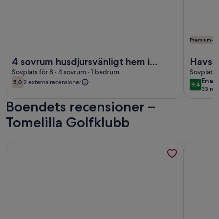
Premium-vä
Mer information om 4 sovrum husdjursvänligt hem i äsperö
Mer infor
4 sovrum husdjursvänligt hem i
Havsut
äsperöd
Sovplats för 8 · 4 sovrum · 1 badrum
Jacuz
Sovplats 
enas
Enas
5,0
2 externa recensioner
9,4
5,0 av 10
9,4 av 1
33 rec
(33 r
Boendets recensioner –
Tomelilla Golfklubb
Mer information om Härlig stuga i Juleboda, alldeles nära 
Mer infor