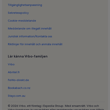
Semesterboenden i Tryde kyrka
Tillgänglighetsanpassning
Semesterboenden i Lövestad
Sekretesspolicy
Semesterboenden i Sjöbo kommun
Cookie-meddelande
Semesterboenden i Stora Herrestad
Meddelande om illegalt innehåll
Semesterboenden i Solbacken-Hälsobacken
Juridisk information/Kontakta oss
Semesterboenden i Bollerup
Riktlinjer för innehåll och anmäla innehåll
Semesterboenden i Ystad Djurpark
Semesterboenden i Borrby
Lär känna Vrbo-familjen
Semesterboenden i Ystads Teater
Vrbo
Semesterboenden i Tomelilla konsthall
Abritel.fr
Semesterboenden i Sankt Olof
FeWo-direkt.de
Lägenheter i Gamla Staden-Sandskogen
Bookabach.co.nz
Husdjursvänliga semesterboenden i Gamla Staden-Sandskogen
Stayz.com.au
Familjevänliga semesterboenden i Gamla Staden-Sandskogen
Husdjursvänliga semesterboenden i Nybrostrand
© 2026 Vrbo, ett företag i Expedia Group. Med ensamrätt. Vrbo och
Vrbo-logotypen är varumärken eller registrerade varumärken som tillhör