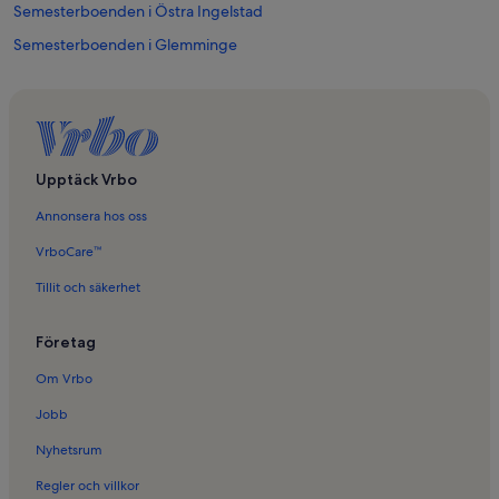
Semesterboenden i Östra Ingelstad
Semesterboenden i Glemminge
Semesterboenden i Nybrostrand
Semesterboenden i Borrie
Semesterboenden i Klostret i Ystad
Semesterboenden i Tomelilla
Upptäck Vrbo
Semesterboenden i Gärsnäs
Annonsera hos oss
Semesterboenden i Valleberga
VrboCare™
Semesterboenden i Fyledalens naturreservat
Tillit och säkerhet
Semesterboenden i The 50s Museum och Nostalgicafé
Företag
Semesterboenden i Tosselilla sommarland
Semesterboenden i Köpingebro
Om Vrbo
Semesterboenden i Tomelilla kommun
Jobb
Semesterboenden i Österlen
Nyhetsrum
Semesterboenden i S:t Maria kyrka
Regler och villkor