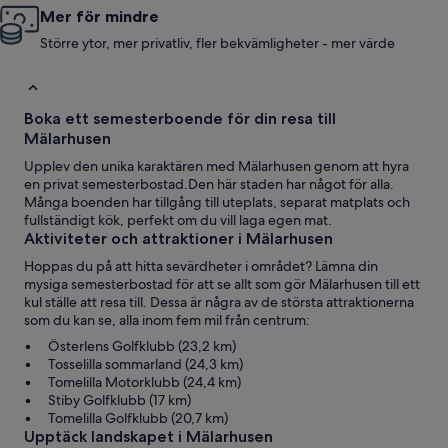
Mer för mindre
Större ytor, mer privatliv, fler bekvämligheter - mer värde
Boka ett semesterboende för din resa till
Mälarhusen
Upplev den unika karaktären med Mälarhusen genom att hyra
en privat semesterbostad.Den här staden har något för alla.
Många boenden har tillgång till uteplats, separat matplats och
fullständigt kök, perfekt om du vill laga egen mat.
Aktiviteter och attraktioner i Mälarhusen
Hoppas du på att hitta sevärdheter i området? Lämna din
mysiga semesterbostad för att se allt som gör Mälarhusen till ett
kul ställe att resa till. Dessa är några av de största attraktionerna
som du kan se, alla inom fem mil från centrum:
Österlens Golfklubb (23,2 km)
Tosselilla sommarland (24,3 km)
Tomelilla Motorklubb (24,4 km)
Stiby Golfklubb (17 km)
Tomelilla Golfklubb (20,7 km)
Upptäck landskapet i Mälarhusen