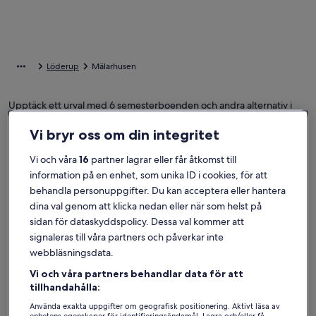
Löderup
Mälarhusen
Upptäck ett urval med 6 semesterboenden och andra alternativ i
Mälarhusen som passar perfekt för din resa. Semesterboenden
erbjuder bekvämligheter som passar alldeles utmärkt för dig och
Vi bryr oss om din integritet
din familj eller ditt husdjur, som parkering och en tvättmaskin med
torktumlare. Vad du än längtar efter kan du hitta ett boende som
Vi och våra
16
partner lagrar eller får åtkomst till
uppfyller alla gästers önskemål, inklusive rökfria eller
information på en enhet, som unika ID i cookies, för att
tillgänglighetsanpassade alternativ.
behandla personuppgifter. Du kan acceptera eller hantera
dina val genom att klicka nedan eller när som helst på
sidan för dataskyddspolicy. Dessa val kommer att
Hitta boenden i din stil
signaleras till våra partners och påverkar inte
webbläsningsdata.
Sök bland hus
Sök bland lägenheter
sök efter st
Vi och våra partners behandlar data för att
tillhandahålla:
Använda exakta uppgifter om geografisk positionering. Aktivt läsa av