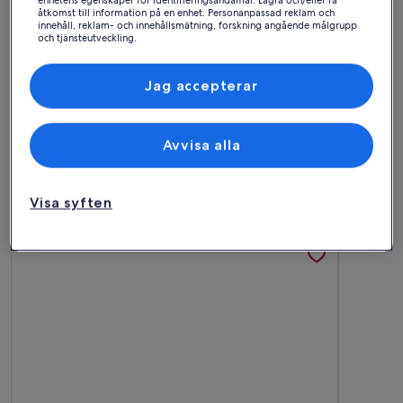
enhetens egenskaper för identifieringsändamål. Lagra och/eller få
åtkomst till information på en enhet. Personanpassad reklam och
innehåll, reklam- och innehållsmätning, forskning angående målgrupp
och tjänsteutveckling.
Lista över partner (leverantörer)
Jag accepterar
Hus
Lägenhet
Stuga
Avvisa alla
Hitta bästa boendet –
Mälarhusen
Visa syften
Mer information om Mälarhusen Semesterby Österlen - Stu
Mer infor