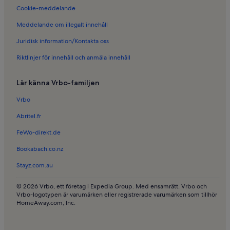
Semesterboenden i Löderup
Cookie-meddelande
Semesterboenden i Skillinge
Meddelande om illegalt innehåll
Semesterboenden i Simrishamn
Juridisk information/Kontakta oss
Semesterboenden i Köpingebro
Riktlinjer för innehåll och anmäla innehåll
Semesterboenden i Kåseberga
Semesterboenden i Brantevik
Lär känna Vrbo-familjen
Semesterboenden i Sankt Nicolai kyrka
Vrbo
Semesterboenden i Bollerup
Abritel.fr
Semesterboenden i Borrby
FeWo-direkt.de
Husdjursvänliga semesterboenden i Österlen
Bookabach.co.nz
Lägenheter i Österlen
Stayz.com.au
Familjevänliga semesterboenden i Österlen
Semesterboenden med pool i Österlen
© 2026 Vrbo, ett företag i Expedia Group. Med ensamrätt. Vrbo och
Vrbo-logotypen är varumärken eller registrerade varumärken som tillhör
Husdjursvänliga semesterboenden i Nybrostrand
HomeAway.com, Inc.
Lägenheter i Nybrostrand