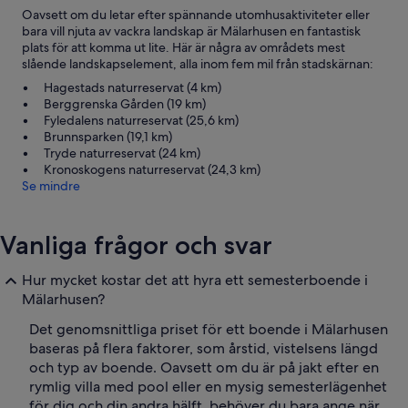
Oavsett om du letar efter spännande utomhusaktiviteter eller
bara vill njuta av vackra landskap är Mälarhusen en fantastisk
plats för att komma ut lite. Här är några av områdets mest
slående landskapselement, alla inom fem mil från stadskärnan:
Hagestads naturreservat (4 km)
Berggrenska Gården (19 km)
Fyledalens naturreservat (25,6 km)
Brunnsparken (19,1 km)
Tryde naturreservat (24 km)
Kronoskogens naturreservat (24,3 km)
Se mindre
Vanliga frågor och svar
Hur mycket kostar det att hyra ett semesterboende i
Mälarhusen?
Det genomsnittliga priset för ett boende i Mälarhusen
baseras på flera faktorer, som årstid, vistelsens längd
och typ av boende. Oavsett om du är på jakt efter en
rymlig villa med pool eller en mysig semesterlägenhet
för dig och din andra hälft, behöver du bara ange när