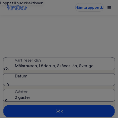
Hoppa till huvudsektionen
Hämta appen
Semesterbostäder i Mälarhusen
Vi hittade 138 semesterbostäder – ange dina datum för
att se vilka som är lediga
Vart reser du?
Mälarhusen, Löderup, Skånes län, Sverige
Datum
Gäster
2 gäster
Sök