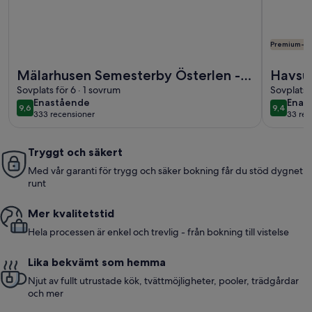
Premium-vä
Mer information om Mälarhusen Semesterby Österlen - Stu
Mer infor
Mälarhusen Semesterby Österlen -
Havsut
Stugor & Gårdssviter
Sovplats för 6 · 1 sovrum
Jacuz
Sovplats 
enastående
enas
Enastående
Enas
9,6
9,4
9,6 av 10
9,4 av 1
333 recensioner
33 rec
(333 recensioner)
(33 r
Tryggt och säkert
Med vår garanti för trygg och säker bokning får du stöd dygnet
runt
Mer kvalitetstid
Hela processen är enkel och trevlig - från bokning till vistelse
Lika bekvämt som hemma
Njut av fullt utrustade kök, tvättmöjligheter, pooler, trädgårdar
och mer