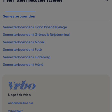
Semesterboenden
Semesterboenden i Hönö Pinan färjeläge
Semesterboenden i Grönevik färjeterminal
Semesterboenden i Nolvik
Semesterboenden i Fotö
Semesterboenden i Göteborg
Semesterboenden i Hönö
Semesterboenden i Göteborgs skärgård
Semesterboenden i Öckerö
Semesterboenden i Åkerhög
Semesterboenden i Lilla Varholmen färjeterminal
Upptäck Vrbo
Semesterboenden i Hyppeln
Annonsera hos oss
Semesterboenden i Källö-Knippla
VrboCare™