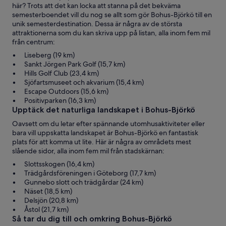
här? Trots att det kan locka att stanna på det bekväma
semesterboendet vill du nog se allt som gör Bohus-Björkö till en
unik semesterdestination. Dessa är några av de största
attraktionerna som du kan skriva upp på listan, alla inom fem mil
från centrum:
Liseberg (19 km)
Sankt Jörgen Park Golf (15,7 km)
Hills Golf Club (23,4 km)
Sjöfartsmuseet och akvarium (15,4 km)
Escape Outdoors (15,6 km)
Positivparken (16,3 km)
Upptäck det naturliga landskapet i Bohus-Björkö
Oavsett om du letar efter spännande utomhusaktiviteter eller
bara vill uppskatta landskapet är Bohus-Björkö en fantastisk
plats för att komma ut lite. Här är några av områdets mest
slående sidor, alla inom fem mil från stadskärnan:
Slottsskogen (16,4 km)
Trädgårdsföreningen i Göteborg (17,7 km)
Gunnebo slott och trädgårdar (24 km)
Näset (18,5 km)
Delsjön (20,8 km)
Åstol (21,7 km)
Så tar du dig till och omkring Bohus-Björkö