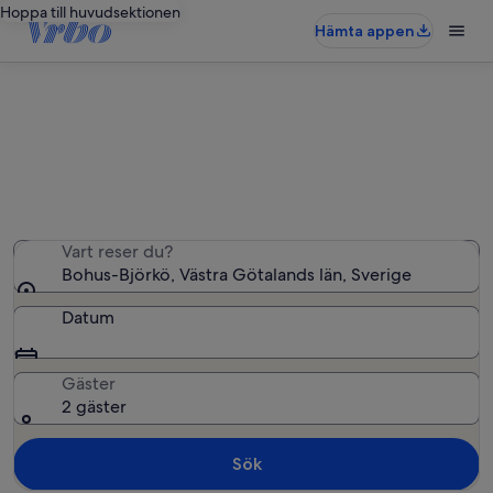
Hoppa till huvudsektionen
Hämta appen
Semesterbostäder i Bohus-Björkö
Vi hittade 101 semesterbostäder – ange dina datum för
att se vilka som är lediga
Vart reser du?
Bohus-Björkö, Västra Götalands län, Sverige
Datum
Gäster
2 gäster
Sök