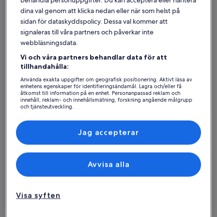
dina val genom att klicka nedan eller när som helst på
sidan för dataskyddspolicy. Dessa val kommer att
signaleras till våra partners och påverkar inte
webbläsningsdata.
Vi och våra partners behandlar data för att
Hus
Lägenhet
Stuga
tillhandahålla:
Använda exakta uppgifter om geografisk positionering. Aktivt läsa av
Hitta bästa boendet – Bohus-
enhetens egenskaper för identifieringsändamål. Lagra och/eller få
åtkomst till information på en enhet. Personanpassad reklam och
innehåll, reklam- och innehållsmätning, forskning angående målgrupp
Björkö
och tjänsteutveckling.
Lista över partner (leverantörer)
Mer information om 7 bedroom gorgeous home in Bohus-B
Mer infor
Jag accepterar
Avvisa alla
Visa syften