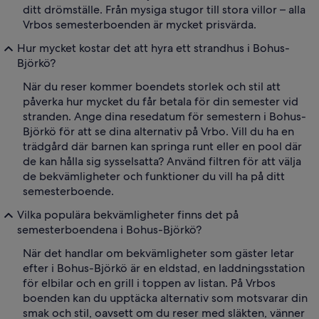
ditt drömställe. Från mysiga stugor till stora villor – alla
Vrbos semesterboenden är mycket prisvärda.
Hur mycket kostar det att hyra ett strandhus i Bohus-
Björkö?
När du reser kommer boendets storlek och stil att
påverka hur mycket du får betala för din semester vid
stranden. Ange dina resedatum för semestern i Bohus-
Björkö för att se dina alternativ på Vrbo. Vill du ha en
trädgård där barnen kan springa runt eller en pool där
de kan hålla sig sysselsatta? Använd filtren för att välja
de bekvämligheter och funktioner du vill ha på ditt
semesterboende.
Vilka populära bekvämligheter finns det på
semesterboendena i Bohus-Björkö?
När det handlar om bekvämligheter som gäster letar
efter i Bohus-Björkö är en eldstad, en laddningsstation
för elbilar och en grill i toppen av listan. På Vrbos
boenden kan du upptäcka alternativ som motsvarar din
smak och stil, oavsett om du reser med släkten, vänner