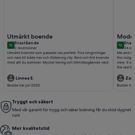
Mer information om Trevligt radhus med närhet till Götebo
Mer infor
Utmärkt boende
Modern
enastående
enas
Enastående
west c
Enas
10
10
10 av 10
10 av 10
2 recensioner
34 rec
(2 recensioner)
(34 r
Utmärkt boende som passade oss perfekt. Fina omgivningar
Me and my f
och nära till både hav och Göteborg city. Rent och fint boende
this lodge.
med allt du behöver. Mycket trevlig och tillmötesgående värd.
view. It w
the sea from 
strong poi
necessitie
Linnea E.
Zann
especially
Bodde här juli 2025
Bodde här 
guests exp
bring, asi
groceries.
Tryggt och säkert
in touch wi
closeness 
Med vår garanti för trygg och säker bokning får du stöd dygnet
wanted to s
runt
travel, using 
bookable sa
We were not disappointed
Mer kvalitetstid
taking if yo