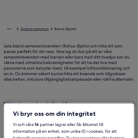
Öckerö kommun
Bohus-Björkö
Leta bland semesterboenden i Bohus-Björkö och hitta ett som
passar perfekt för din resa. Vare sig du bor på ett av våra
semesterboenden med barnen eller bara med ditt husdjur kan du
räkna med utmärkta bekvämligheter för att ha det bra med
personerna som betyder mest, till exempel luftkonditionering och
en tv. Du kommer säkert kunna hitta ett boende som tillgodoser
allas behov, inklusive tillgänglighetsanpassade eller rökfria alternativ.
Hitta boenden i din stil
Vi bryr oss om din integritet
Sök bland hus
Sök bland lägenheter
sök efter st
Vi och våra
16
partner lagrar eller får åtkomst till
information på en enhet, som unika ID i cookies, för att
behandla personuppgifter. Du kan acceptera eller hantera