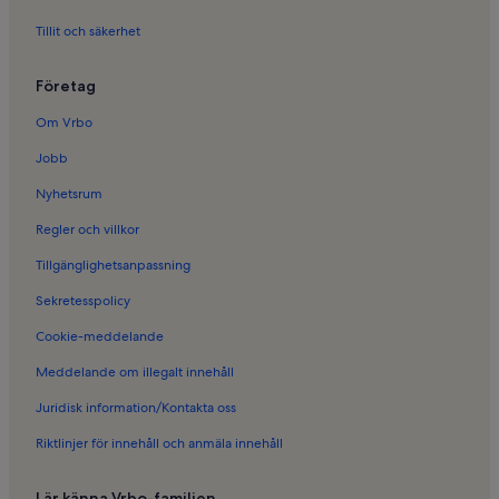
Semesterboenden i Kalvsund
Tillit och säkerhet
Semesterboenden i Marstrand
Företag
Semesterboenden i Hällsvik
Semesterboenden i Rörö
Om Vrbo
Semesterboenden i Volvo Torslandafabriken
Jobb
Semesterboenden i Brännö Rödsten färjeterminal
Nyhetsrum
Semesterboenden i Rörö färjeterminal
Regler och villkor
Semesterboenden i Öckerö kommun
Tillgänglighetsanpassning
Semesterboenden i Björkö
Sekretesspolicy
Semesterboenden i Volvo museum
Cookie-meddelande
Semesterboenden i Brännö
Meddelande om illegalt innehåll
Semesterboenden i Älvsborgs fästning
Juridisk information/Kontakta oss
Semesterboenden i Öckerö färjeläge
Riktlinjer för innehåll och anmäla innehåll
Semesterboenden i Hälsö
Semesterboenden i Vrångö
Lär känna Vrbo-familjen