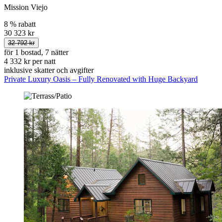
Mission Viejo
8 % rabatt
30 323 kr
32 792 kr
för 1 bostad, 7 nätter
4 332 kr per natt
inklusive skatter och avgifter
Private Luxury Oasis – Fully Renovated with Huge Backyard