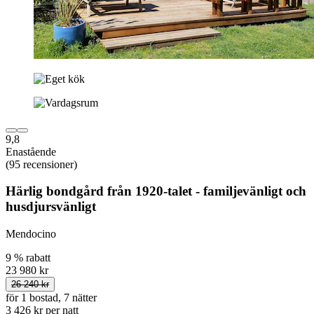
9,8
Enastående
(95 recensioner)
Härlig bondgård från 1920-talet - familjevänligt och
husdjursvänligt
Mendocino
9 % rabatt
23 980 kr
26 240 kr
för 1 bostad, 7 nätter
3 426 kr per natt