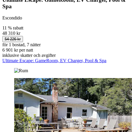
Spa
Escondido
11 % rabatt
48 310 kr
54 226 kr
för 1 bostad, 7 nätter
6 901 kr per natt
inklusive skatter och avgifter
Ultimate Escape: GameRoom, EV Charger, Pool & Spa