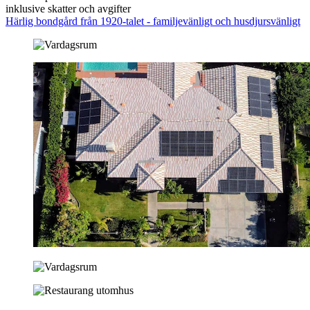
inklusive skatter och avgifter
Härlig bondgård från 1920-talet - familjevänligt och husdjursvänligt