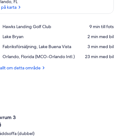
lando, FL
 på karta
Se på karta
Place,
Hawks Landing Golf Club
‪9 min till fots‬
Hawks
Place,
Lake Bryan
‪2 min med bil‬
Landing
Lake
Golf
Place,
Fabriksförsäljning, Lake Buena Vista
‪3 min med bil‬
Bryan
Club
Fabriksförsäljning,
Airport,
Orlando, Florida (MCO-Orlando Intl.)
‪23 min med bil‬
Lake
Orlando,
Buena
Florida
 allt om detta område
Vista
(MCO-
Orlando
Intl.)
vrum 3
äddsoffa (dubbel)