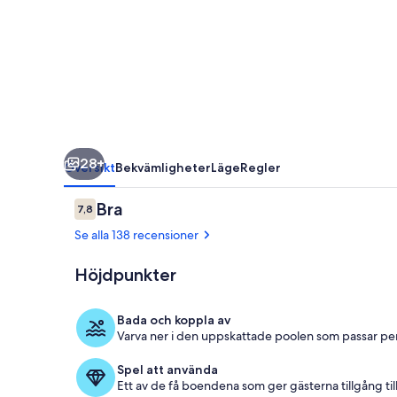
Waterpark
Access
|
Orlando
|
Near
28+
Theme
Översikt
Bekvämligheter
Läge
Regler
Parks
Recensioner
Bra
7,8
7,8 av 10,
Se alla 138 recensioner
Höjdpunkter
Barnområde
Bada och koppla av
Varva ner i den uppskattade poolen som passar perf
Spel att använda
Ett av de få boendena som ger gästerna tillgång til