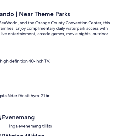
lando | Near Theme Parks
 SeaWorld, and the Orange County Convention Center, this
amilies. Enjoy complimentary daily waterpark access with
plus live entertainment, arcade games, movie nights, outdoor
high definition 40-inch TV.
sta ålder för att hyra: 21 år
for entry.
Evenemang
Inga evenemang tillåts
es according to the following schedule: