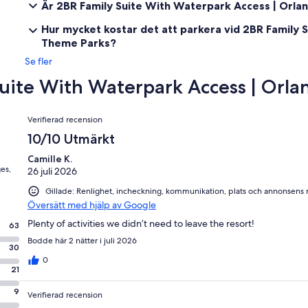
Är 2BR Family Suite With Waterpark Access | Orla
✦ Shuttle service to and from Walt Disney World® Resort is availa
Hur mycket kostar det att parkera vid 2BR Family 
✦ Buffet breakfast is available for a fee.
Theme Parks?
Se fler
✦ Early check-in and late check-out are subject to availability for a 
Suite With Waterpark Access | Orla
Recensioner
Verifierad recension
10/10 Utmärkt
Camille K.
es,
26 juli 2026
Gillade: Renlighet, incheckning, kommunikation, plats och annonsens r
Översätt med hjälp av Google
Plenty of activities we didn’t need to leave the resort!
63
Bodde här 2 nätter i juli 2026
30
0
21
9
Verifierad recension