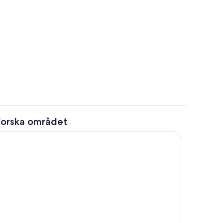
r
Restauranger
forska området
Rum