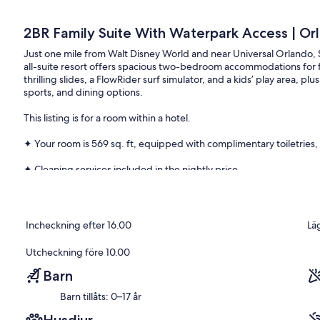
2BR Family Suite With Waterpark Access | Or
Just one mile from Walt Disney World and near Universal Orlando,
all-suite resort offers spacious two-bedroom accommodations for f
thrilling slides, a FlowRider surf simulator, and a kids’ play area, 
sports, and dining options.
This listing is for a room within a hotel.
✦ Your room is 569 sq. ft, equipped with complimentary toiletries, 
✦ Cleaning services included in the nightly price.
There are a few additional details to know before you book:
✦ The minimum age required for check-in is 21 years old.
Incheckning efter 16.00
Läg
✦ Please ensure you have a valid ID for check-in, as it is mandatory 
Utcheckning före 10.00
———————————————
Barn
Barn tillåts: 0–17 år
Guest Access:
During your stay, you will have access to the property and ameniti