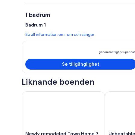
1 badrum
Badrum 1
Se all information om rum och sängar
genomsnittligt pris per nat
Se tillgänglighet
Liknande boenden
Newly remodeled Town Home 7 in 2022, 1200 Sq ft
Unbeatable Lo
Newly
Unbeatable
Newly remodeled Town Home 7
Unbeatable 