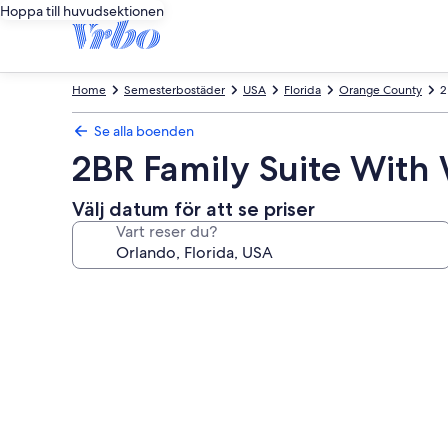
Hoppa till huvudsektionen
Home
Semesterbostäder
USA
Florida
Orange County
2
Se alla boenden
2BR Family Suite With
Välj datum för att se priser
Vart reser du?
Fotogalleri
för
2BR
Family
Suite
With