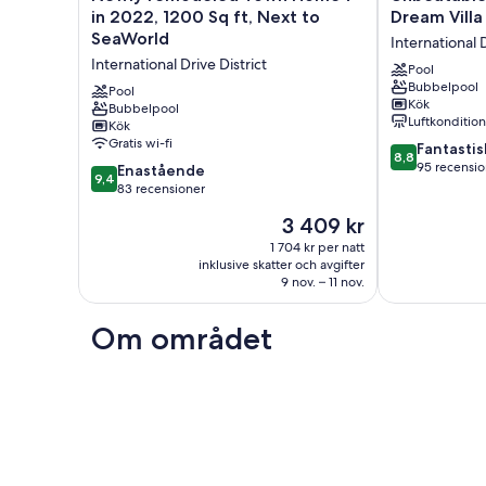
remodeled
Location:
in 2022, 1200 Sq ft, Next to
Dream Villa
Town
Your
SeaWorld
International D
Home
Dream
International Drive District
7
Villa
Pool
Bubbelpool
in
Next
Pool
Kök
2022,
Bubbelpool
to
Luftkonditio
Kök
1200
SeaWorld
Gratis wi-fi
8.8
Sq
International
Fantastis
8,8
av
ft,
Drive
95 recensio
9.4
Enastående
9,4
10,
Next
District
av
83 recensioner
Fantastiskt,
to
10,
Priset
3 409 kr
95 recensione
SeaWorld
Enastående,
är
International
83 recensioner
1 704 kr per natt
3 409 kr
Drive
inklusive skatter och avgifter
9 nov. – 11 nov.
District
Om området