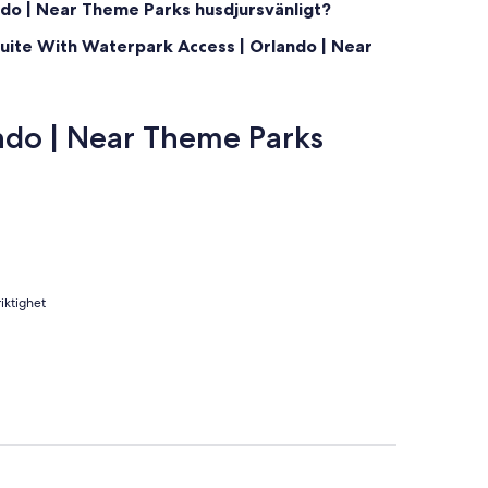
ndo | Near Theme Parks husdjursvänligt?
ble, with routes to Magic Kingdom and EPCOT only.
Suite With Waterpark Access | Orlando | Near
fee.
ndo | Near Theme Parks
iktighet