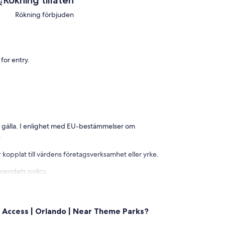
Rökning tillåten
Rökning förbjuden
rty.
for entry.
 gälla. I enlighet med EU-bestämmelser om
.
 kopplat till värdens företagsverksamhet eller yrke.
check-in, not included in the daily rate.
boendets policy.
s allowed l Pet weight limit: 40 pounds
l differences.
k Access | Orlando | Near Theme Parks?
is only 28 days.