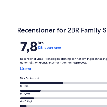
Recensioner för 2BR Family 
Recensioner
7,8
Bra
138 recensioner
Recensioner visas i kronologisk ordning och har, om inget annat ang
genomgått en gransknings- och verifieringsprocess.
Öppnas
Läs mer
i
ett
10
10 - Fantastiskt
nytt
-
fönster
8
8 - Bra
Fantastiskt
-
i
6
6 - Okej
Bra
betyg.
-
i
4
4 - Dåligt
63
Okej
betyg.
-