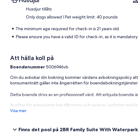
Husdjur
✦ Check-in is available from 04:00 pm.
Husdjur tillåts
Only dogs allowed l Pet weight limit: 40 pounds
✦ You may keep your luggage at the front desk if you arrive early.
✦ The minimum age required for check-in is 21 years old.
✦ Public or shared fitness center is available, available in the prope
✦ Please ensure you have a valid ID for check-in, as it is mandatory 
✦ Outdoor shared pool is available.
✦ Paid parking lot – 1 space(s), available for $34.88 per day.
Att hålla koll på
✦ Shuttle service is available upon request for free.
Boendenummer
5006946vb
———————————————
Om du avbokar din bokning kommer värdens avbokningspolicy att
konsumenträtt gäller inte ångerrätten för boendebokningstjänster
Other Things to Note:
There are several additional things to note:
Detta boende drivs av en professionell värd. Att erbjuda boende är
✦ A mandatory resort fee of $28.13 per night will be collected upon 
Avgifter för extragäster kan tillkomma och varierar i enlighet med 
Visa mer
✦ Pets are welcome with an additional charge of $125.00. Only dog
✦ We use multi-unit listings, so rooms are similar but may have smal
Finns det pool på 2BR Family Suite With Waterpar
✦ The maximum number of days that you may book per reservation 