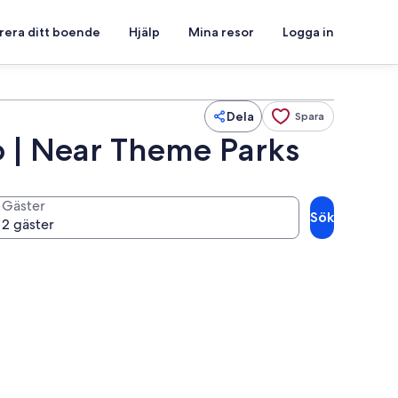
rera ditt boende
Hjälp
Mina resor
Logga in
Dela
Spara
o | Near Theme Parks
Gäster
Sök