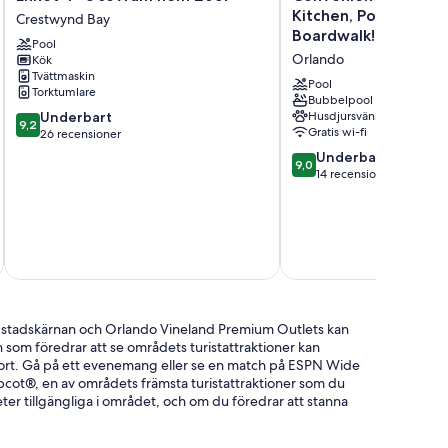
4-
2BR
Kitchen, Pool, Close 
Crestwynd Bay
3
Suite
Boardwalk!
Pool
sovrum
with
Orlando
Kök
hem
Full
Tvättmaskin
2657
Kitchen,
Pool
Torktumlare
Crestwynd
Pool,
Bubbelpool
9.2
Underbart
Husdjursvänligt
Bay
Close
9,2
Gratis wi-fi
av
26 recensioner
To
10,
Disney's
9.0
Underbart
9,0
Underbart,
Boardwalk!
av
14 recensioner
26 recensioner
Orlando
10,
Underbart,
14 recensioner
inklusive s
la stadskärnan och Orlando Vineland Premium Outlets kan
om föredrar att se områdets turistattraktioner kan
ort. Gå på ett evenemang eller se en match på ESPN Wide
Epcot®, en av områdets främsta turistattraktioner som du
eter tillgängliga i området, och om du föredrar att stanna