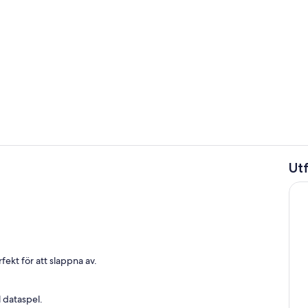
Fitnesscente
Ut
Spelrum
ekt för att slappna av.
l dataspel.