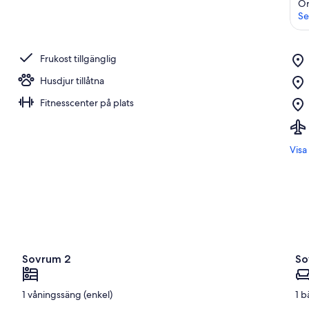
Or
Se
Frukost tillgänglig
Husdjur tillåtna
Fitnesscenter på plats
Visa
Sovrum 2
So
1 våningssäng (enkel)
1 b