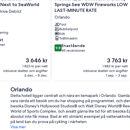
2/2
 Next to SeaWorld
Springs See WDW Fireworks LOW
Penthouse
LAST-MINUTE RATE
rive District
in
Orlando
Disney
Springs
Pool
See
Bubbelpool
nering
Kök
WDW
Tvättmaskin
kt
Fireworks
ner
LOW
9.8
Enastående
9,8
LAST-
av
45 recensioner
MINUTE
10,
Priset
Priset
3 646 kr
3 763 kr
r
RATE
Enastående,
är
är
Orlando
45 recensioner
1 823 kr per natt
1 882 kr per natt
3 646 kr
3 763 kr
inklusive skatter och avgifter
inklusive skatter och avgifter
6 dec. – 8 dec.
1 sep. – 3 sep.
Orlando
Detta hotell ligger centralt och nära en temapark i Orlando. Gam
vara värda ett besök om du har shopping på programmet, och den s
besöka Disney's Hollywood Studios® och Walt Disney World® Res
World of Sports Complex, och avsätt gärna lite tid för att besöka 
absolut inte får missa. Bad är ett utmärkt exempel på vattenaktivit
på land kan du prova på cykling i närheten.
Visa mer