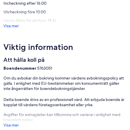
Incheckning efter 16.00
Utcheckning före 10.00
Lägsta ålder för att hyra: 18 år
Visa mer
Viktig information
Att hålla koll på
Boendenummer
5763051
Om du avbokar din bokning kommer värdens avbokningspolicy att
gälla. I enlighet med EU-bestämmelser om konsumenträtt gäller
inte ångerrätten för boendebokningstjänster.
Detta boende drivs av en professionell värd. Att erbjuda boende är
kopplat till värdens företagsverksamhet eller yrke.
Avgifter för extragäster kan tillkomma och varierar i enlighet med
boendets policy.
Visa mer