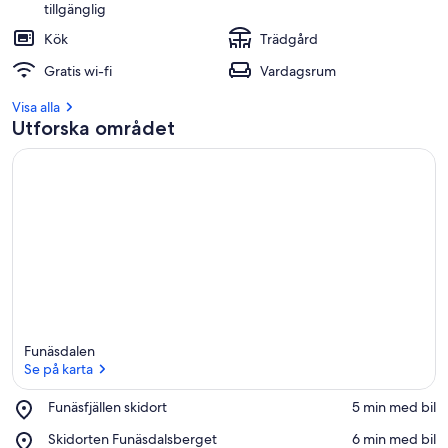
tillgänglig
Kök
Trädgård
Gratis wi-fi
Vardagsrum
Visa alla
Utforska området
Funäsdalen
Se på karta
Place,
Funäsfjällen skidort
‪5 min med bil‬
Funäsfjällen
Se på karta
Place,
Skidorten Funäsdalsberget
‪6 min med bil‬
skidort