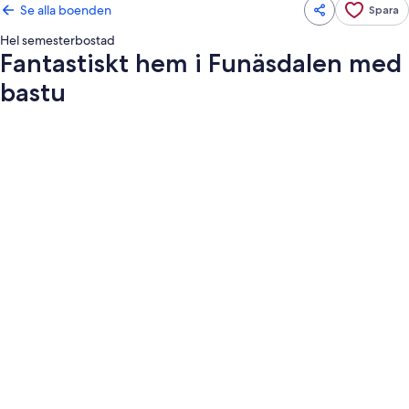
Se alla boenden
Spara
Hel semesterbostad
Fantastiskt hem i Funäsdalen med
bastu
Fotogalleri
för
Fantastiskt