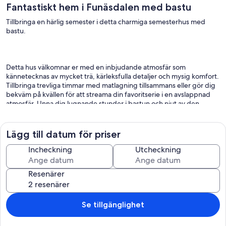
Fantastiskt hem i Funäsdalen med bastu
Tillbringa en härlig semester i detta charmiga semesterhus med
bastu.
Detta hus välkomnar er med en inbjudande atmosfär som
kännetecknas av mycket trä, kärleksfulla detaljer och mysig komfort.
Tillbringa trevliga timmar med matlagning tillsammans eller gör dig
bekväm på kvällen för att streama din favoritserie i en avslappnad
atmosfär. Unna dig lugnande stunder i bastun och njut av den
fridfulla, avkopplande atmosfären.
Lägg till datum för priser
Börja dagen med en kopp morgonkaffe utomhus och ät frukost i
Incheckning
Utcheckning
lugn och ro. Bläddra igenom din semesterläsning eller spela en
fotbollsmatch med barnen. Observera flora och fauna runt omkring
Resenärer
dig och med lite tur kanske du till och med får se det imponerande
norrskenet på natten.
Se tillgänglighet
På sommaren kan du utforska det imponerande fjällandskapet runt