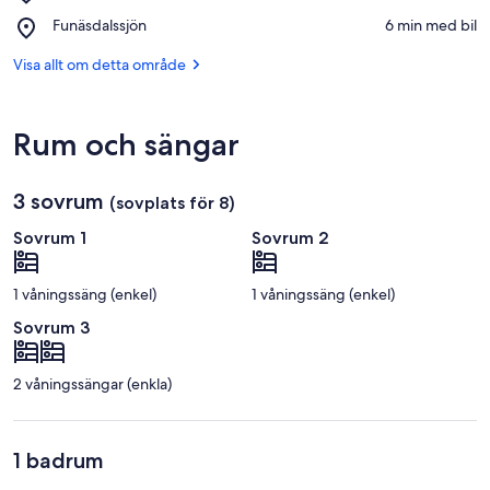
Skidorten
Place,
Funäsdalssjön
‪6 min med bil‬
Funäsdalsberget
Funäsdalssjön
Visa allt om detta område
Rum och sängar
3 sovrum
(sovplats för 8)
Sovrum 1
Sovrum 2
1 våningssäng (enkel)
1 våningssäng (enkel)
Sovrum 3
2 våningssängar (enkla)
1 badrum