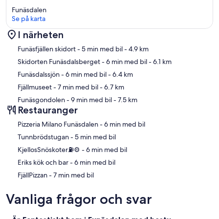
Funäsdalen
Se på karta
I närheten
Karta
Funäsfjällen skidort
- 5 min med bil
- 4.9 km
Skidorten Funäsdalsberget
- 6 min med bil
- 6.1 km
Funäsdalssjön
- 6 min med bil
- 6.4 km
Fjällmuseet
- 7 min med bil
- 6.7 km
Funäsgondolen
- 9 min med bil
- 7.5 km
Restauranger
‪Pizzeria Milano Funäsdalen - ‬6 min med bil
‪Tunnbrödstugan - ‬5 min med bil
‪KjellosSnöskoter⛽️⚙ - ‬6 min med bil
‪Eriks kök och bar - ‬6 min med bil
‪FjällPizzan - ‬7 min med bil
Vanliga frågor och svar