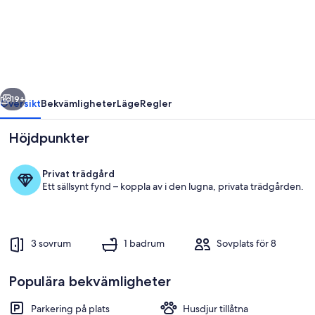
hem
i
Funäsdalen
med
bastu
regående
Nästa
19+
Översikt
Bekvämligheter
Läge
Regler
Höjdpunkter
Privat trädgård
Ett sällsynt fynd – koppla av i den lugna, privata trädgården.
3 sovrum
1 badrum
Sovplats för 8
Exteriör
Populära bekvämligheter
Parkering på plats
Husdjur tillåtna