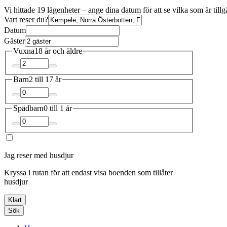
Vi hittade 19 lägenheter – ange dina datum för att se vilka som är till
Vart reser du?
Datum
Gäster
Vuxna
18 år och äldre
Barn
2 till 17 år
Spädbarn
0 till 1 år
Jag reser med husdjur
Kryssa i rutan för att endast visa boenden som tillåter
husdjur
Klart
Sök