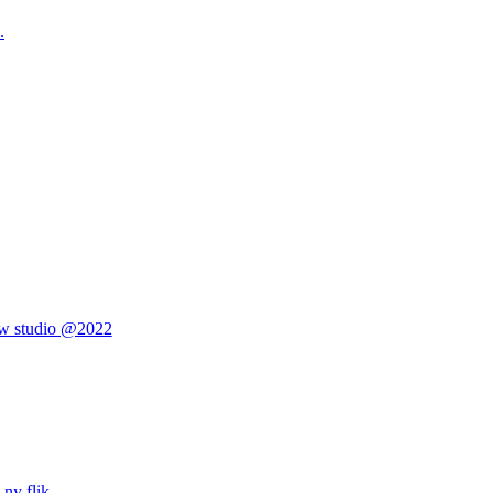
.
ew studio @2022
ny flik.