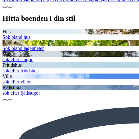
Hitta boenden i din stil
Hus
Sök bland hus
Lägenhet
Sök bland lägenheter
Stuga
sök efter stugor
Fritidshus
sök efter fritidshus
Villa
sök efter villor
Fjällstuga
sök efter fjällstugor