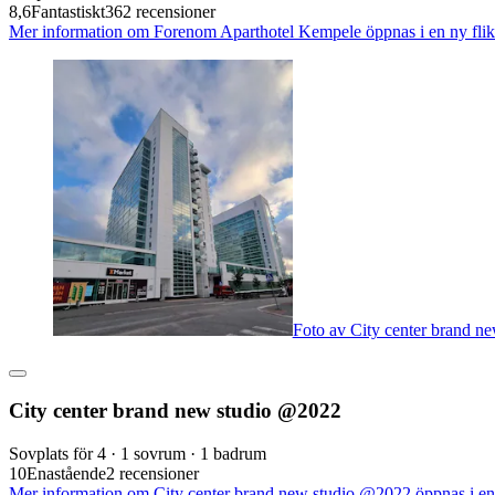
8,6
Fantastiskt
362 recensioner
Mer information om Forenom Aparthotel Kempele öppnas i en ny flik
Foto av City center brand n
City center brand new studio @2022
Sovplats för 4 · 1 sovrum · 1 badrum
10
Enastående
2 recensioner
Mer information om City center brand new studio @2022 öppnas i en 