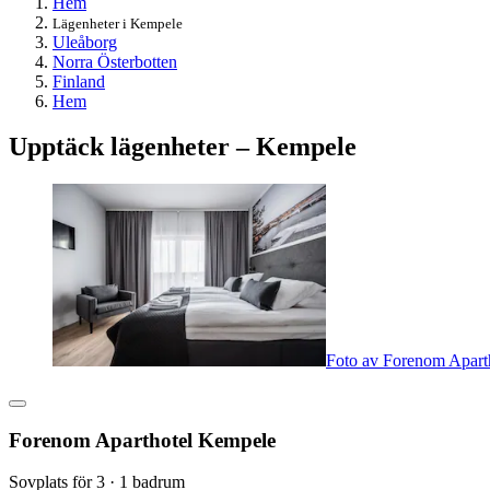
Hem
Lägenheter i Kempele
Uleåborg
Norra Österbotten
Finland
Hem
Upptäck lägenheter – Kempele
Foto av Forenom Apart
Forenom Aparthotel Kempele
Sovplats för 3 · 1 badrum