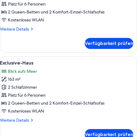
Platz für 6 Personen
2 Queen-Betten und 2 Komfort-Einzel-Schlafsofas
Kostenloses WLAN
Weitere
Weitere Details
Details
für
Verfügbarkeit prüfen
Familienapartment
Alle
Eine Hängematte unter einer Decke mi
7
Exclusive-Haus
Fotos
Blick aufs Meer
für
163 m²
Exclusive-
Haus
2 Schlafzimmer
anzeigen
Platz für 6 Personen
2 Queen-Betten und 2 Komfort-Einzel-Schlafsofas
Kostenloses WLAN
Weitere
Weitere Details
Details
für
Verfügbarkeit prüfen
Exclusive-