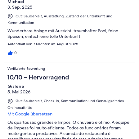
Michael
3. Sep. 2025
Gut: Sauberkeit, Ausstattung, Zustand der Unterkunft und
Kommunikation
Wunderbare Anlage mit Aussicht, traumhafter Pool, feine
Speisen, einfach eine tolle Unterkunft!
Aufenthalt von 7 Nächten im August 2025
0
Verifizierte Bewertung
10/10 – Hervorragend
Gislene
5. Mai 2026
Gut: Sauberkeit, Check-in, Kommunikation und Genauigkeit des
Onlineauftritts
Mit Google übersetzen
Os quartos são grandes e limpos. O chuveiro é ótimo. A equipe
de limpeza foi muito eficiente. Todos os funcionários foram
muito gentis e prestativos. A comida do restaurante é
maravilhosa e tem uma vista linda do mar, principalmente na