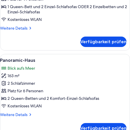
1 Queen-Bett und 2 Einzel-Schlafsofas ODER 2 Einzelbetten und 2
Einzel-Schlafsofas
Kostenloses WLAN
Weitere
Weitere Details
Details
für
Verfügbarkeit prüfen
Panoramic-
Studio
Alle
Ein Schlafzimmer mit Bett, Schreibtisc
34
Panoramic-Haus
Fotos
Blick aufs Meer
für
163 m²
Panoramic-
Haus
2 Schlafzimmer
anzeigen
Platz für 6 Personen
2 Queen-Betten und 2 Komfort-Einzel-Schlafsofas
Kostenloses WLAN
Weitere
Weitere Details
Details
für
Verfügbarkeit prüfen
Panoramic-