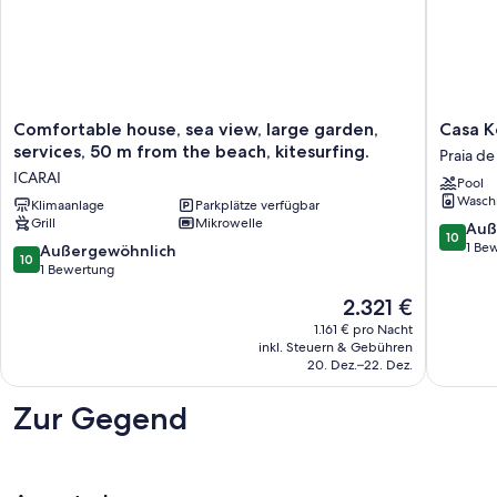
Comfortable
Casa
Comfortable house, sea view, large garden,
Casa Ko
house,
Koa
services, 50 m from the beach, kitesurfing.
Praia de
sea
-
ICARAI
Pool
view,
a
Wasch
large
Klimaanlage
Parkplätze verfügbar
little
Grill
Mikrowelle
garden,
tropical
10.0
Auß
10
services,
paradis
von
1 Be
10.0
Außergewöhnlich
10
50
Praia
10,
von
1 Bewertung
m
de
Außerge
10,
Der
2.321 €
from
Moitas
1
Außergewöhnlich,
Preis
the
Bewert
1
1.161 € pro Nacht
beträgt
beach,
inkl. Steuern & Gebühren
Bewertung
2.321 €
kitesurfing.
20. Dez.–22. Dez.
ICARAI
Zur Gegend