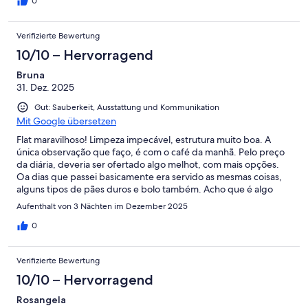
0
Verifizierte Bewertung
10/10 – Hervorragend
Bruna
31. Dez. 2025
Gut: Sauberkeit, Ausstattung und Kommunikation
Mit Google übersetzen
Flat maravilhoso! Limpeza impecável, estrutura muito boa. A
única observação que faço, é com o café da manhã. Pelo preço
da diária, deveria ser ofertado algo melhot, com mais opções.
Oa dias que passei basicamente era servido as mesmas coisas,
alguns tipos de pães duros e bolo também. Acho que é algo
que tem qje melhorar!
Aufenthalt von 3 Nächten im Dezember 2025
0
Verifizierte Bewertung
10/10 – Hervorragend
Rosangela