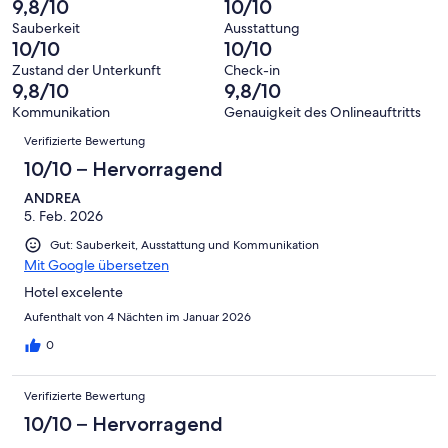
9,8/10
10/10
Bewertung
Gästebewertungen
10
eine
115
von
haben
Sauberkeit
Ausstattung
-
Bewertung
Gästebewertungen
10/10
10/10
8
eine
Hervorragend
von
haben
-
Bewertung
Zustand der Unterkunft
Check-in
6
eine
9,8/10
9,8/10
Gut
von
-
Bewertung
4
Kommunikation
Genauigkeit des Onlineauftritts
Okay
von
Bewertungen
-
Verifizierte Bewertung
2
Schlecht
-
10/10 – Hervorragend
Ungenügend
ANDREA
5. Feb. 2026
Gut: Sauberkeit, Ausstattung und Kommunikation
Mit Google übersetzen
Hotel excelente
Aufenthalt von 4 Nächten im Januar 2026
0
Verifizierte Bewertung
10/10 – Hervorragend