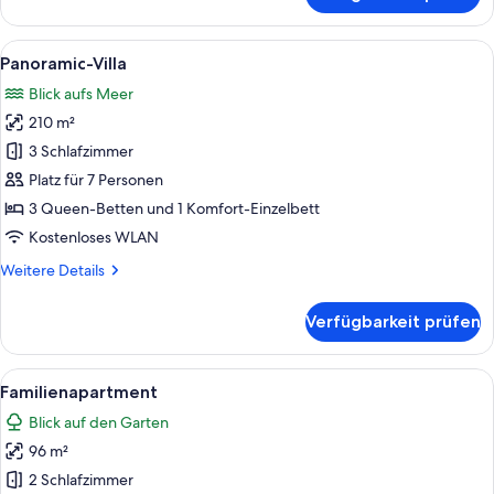
Haus
Alle
Ein moderner Poolbereich mit klarem
26
Panoramic-Villa
Fotos
Blick aufs Meer
für
210 m²
Panoramic-
Villa
3 Schlafzimmer
anzeigen
Platz für 7 Personen
3 Queen-Betten und 1 Komfort-Einzelbett
Kostenloses WLAN
Weitere
Weitere Details
Details
für
Verfügbarkeit prüfen
Panoramic-
Villa
Alle
Ein Korbsessel mit Kissen auf einer H
8
Familienapartment
Fotos
Blick auf den Garten
für
96 m²
Familienapartment
anzeigen
2 Schlafzimmer