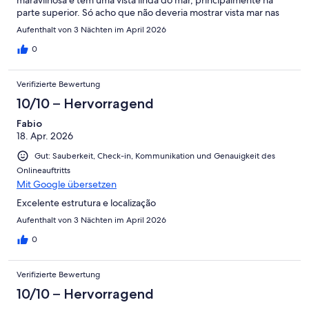
parte superior. Só acho que não deveria mostrar vista mar nas
fotos dos apartamentos de 1 quarto no térreo pois não tem. O
Aufenthalt von 3 Nächten im April 2026
hotel também não tem elevador e o terreno é levemente
inclinado, com algumas subidas e decidas, sendo esta uma
0
informação importante para pessoas com dificuldade de
locomoção. No geral foi uma hospedagem maravilhosa e
Verifizierte Bewertung
voltaríamos com certeza.
10/10 – Hervorragend
Fabio
18. Apr. 2026
Gut: Sauberkeit, Check-in, Kommunikation und Genauigkeit des
Onlineauftritts
Mit Google übersetzen
Excelente estrutura e localização
Aufenthalt von 3 Nächten im April 2026
0
Verifizierte Bewertung
10/10 – Hervorragend