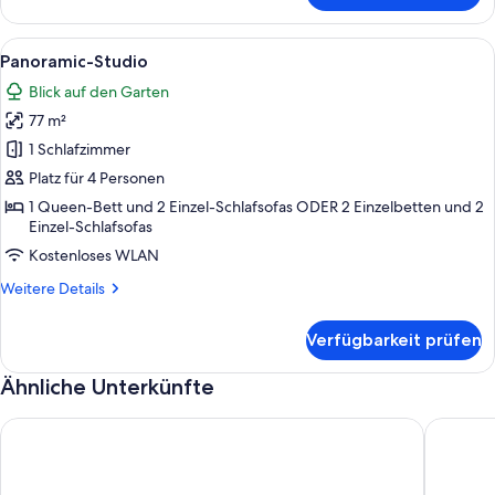
Haus
Alle
Ein modernes Hotelzimmer mit einer gr
9
Panoramic-Studio
Fotos
Blick auf den Garten
für
77 m²
Panoramic-
Studio
1 Schlafzimmer
anzeigen
Platz für 4 Personen
1 Queen-Bett und 2 Einzel-Schlafsofas ODER 2 Einzelbetten und 2
Einzel-Schlafsofas
Kostenloses WLAN
Weitere
Weitere Details
Details
für
Verfügbarkeit prüfen
Panoramic-
Studio
Ähnliche Unterkünfte
Comfortable house, sea view, large garden, services, 50 m fro
Casa Koa 