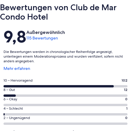
Bewertungen von Club de Mar
Condo Hotel
Bewertungen
9,8
Außergewöhnlich
115 Bewertungen
Die Bewertungen werden in chronologischer Reihenfolge angezeigt,
unterliegen einem Moderationsprozess und wurden verifiziert, sofern nicht
anders angegeben.
Wird
Mehr erfahren
in
einem
102
10 – Hervorragend
102
neuen
von
Fenster
12
8 – Gut
12
insgesamt
geöffnet
von
115
0
6 – Okay
0
insgesamt
Gästebewertungen
von
115
1
4 – Schlecht
1
haben
insgesamt
Gästebewertungen
von
eine
115
0
2 – Ungenügend
0
haben
insgesamt
Bewertung
Gästebewertungen
von
eine
115
von
haben
insgesamt