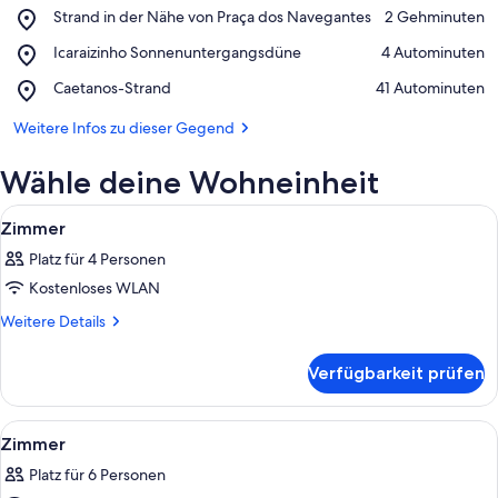
Place,
Strand in der Nähe von Praça dos Navegantes
‪2 Gehminuten‬
Strand
Auf Karte anzeigen
Place,
Icaraizinho Sonnenuntergangsdüne
‪4 Autominuten‬
in
Icaraizinho
der
Place,
Caetanos-Strand
‪41 Autominuten‬
Sonnenuntergangsdüne
Nähe
Caetanos-
von
Strand
Weitere Infos zu dieser Gegend
Praça
dos
Wähle deine Wohneinheit
Navegantes
Alle
Ein modernes Hotelzimmer mit einer g
28
Zimmer
Fotos
Platz für 4 Personen
für
Kostenloses WLAN
Zimmer
anzeigen
Weitere
Weitere Details
Details
für
Verfügbarkeit prüfen
Zimmer
Alle
Ein modernes Schlafzimmer mit einem g
20
Zimmer
Fotos
Platz für 6 Personen
für