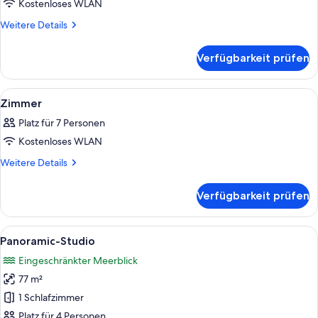
Kostenloses WLAN
Zimmer
anzeigen
Weitere
Weitere Details
Details
für
Verfügbarkeit prüfen
Zimmer
Alle
Ein Zimmer mit Meerblick, ein Korbsses
6
Zimmer
Fotos
Platz für 7 Personen
für
Kostenloses WLAN
Zimmer
anzeigen
Weitere
Weitere Details
Details
für
Verfügbarkeit prüfen
Zimmer
Alle
Ein modernes Schlafzimmer mit einem 
20
Panoramic-Studio
Fotos
Eingeschränkter Meerblick
für
77 m²
Panoramic-
Studio
1 Schlafzimmer
anzeigen
Platz für 4 Personen