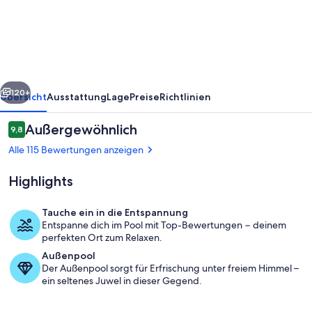
Mar
Condo
Hotel
rück
Weiter
120+
Übersicht
Ausstattung
Lage
Preise
Richtlinien
Bewertungen
Außergewöhnlich
9,8
9,8 von 10.
Alle 115 Bewertungen anzeigen
Highlights
Tauche ein in die Entspannung
Entspanne dich im Pool mit Top-Bewertungen − deinem
perfekten Ort zum Relaxen.
Pool
Außenpool
Der Außenpool sorgt für Erfrischung unter freiem Himmel –
ein seltenes Juwel in dieser Gegend.