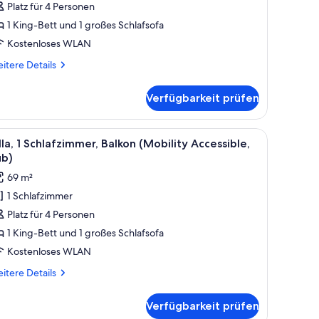
Platz für 4 Personen
chlafzimmer,
1 King-Bett und 1 großes Schlafsofa
alkon
Kostenloses WLAN
nzeigen
itere
itere Details
tails
r
Verfügbarkeit prüfen
la,
hlafzimmer,
Blick auf einen Golfplatz durch das Fenster.
, einem Deckenventilator, einer Sitzecke mit Tisch und Stühlen sowie Blick a
le
Ein Hotelzimmer mit einem großen Bett, einem
5
lkon
lla, 1 Schlafzimmer, Balkon (Mobility Accessible,
otos
ub)
ür
69 m²
lla,
1 Schlafzimmer
Platz für 4 Personen
chlafzimmer,
alkon
1 King-Bett und 1 großes Schlafsofa
Mobility
Kostenloses WLAN
ccessible,
itere
itere Details
ub)
tails
nzeigen
r
Verfügbarkeit prüfen
la,