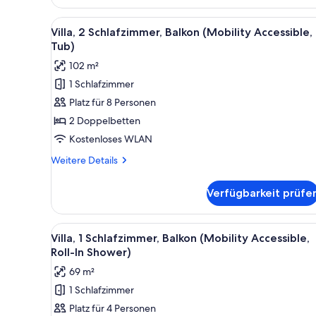
1 King-
Bett
Alle
Ein modernes Wohnzimmer mit 
7
und
Villa, 2 Schlafzimmer, Balkon (Mobility Accessible,
Fotos
Schlafsofa
Tub)
(Hearing
für
102 m²
Accessible)
Villa,
1 Schlafzimmer
2 Schlafzimmer,
Platz für 8 Personen
Balkon
(Mobility
2 Doppelbetten
Accessible,
Kostenloses WLAN
Tub)
Weitere
Weitere Details
anzeigen
Details
für
Verfügbarkeit prüfe
Villa,
2 Schlafzimmer,
Balkon
Alle
Ein Hotelzimmer mit einem gro
6
(Mobility
Villa, 1 Schlafzimmer, Balkon (Mobility Accessible,
Fotos
Accessible,
Roll-In Shower)
Tub)
für
69 m²
Villa,
1 Schlafzimmer
1
Platz für 4 Personen
Schlafzimmer,