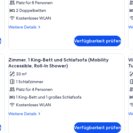
2 Schlafzimmer,
1
Platz für 8 Personen
Balkon
S
2 Doppelbetten
anzeigen
B
Kostenloses WLAN
a
Weitere
We
Weitere Details
We
Details
De
für
fü
n
Verfügbarkeit prüfen
Villa,
Vil
2 Schlafzimmer,
1
Balkon
Sc
en Bett, einem Deckenventilator, einer Sitzecke mit Tisch und Stühlen sowie 
Alle
Ein Hotelzimmer mit einem großen Bett
Al
3
Ba
Zimmer, 1 King-Bett und Schlafsofa (Mobility
Vi
Fotos
F
Accessible, Roll-In Shower)
T
für
f
33 m²
Zimmer,
Vi
1 Schlafzimmer
1 King-
1
Platz für 4 Personen
Bett
S
und
B
1 King-Bett und 1 großes Schlafsofa
Schlafsofa
(
Kostenloses WLAN
(Mobility
A
Weitere
We
Weitere Details
We
Accessible,
T
Details
De
Roll-
für
a
fü
n
Verfügbarkeit prüfen
Zimmer,
Vil
In