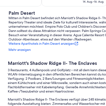
566 €
14. Aug.–16. Aug.
Palm Desert
Mitten in Palm Desert befindet sich Marriott's Shadow Ridge II- T
Repertory Theater sind ideale Ziele für kulturell Interessierte, w
unternehmen möchtest: Empire Polo Club und Children's Discover
Dann solltest du diese Attraktion nicht verpassen: Palm Springs Co
Besuch einer Veranstaltung in dieser Arena: Agua Caliente Resort
Outdoor-Abenteuer, etwa auf den Wander-/Radwegen.
Weitere Aparthotels in Palm Desert anzeigen
Mehr anzeigen
Marriott's Shadow Ridge II- The Enclaves
3 Restaurants, 4 Außenpools und Golfplatz – mit all dem kann dies
WLAN-Internetzugang in den öffentlichen Bereichen kannst du kos
Verfügung: 2 Poolbars, 2 Bars/Lounges und Fitnessmöglichkeiten. 
einem Kühlschrank und einer Mikrowelle, sondern auch einen ko
Flachbildfernseher mit Kabelempfang. Genieße Annehmlichkeiten
Kaffee-/Teezubehör und einen Haartrockner.
Marriott's Shadow Ridge II- The Enclaves verfügt über 245 klimati
folgende Ausstattung bieten: Zimmersafes und Wasserkocher mit