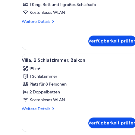
Balkon
1 King-Bett und 1 großes Schlafsofa
(Mobility
Kostenloses WLAN
Accessible,
Weitere
Weitere Details
Roll-
Details
In
für
Villa,
Shower)
Verfügbarkeit prüfe
1
anzeigen
Schlafzimmer,
Balkon
Alle
Ein modernes Wohnzimmer mit 
8
(Mobility
Villa, 2 Schlafzimmer, Balkon
Fotos
Accessible,
99 m²
Roll-
für
In
1 Schlafzimmer
Villa,
Shower)
2 Schlafzimmer,
Platz für 8 Personen
Balkon
2 Doppelbetten
anzeigen
Kostenloses WLAN
Weitere
Weitere Details
Details
für
Verfügbarkeit prüfe
Villa,
2 Schlafzimmer,