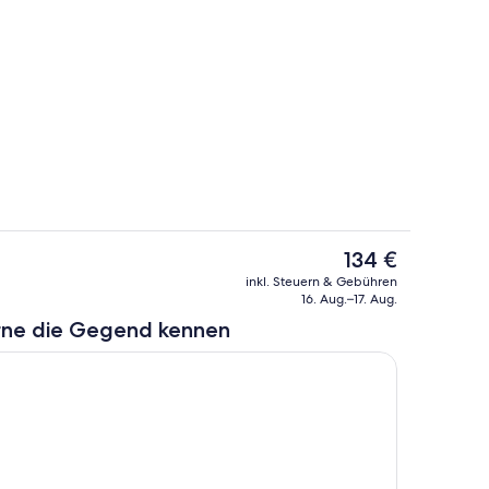
ch
Pool
Der
134 €
aktuelle
Lobby
inkl. Steuern & Gebühren
Preis
16. Aug.–17. Aug.
beträgt
rne die Gegend kennen
134 €.