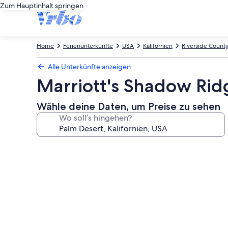
Zum Hauptinhalt springen
Home
Ferienunterkünfte
USA
Kalifornien
Riverside Count
Alle Unterkünfte anzeigen
Marriott's Shadow Ridg
Wähle deine Daten, um Preise zu sehen
Wo soll’s hingehen?
Fotogalerie
von
Marriott's
Shadow
Ridge
II-