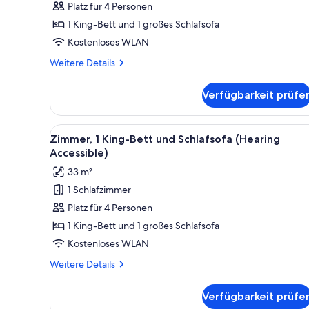
1
Platz für 4 Personen
Schlafzimmer,
1 King-Bett und 1 großes Schlafsofa
Balkon
Kostenloses WLAN
anzeigen
Weitere
Weitere Details
Details
für
Verfügbarkeit prüfe
Villa,
1
Schlafzimmer,
Alle
Ein Hotelzimmer mit einem groß
3
Balkon
Zimmer, 1 King-Bett und Schlafsofa (Hearing
Fotos
Accessible)
für
33 m²
Zimmer,
1 Schlafzimmer
1 King-
Platz für 4 Personen
Bett
und
1 King-Bett und 1 großes Schlafsofa
Schlafsofa
Kostenloses WLAN
(Hearing
Weitere
Weitere Details
Accessible)
Details
anzeigen
für
Verfügbarkeit prüfe
Zimmer,