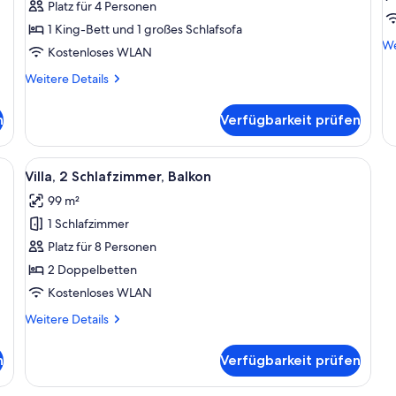
Platz für 4 Personen
und
B
1 King-Bett und 1 großes Schlafsofa
Schlafsofa
a
We
We
Kostenloses WLAN
anzeigen
De
fü
Weitere
Weitere Details
Vil
Details
1
für
n
Verfügbarkeit prüfen
Sc
Zimmer,
Ba
1 King-
Bett
einer Couch, einem Hocker, Sesseln, einem Glastisch und einem farbenfroh
Alle
Ein modernes Wohnzimmer mit einer Co
9
und
Villa, 2 Schlafzimmer, Balkon
Fotos
Schlafsofa
99 m²
für
1 Schlafzimmer
Villa,
2 Schlafzimmer,
Platz für 8 Personen
Balkon
2 Doppelbetten
anzeigen
Kostenloses WLAN
Weitere
Weitere Details
Details
für
n
Verfügbarkeit prüfen
Villa,
2 Schlafzimmer,