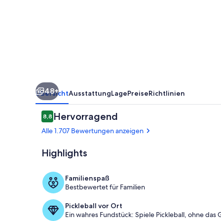
The
Enclaves
48+
Übersicht
Ausstattung
Lage
Preise
Richtlinien
Bewertungen
Hervorragend
8,8
8,8 von 10.
Alle 1.707 Bewertungen anzeigen
Highlights
Blick von de
Familienspaß
Bestbewertet für Familien
Pickleball vor Ort
Ein wahres Fundstück: Spiele Pickleball, ohne das 