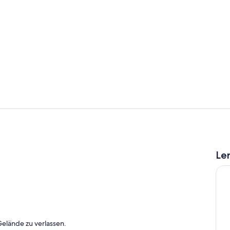
Außenberei
Restaurant
Le
r Unterkunft
Gelände zu verlassen.