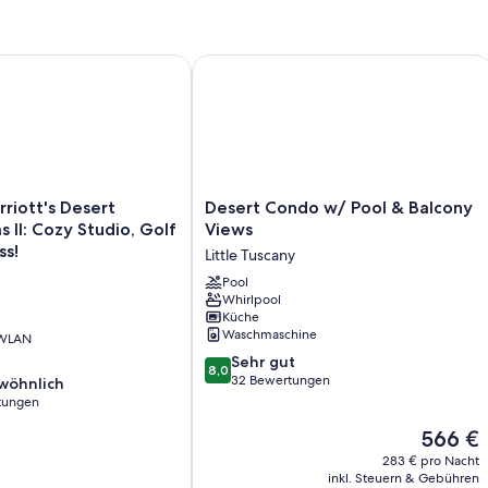
Balkon
n, Free Parking
ott's Desert Springs Villas II: Cozy Studio, Golf & Resort Bliss!
Desert Condo w/ Pool & Balcony Vie
Desert
rriott's Desert
Desert Condo w/ Pool & Balcony
Condo
as II: Cozy Studio, Golf
Views
w/
ss!
Little Tuscany
Pool
&
Pool
Whirlpool
Balcony
Küche
Views
Waschmaschine
 WLAN
Little
8.0
Tuscany
Sehr gut
8,0
von
32 Bewertungen
wöhnlich
10,
tungen
Sehr
Der
566 €
gut,
ich,
Preis
32
283 € pro Nacht
beträgt
Bewertungen
inkl. Steuern & Gebühren