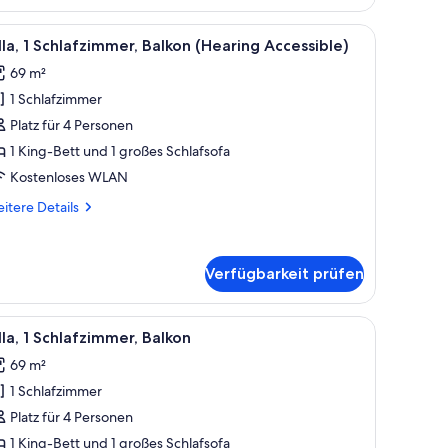
hlafzimmer,
en Teppich.
uch, einem Hocker, Sesseln, einem Glastisch und einem farbenfrohen Tepp
le
Ein modernes Wohnzimmer mit einer Couch, ei
6
lkon
lla, 1 Schlafzimmer, Balkon (Hearing Accessible)
otos
obility
69 m²
cessible,
ür
b)
1 Schlafzimmer
lla,
Platz für 4 Personen
chlafzimmer,
1 King-Bett und 1 großes Schlafsofa
alkon
Kostenloses WLAN
Hearing
itere
itere Details
ccessible)
tails
nzeigen
r
la,
Verfügbarkeit prüfen
hlafzimmer,
lkon
m Fernseher.
, einem Deckenventilator, einer Sitzecke mit Tisch und Stühlen sowie Blick a
le
Ein modernes Wohnzimmer mit einer Couch, ei
earing
6
lla, 1 Schlafzimmer, Balkon
otos
cessible)
69 m²
ür
1 Schlafzimmer
lla,
Platz für 4 Personen
chlafzimmer,
1 King-Bett und 1 großes Schlafsofa