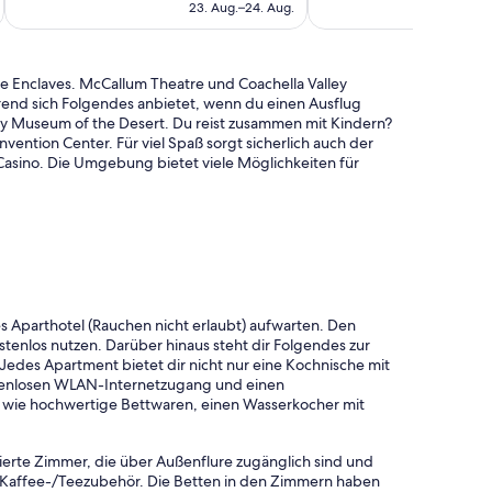
beträgt
23. Aug.–24. Aug.
203 €
he Enclaves. McCallum Theatre und Coachella Valley
ährend sich Folgendes anbietet, wenn du einen Ausflug
y Museum of the Desert. Du reist zusammen mit Kindern?
nvention Center. Für viel Spaß sorgt sicherlich auch der
 Casino. Die Umgebung bietet viele Möglichkeiten für
es Aparthotel (Rauchen nicht erlaubt) aufwarten. Den
tenlos nutzen. Darüber hinaus steht dir Folgendes zur
Jedes Apartment bietet dir nicht nur eine Kochnische mit
stenlosen WLAN-Internetzugang und einen
 wie hochwertige Bettwaren, einen Wasserkocher mit
sierte Zimmer, die über Außenflure zugänglich sind und
 Kaffee-/Teezubehör. Die Betten in den Zimmern haben