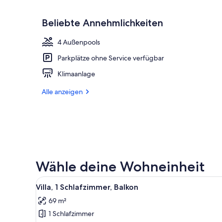
Beliebte Annehmlichkeiten
4 Außenpools
Parkplätze ohne Service verfügbar
Klimaanlage
Alle anzeigen
Wähle deine Wohneinheit
Alle
Ein modernes Wohnzimmer mit 
5
Villa, 1 Schlafzimmer, Balkon
Fotos
69 m²
für
1 Schlafzimmer
Villa,