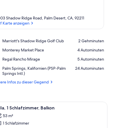
03 Shadow Ridge Road, Palm Desert, CA, 92211
f Karte anzeigen
Auf Karte anzeigen
Place,
Marriott's Shadow Ridge Golf Club
‪2 Gehminuten‬
Marriott's
Place,
Monterey Market Place
‪4 Autominuten‬
Shadow
Monterey
Ridge
Place,
Regal Rancho Mirage
‪5 Autominuten‬
Market
Golf
Regal
Place
Club
Airport,
Palm Springs, Kalifornien (PSP-Palm
‪24 Autominuten‬
Rancho
Palm
Springs Intl.)
Mirage
Springs,
ere Infos zu dieser Gegend
Kalifornien
(PSP-
Palm
Springs
en Teppich.
uch, einem Hocker, Sesseln, einem Glastisch und einem farbenfrohen Tepp
le
Intl.)
Ein modernes Wohnzimmer mit einem grauen S
4
lla, 1 Schlafzimmer, Balkon
otos
53 m²
ür
1 Schlafzimmer
lla,