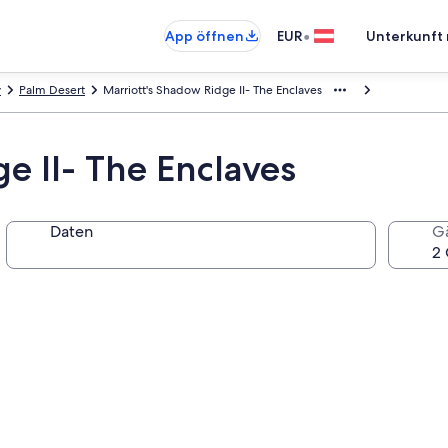
•
App öffnen
EUR
Unterkunft 
y
Palm Desert
Marriott's Shadow Ridge II- The Enclaves
e II- The Enclaves
Daten
G