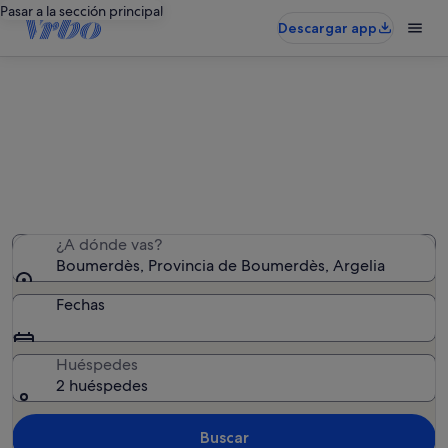
Pasar a la sección principal
Descargar app
Alquileres vacacionales en
Boumerdès
Hemos encontrado 16 alquileres vacacionales: introduce
las fechas para ver la disponibilidad
¿A dónde vas?
Boumerdès, Provincia de Boumerdès, Argelia
Fechas
Huéspedes
2 huéspedes
Buscar