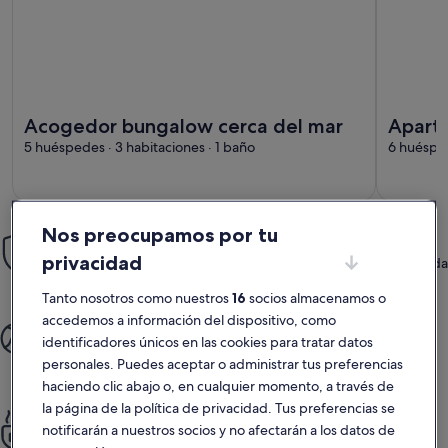
Más información sobre Acogedor bungalow cerca del mar
Más infor
Acogedor bungalow cerca del mar
Aparta
5 huéspedes · 3 habitaciones · 1 baño
mar.
6 huésped
Nos preocupamos por tu
Tranquilidad
privacidad
Aprovecha nuestra Garantía Reserva con Confianza, que te brinda
atención 24/7.
Tanto nosotros como nuestros
16
socios almacenamos o
accedemos a información del dispositivo, como
Más tiempo para disfrutar
identificadores únicos en las cookies para tratar datos
Regálate un viaje sin complicaciones: desde que reservas hasta
personales. Puedes aceptar o administrar tus preferencias
que llegas a tu destino.
haciendo clic abajo o, en cualquier momento, a través de
la página de la política de privacidad. Tus preferencias se
Siéntete como en casa
notificarán a nuestros socios y no afectarán a los datos de
Disfruta de cocinas totalmente equipadas, piscinas, terrazas y