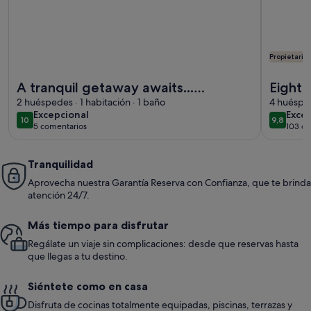
Propietario
Más información sobre A tranquil getaway awaits... Luxurio
Más infor
A tranquil getaway awaits...
Eighte
Luxurious cabin with breath-taking
2 huéspedes · 1 habitación · 1 baño
río co
4 huésped
excepcional
exce
Excepcional
Exce
mountain views.
10
9,8
10 de 10
9,8 de 1
5 comentarios
103 co
(5 comentarios)
(103
Tranquilidad
Aprovecha nuestra Garantía Reserva con Confianza, que te brinda
atención 24/7.
Más tiempo para disfrutar
Regálate un viaje sin complicaciones: desde que reservas hasta
que llegas a tu destino.
Siéntete como en casa
Disfruta de cocinas totalmente equipadas, piscinas, terrazas y