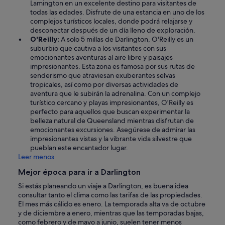
Lamington en un excelente destino para visitantes de
todas las edades. Disfrute de una estancia en uno de los
complejos turísticos locales, donde podrá relajarse y
desconectar después de un día lleno de exploración.
O'Reilly:
A solo 5 millas de Darlington, O'Reilly es un
suburbio que cautiva a los visitantes con sus
emocionantes aventuras al aire libre y paisajes
impresionantes. Esta zona es famosa por sus rutas de
senderismo que atraviesan exuberantes selvas
tropicales, así como por diversas actividades de
aventura que le subirán la adrenalina. Con un complejo
turístico cercano y playas impresionantes, O'Reilly es
perfecto para aquellos que buscan experimentar la
belleza natural de Queensland mientras disfrutan de
emocionantes excursiones. Asegúrese de admirar las
impresionantes vistas y la vibrante vida silvestre que
pueblan este encantador lugar.
Leer menos
Mejor época para ir a Darlington
Si estás planeando un viaje a Darlington, es buena idea
consultar tanto el clima como las tarifas de las propiedades.
El mes más cálido es enero. La temporada alta va de octubre
y de diciembre a enero, mientras que las temporadas bajas,
como febrero y de mayo a junio, suelen tener menos