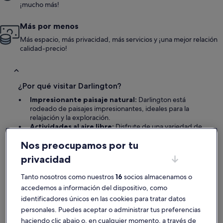
¡mucho más!
Más por menos
Más espacio, más privacidad, más servicios y ¡una mejor relación
calidad-precio!
¿Por qué visitar Darlington?
Impresionante paisaje natural:
Darlington está
rodeado de paisajes impresionantes, ideales para la
relajación y la exploración.
Actividades al aire libre:
Disfrute de una variedad de
opciones de aventura, incluyendo senderismo, camping
Nos preocupamos por tu
y la exploración de parques nacionales.
Alojamientos encantadores:
Elija entre acogedores
privacidad
apartamentos, atractivas casas de vacaciones y
encantadoras cabañas para su estancia.
Tanto nosotros como nuestros
16
socios almacenamos o
Ambiente acogedor:
Experimente el ambiente
accedemos a información del dispositivo, como
acogedor de Darlington, perfecto tanto para viajeros
solitarios, familias como parejas.
identificadores únicos en las cookies para tratar datos
Proximidad a atracciones:
Utilice Darlington como
personales. Puedes aceptar o administrar tus preferencias
base para explorar ciudades y atracciones cercanas para
haciendo clic abajo o, en cualquier momento, a través de