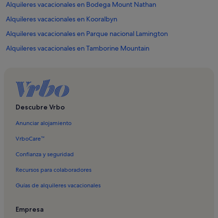
Alquileres vacacionales en Bodega Mount Nathan
Alquileres vacacionales en Kooralbyn
Alquileres vacacionales en Parque nacional Lamington
Alquileres vacacionales en Tamborine Mountain
Alquileres vacacionales en Parque Nacional Monte Barney
Alquileres vacacionales en North Tamborine
Alquileres vacacionales en O'reilly
Alquileres vacacionales en Sudeste de Queensland
Descubre Vrbo
Alquileres vacacionales en Ciudad de Gold Coast
Anunciar alojamiento
Alquileres vacacionales en Benowa
VrboCare™
Alquileres vacacionales en Burleigh Heads
Confianza y seguridad
Alquileres vacacionales en Burleigh Waters
Recursos para colaboradores
Alquileres vacacionales en Highland Park
Guías de alquileres vacacionales
Alquileres vacacionales en Maudsland
Alquileres vacacionales en Skirmish Gold Coast
Empresa