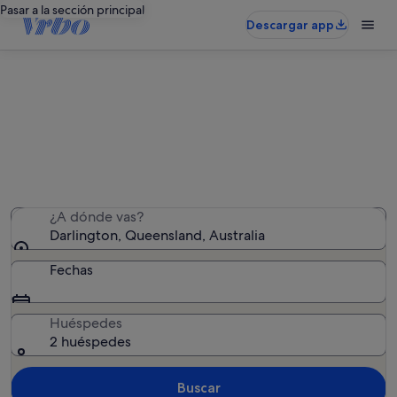
Pasar a la sección principal
Descargar app
Alquileres vacacionales en
Darlington
Hemos encontrado 30 alquileres vacacionales:
introduce las fechas para ver la disponibilidad
¿A dónde vas?
Darlington, Queensland, Australia
Fechas
Huéspedes
2 huéspedes
Buscar