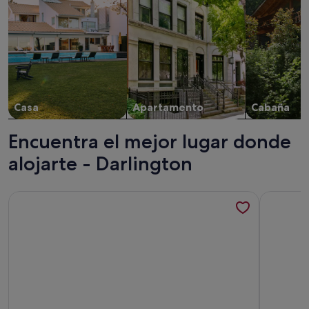
Casa
Apartamento
Cabaña
Encuentra el mejor lugar donde
alojarte - Darlington
Más información sobre A tranquil getaway awaits... Luxurio
Más infor