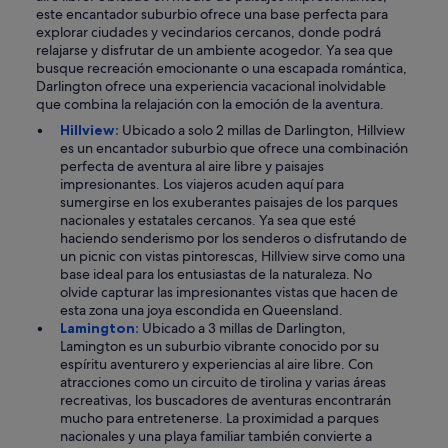
este encantador suburbio ofrece una base perfecta para
explorar ciudades y vecindarios cercanos, donde podrá
relajarse y disfrutar de un ambiente acogedor. Ya sea que
busque recreación emocionante o una escapada romántica,
Darlington ofrece una experiencia vacacional inolvidable
que combina la relajación con la emoción de la aventura.
Hillview:
Ubicado a solo 2 millas de Darlington, Hillview
es un encantador suburbio que ofrece una combinación
perfecta de aventura al aire libre y paisajes
impresionantes. Los viajeros acuden aquí para
sumergirse en los exuberantes paisajes de los parques
nacionales y estatales cercanos. Ya sea que esté
haciendo senderismo por los senderos o disfrutando de
un picnic con vistas pintorescas, Hillview sirve como una
base ideal para los entusiastas de la naturaleza. No
olvide capturar las impresionantes vistas que hacen de
esta zona una joya escondida en Queensland.
Lamington:
Ubicado a 3 millas de Darlington,
Lamington es un suburbio vibrante conocido por su
espíritu aventurero y experiencias al aire libre. Con
atracciones como un circuito de tirolina y varias áreas
recreativas, los buscadores de aventuras encontrarán
mucho para entretenerse. La proximidad a parques
nacionales y una playa familiar también convierte a