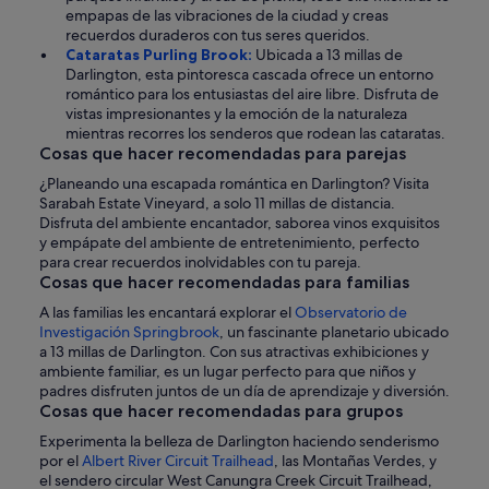
empapas de las vibraciones de la ciudad y creas
recuerdos duraderos con tus seres queridos.
Cataratas Purling Brook:
Ubicada a 13 millas de
Darlington, esta pintoresca cascada ofrece un entorno
romántico para los entusiastas del aire libre. Disfruta de
vistas impresionantes y la emoción de la naturaleza
mientras recorres los senderos que rodean las cataratas.
Cosas que hacer recomendadas para parejas
¿Planeando una escapada romántica en Darlington? Visita
Sarabah Estate Vineyard, a solo 11 millas de distancia.
Disfruta del ambiente encantador, saborea vinos exquisitos
y empápate del ambiente de entretenimiento, perfecto
para crear recuerdos inolvidables con tu pareja.
Cosas que hacer recomendadas para familias
A las familias les encantará explorar el
Observatorio de
Investigación Springbrook
, un fascinante planetario ubicado
a 13 millas de Darlington. Con sus atractivas exhibiciones y
ambiente familiar, es un lugar perfecto para que niños y
padres disfruten juntos de un día de aprendizaje y diversión.
Cosas que hacer recomendadas para grupos
Experimenta la belleza de Darlington haciendo senderismo
por el
Albert River Circuit Trailhead
, las Montañas Verdes, y
el sendero circular West Canungra Creek Circuit Trailhead,