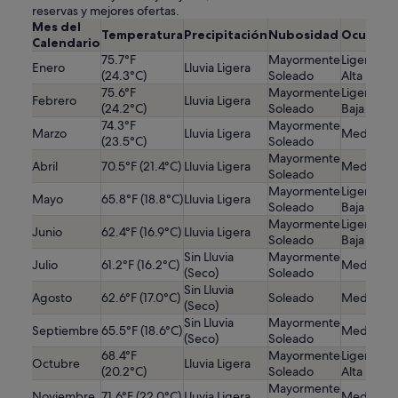
reservas y mejores ofertas.
Mes del
Temperatura
Precipitación
Nubosidad
Ocupaci
Calendario
75.7°F
Mayormente
Ligerame
Enero
Lluvia Ligera
(24.3°C)
Soleado
Alta
75.6°F
Mayormente
Ligerame
Febrero
Lluvia Ligera
(24.2°C)
Soleado
Baja
74.3°F
Mayormente
Marzo
Lluvia Ligera
Media
(23.5°C)
Soleado
Mayormente
Abril
70.5°F (21.4°C)
Lluvia Ligera
Media
Soleado
Mayormente
Ligerame
Mayo
65.8°F (18.8°C)
Lluvia Ligera
Soleado
Baja
Mayormente
Ligerame
Junio
62.4°F (16.9°C)
Lluvia Ligera
Soleado
Baja
Sin Lluvia
Mayormente
Julio
61.2°F (16.2°C)
Media
(Seco)
Soleado
Sin Lluvia
Agosto
62.6°F (17.0°C)
Soleado
Media
(Seco)
Sin Lluvia
Mayormente
Septiembre
65.5°F (18.6°C)
Media
(Seco)
Soleado
68.4°F
Mayormente
Ligerame
Octubre
Lluvia Ligera
(20.2°C)
Soleado
Alta
Mayormente
Noviembre
71.6°F (22.0°C)
Lluvia Ligera
Media