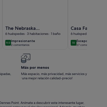
Imagen de The Nebraska Retreat
Imagen de Casa Familia
The Nebraska
Casa Familiar
Retreat
(frente) Casa
6 huéspedes · 3 habitaciones · 1 baño
6 huéspedes · 3 habitaci
impresionante
excepcional
Impresionante
Excepcional
9,0
10
9,0 de 10
10 de 10
2 comentarios
27 comentarios
(2 comentarios)
(27 comentarios)
Más por menos
uipadas,
Más espacio, más privacidad, más servicios y
¡una mejor relación calidad-precio!
 Dennes Point. Anímate a descubrir este interesante lugar,