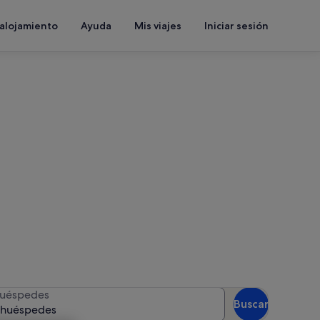
 alojamiento
Ayuda
Mis viajes
Iniciar sesión
 Point
las fechas para ver la
uéspedes
Buscar
 huéspedes