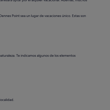
interesará optar por el alquiler vacacional. Además, muchos
Dennes Point sea un lugar de vacaciones único. Estas son
e naturaleza. Te indicamos algunos de los elementos
localidad.