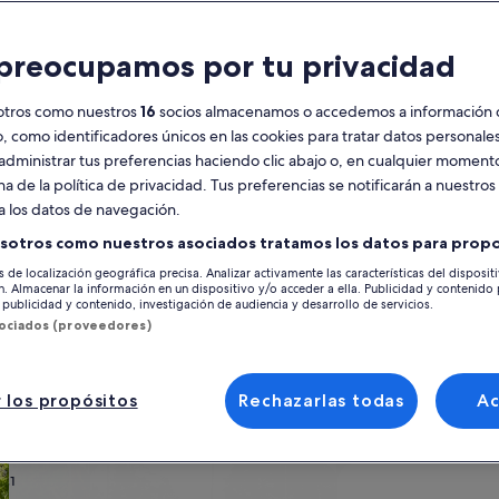
Calendario
preocupamos por tu privacidad
Tus
agosto de 2026
se
meses
otros como nuestros
16
socios almacenamos o accedemos a información 
actuales
o, como identificadores únicos en las cookies para tratar datos personal
son
lunes
martes
miércoles
jueves
viernes
sábado
domingo
lunes
m
lun.
mar.
mié.
jue.
vie.
sáb.
dom.
lun.
mar.
administrar tus preferencias haciendo clic abajo o, en cualquier momento
August
na de la política de privacidad. Tus preferencias se notificarán a nuestros
de
a los datos de navegación.
2026
1
1
2
2
o de Kingborough
Dennes Point
y
sotros como nuestros asociados tratamos los datos para propo
September
s de localización geográfica precisa. Analizar activamente las características del disposit
3
4
5
6
7
8
7
8
9
9
onales en Dennes Point, ¡y elige el sitio perfecto para tu escapada! Tanto
de
ón. Almacenar la información en un dispositivo y/o acceder a ella. Publicidad y contenido
a uno de los servicios que podéis necesitar tú y los tuyos, como, por eje
publicidad y contenido, investigación de audiencia y desarrollo de servicios.
2026.
 y con características de accesibilidad.
sociados (proveedores)
10
11
12
13
14
15
14
15
1
16
17
18
19
20
21
22
21
22
2
23
 los propósitos
Rechazarlas todas
A
 tu estilo
24
25
26
27
28
29
28
29
3
30
s
Buscar cabañas
Buscar casas de ca
31