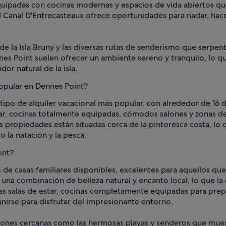
quipadas con cocinas modernas y espacios de vida abiertos qu
el Canal D'Entrecasteaux ofrece oportunidades para nadar, hacer
de la Isla Bruny y las diversas rutas de senderismo que serpen
nnes Point suelen ofrecer un ambiente sereno y tranquilo, lo q
dor natural de la isla.
popular en Dennes Point?
 tipo de alquiler vacacional más popular, con alrededor de 16 
ar, cocinas totalmente equipadas, cómodos salones y zonas de as
 propiedades están situadas cerca de la pintoresca costa, lo
o la natación y la pesca.
int?
s de casas familiares disponibles, excelentes para aquellos qu
una combinación de belleza natural y encanto local, lo que la 
s salas de estar, cocinas completamente equipadas para prepar
unirse para disfrutar del impresionante entorno.
cciones cercanas como las hermosas playas y senderos que mues