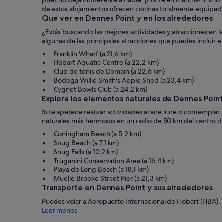
pues no deja indiferente a nadie. ¡Ponte en marcha! Y si lo
de estos alojamientos ofrecen cocinas totalmente equipada
Qué ver en Dennes Point y en los alrededores
¿Estás buscando las mejores actividades y atracciones en 
algunas de las principales atracciones que puedes incluir en
Franklin Wharf (a 21,6 km)
Hobart Aquatic Centre (a 22,2 km)
Club de tenis de Domain (a 22,6 km)
Bodega Willie Smith's Apple Shed (a 23,4 km)
Cygnet Bowls Club (a 24,2 km)
Explora los elementos naturales de Dennes Poin
Si te apetece realizar actividades al aire libre o contempla
naturales más hermosos en un radio de 50 km del centro de
Coningham Beach (a 5,2 km)
Snug Beach (a 7,1 km)
Snug Falls (a 10,2 km)
Truganini Conservation Area (a 16,4 km)
Playa de Long Beach (a 18,1 km)
Muelle Brooke Street Pier (a 21,3 km)
Transporte en Dennes Point y sus alrededores
Puedes volar a Aeropuerto Internacional de Hobart (HBA), 
Leer menos