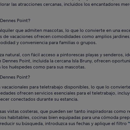
orar las atracciones cercanas, incluidos los encantadores mer
 Dennes Point?
alquiler que admiten mascotas, lo que lo convierte en una exce
 de vacaciones ofrecen comodidades como amplios jardines, zo
didad y conveniencia para familias o grupos.
za natural, con fácil acceso a pintorescas playas y senderos,
de Dennes Point, incluida la cercana Isla Bruny, ofrecen oportun
 los huéspedes como para sus mascotas.
n Dennes Point?
s vacacionales para teletrabajo disponibles, lo que lo convie
dades ofrecen servicios esenciales para el teletrabajo, incluy
cer conectados durante su estancia.
as vistas costeras, que pueden ser tanto inspiradoras como re
s habitables, cocinas bien equipadas para una cómoda prepara
reducir su búsqueda, introduzca sus fechas y aplique el filtro "