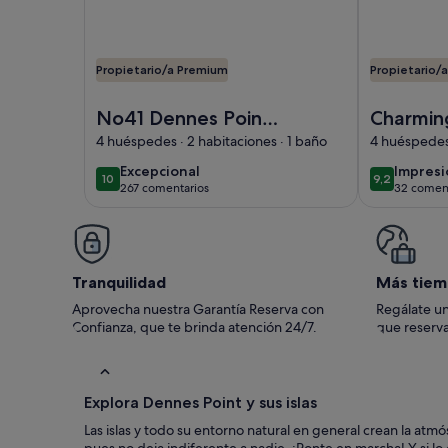
Propietario/a Premium
Propietario/
Imagen de No41 Dennes Point - Beachside Holid
Imagen de C
No41 Dennes Point -
Charmin
Beachside Holiday
Point ho
4 huéspedes · 2 habitaciones · 1 baño
4 huéspedes 
Home
the bea
excepcional
impres
Excepcional
Impres
10
9,2
10 de 10
9,2 de 10
267 comentarios
32 coment
(267 comentarios)
(32 com
Tranquilidad
Más tiem
Aprovecha nuestra Garantía Reserva con
Regálate un
Confianza, que te brinda atención 24/7.
que reserva
Explora Dennes Point y sus islas
Las islas y todo su entorno natural en general crean la atm