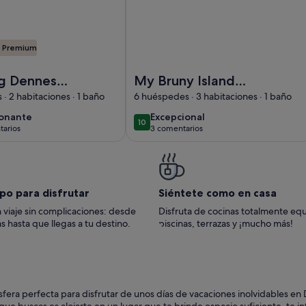
a Premium
ay Home
harming Dennes Point house close to the beach
Imagen de My Bruny Island Home
g Dennes
My Bruny Island
use close to
Home
· 2 habitaciones · 1 baño
6 huéspedes · 3 habitaciones · 1 baño
ch
ionante
excepcional
ionante
Excepcional
10
10 de 10
arios
3 comentarios
entarios)
(3 comentarios)
po para disfrutar
Siéntete como en casa
 viaje sin complicaciones: desde
Disfruta de cocinas totalmente eq
s hasta que llegas a tu destino.
piscinas, terrazas y ¡mucho más!
ósfera perfecta para disfrutar de unos días de vacaciones inolvidables en