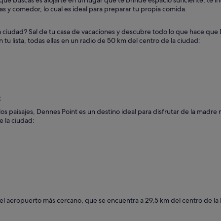
 que buscas es alojarte en un lugar que te brinde espacio suficiente, te 
s y comedor, lo cual es ideal para preparar tu propia comida.
la ciudad? Sal de tu casa de vacaciones y descubre todo lo que hace que 
 tu lista, todas ellas en un radio de 50 km del centro de la ciudad:
t
r los paisajes, Dennes Point es un destino ideal para disfrutar de la madr
 la ciudad:
el aeropuerto más cercano, que se encuentra a 29,5 km del centro de la 