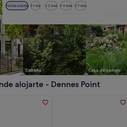
Fechas exactas
± 1 día
± 2 días
± 3 días
± 7 días
Cabaña
Casa de campo
nde alojarte - Dennes Point
side Holiday Home, se abre en una pestaña nueva
ción sobre Charming Dennes Point house close to the beach, 
Más información sobre My Bruny Isl