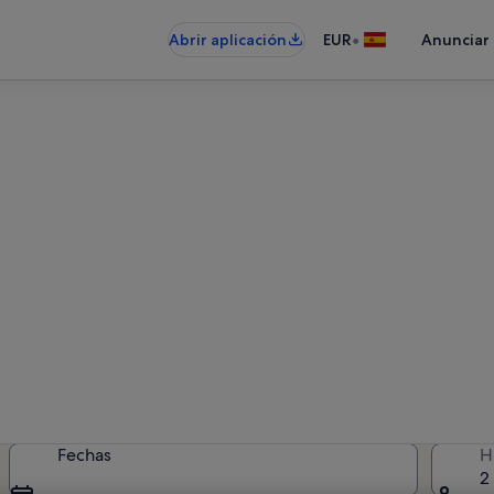
•
Abrir aplicación
EUR
Anunciar
leres vacacionales en Dennes
alquileres vacacionales: introduce 
disponibilidad
Fechas
H
2