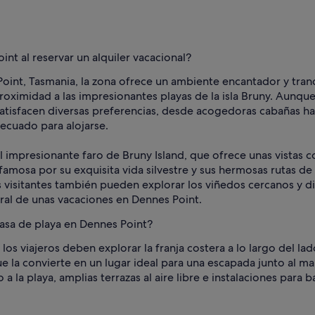
int al reservar un alquiler vacacional?
Point, Tasmania, la zona ofrece un ambiente encantador y tranqu
proximidad a las impresionantes playas de la isla Bruny. Aun
isfacen diversas preferencias, desde acogedoras cabañas hast
decuado para alojarse.
l impresionante faro de Bruny Island, que ofrece unas vistas co
 famosa por su exquisita vida silvestre y sus hermosas rutas de
os visitantes también pueden explorar los viñedos cercanos y 
eral de unas vacaciones en Dennes Point.
casa de playa en Dennes Point?
los viajeros deben explorar la franja costera a lo largo del lad
que la convierte en un lugar ideal para una escapada junto al
a playa, amplias terrazas al aire libre e instalaciones para b