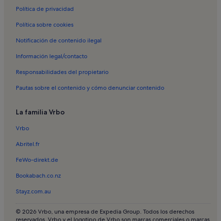
Política de privacidad
Alquileres vacacionales en Platja Llarga de Berà
Política sobre cookies
Alquileres vacacionales en Calafell
Alquileres vacacionales en Comarruga
Notificación de contenido ilegal
Alquileres vacacionales en Playa de Coma-ruga
Información legal/contacto
Alquileres vacacionales en Sant Salvador
Responsabilidades del propietario
Alquileres vacacionales en Creixell
Pautas sobre el contenido y cómo denunciar contenido
Alquileres vacacionales en Roda de Berà
La familia Vrbo
Alquileres vacacionales en Playa de Calafell
Vrbo
Apartamentos en Cunit
Apartamentos en El Vendrell
Abritel.fr
Apartamentos en Segur de Calafell
FeWo-direkt.de
Apartamentos en Torredembarra
Bookabach.co.nz
Apartamentos en Calafell
Stayz.com.au
Apartamentos en Comarruga
© 2026 Vrbo, una empresa de Expedia Group. Todos los derechos
Apartamentos en Playa de Coma-ruga
reservados. Vrbo y el logotipo de Vrbo son marcas comerciales o marcas