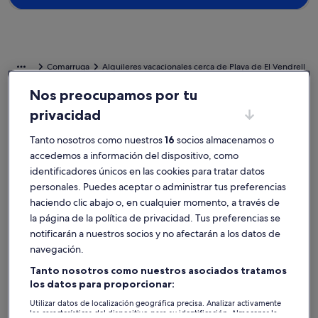
Comarruga
Alquileres vacacionales cerca de Playa de El Vendrell
Nos preocupamos por tu
Explora el sitio web y descubre casas de vacaciones a poca distancia
privacidad
de Playa de El Vendrell que se volverán tu hogar durante tus días
fuera. Tanto si viajas con amigos como con familiares o incluso con tu
Tanto nosotros como nuestros
16
socios almacenamos o
mascota, las casas de vacaciones disponen de todos los servicios
accedemos a información del dispositivo, como
que podéis necesitar, como, por ejemplo, jardín y piscina. Ten por
seguro que aquí darás con un alquiler que cumpla todas tus
identificadores únicos en las cookies para tratar datos
expectativas, incluidas opciones accesibles y para no fumadores.
personales. Puedes aceptar o administrar tus preferencias
haciendo clic abajo o, en cualquier momento, a través de
la página de la política de privacidad. Tus preferencias se
Alquileres vacacionales con descuentos
notificarán a nuestros socios y no afectarán a los datos de
semanales: Playa de El Vendrell
navegación.
Se muestran ofertas para estas fechas:
13 nov - 20 nov
Tanto nosotros como nuestros asociados tratamos
los datos para proporcionar:
Galería
Casa con piscina,barbacoa,jardín,wifi, aire acondicionado, a
Galería
Casa rural
Excepcional
Excepci
9,4
(40 comentarios)
9,4
Utilizar datos de localización geográfica precisa. Analizar activamente
de
de
9,4 sobre 10, Excepcional, (40 comentarios)
9,4 sobre 1
las características del dispositivo para su identificación. Almacenar la