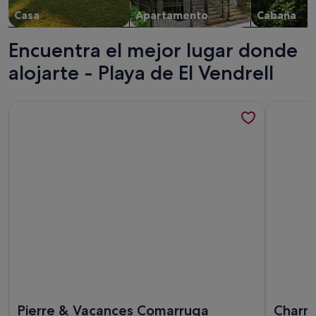
Casa
Apartamento
Cabaña
Encuentra el mejor lugar donde
alojarte - Playa de El Vendrell
Más información sobre Pierre & Vacances Comarruga
Más infor
Más información sobre Pierre & Vacances Comarruga
Más infor
Pierre & Vacances Comarruga
Charmi