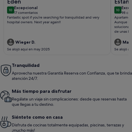
Eden
Estanc
excepcional
exce
Excepcional
apart
Exce
10
10
10 de 10
10 de 10
17 comentarios
98 com
(17 comentarios)
(98 
Fantastic spot if you’re searching for tranquilidad and very
Apartament
hospital owners. Next year again!!
Aunque hub
solucionar
de unas bu
genial. Cha
Wieger D.
Mart
Se alojó aquí en may 2025
Se alojó a
Tranquilidad
Aprovecha nuestra Garantía Reserva con Confianza, que te brinda
atención 24/7.
Más tiempo para disfrutar
Regálate un viaje sin complicaciones: desde que reservas hasta
que llegas a tu destino.
Siéntete como en casa
Disfruta de cocinas totalmente equipadas, piscinas, terrazas y
¡mucho más!