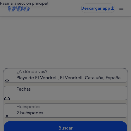
Pasar a la sección principal
Descargar app
Alquileres vacacionales cerca de
Playa de El Vendrell
Hemos encontrado 1.056 alquileres vacacionales:
introduce las fechas para ver la disponibilidad
¿A dónde vas?
Playa de El Vendrell, El Vendrell, Cataluña, España
Fechas
Huéspedes
2 huéspedes
Buscar