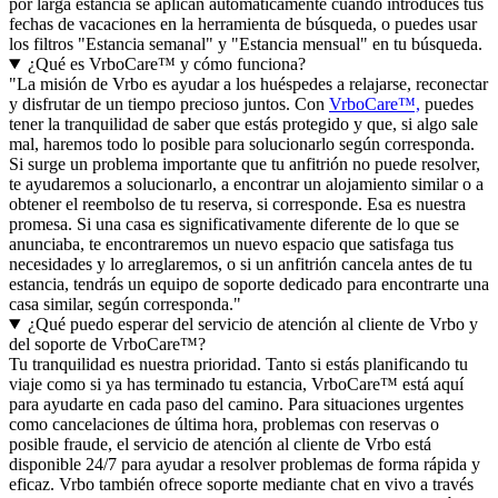
por larga estancia se aplican automáticamente cuando introduces tus
fechas de vacaciones en la herramienta de búsqueda, o puedes usar
los filtros "Estancia semanal" y "Estancia mensual" en tu búsqueda.
¿Qué es VrboCare™ y cómo funciona?
"La misión de Vrbo es ayudar a los huéspedes a relajarse, reconectar
y disfrutar de un tiempo precioso juntos. Con
VrboCare™,
puedes
tener la tranquilidad de saber que estás protegido y que, si algo sale
mal, haremos todo lo posible para solucionarlo según corresponda.
Si surge un problema importante que tu anfitrión no puede resolver,
te ayudaremos a solucionarlo, a encontrar un alojamiento similar o a
obtener el reembolso de tu reserva, si corresponde. Esa es nuestra
promesa. Si una casa es significativamente diferente de lo que se
anunciaba, te encontraremos un nuevo espacio que satisfaga tus
necesidades y lo arreglaremos, o si un anfitrión cancela antes de tu
estancia, tendrás un equipo de soporte dedicado para encontrarte una
casa similar, según corresponda."
¿Qué puedo esperar del servicio de atención al cliente de Vrbo y
del soporte de VrboCare™?
Tu tranquilidad es nuestra prioridad. Tanto si estás planificando tu
viaje como si ya has terminado tu estancia, VrboCare™ está aquí
para ayudarte en cada paso del camino. Para situaciones urgentes
como cancelaciones de última hora, problemas con reservas o
posible fraude, el servicio de atención al cliente de Vrbo está
disponible 24/7 para ayudar a resolver problemas de forma rápida y
eficaz. Vrbo también ofrece soporte mediante chat en vivo a través