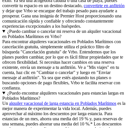
éxito. Ya sea una acogedora cabaña o una casa de playa, puedes
convertir tu espacio en un destino destacado,
convertirte en anfitrión
y dejar que Vrbo se encargue del trabajo pesado para ayudarte a
prosperar. Gana una insignia de Premier Host proporcionando una
comunicación rápida y confiable y ofreciendo constantemente
experiencias excepcionales a los huéspedes.
¿Puedo cambiar o cancelar mi reserva de un alquiler vacacional
en Poblados Marítimos en Vrbo?
Para encontrar alquileres vacacionales en Poblados Marítimos con
cancelación gratuita, simplemente utiliza el práctico filtro de
búsqueda "Cancelación gratuita" de Vrbo. Entendemos que los
planes pueden cambiar, por lo que es fácil filtrar propiedades que te
ofrecen flexibilidad. Si necesitas hacer cambios en una reserva
existente, envía un mensaje a tu anfitrión. Ve a "Mis viajes" en tu
cuenta, haz clic en "Cambiar o cancelar" y luego en "Enviar
mensaje al anfitrión". Ya sea que estés ajustando tus planes o
buscando opciones de pago flexibles, Vrbo te facilita reservar con
confianza.
¿Puedo encontrar alquileres vacacionales para estancias largas en
Poblados Marítimos?
Un
alquiler vacacional de larga estancia en Poblados Marítimos
es la
mejor manera de experimentar la vida local. Además, puedes
aprovechar al máximo los descuentos por larga estancia. Para
estancias de un mes, ahorra una media del 19 % y, para reservas de
una semana, puedes ahorrar una media del 10 %.* Los descuentos