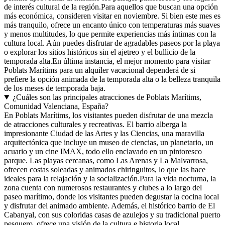
de interés cultural de la región.Para aquellos que buscan una opción
más económica, consideren visitar en noviembre. Si bien este mes es
más tranquilo, ofrece un encanto único con temperaturas más suaves
y menos multitudes, lo que permite experiencias más íntimas con la
cultura local. Aún puedes disfrutar de agradables paseos por la playa
o explorar los sitios históricos sin el ajetreo y el bullicio de la
temporada alta.En última instancia, el mejor momento para visitar
Poblats Marítims para un alquiler vacacional dependerá de si
prefiere la opción animada de la temporada alta o la belleza tranquila
de los meses de temporada baja.
¿Cuáles son las principales atracciones de Poblats Marítims,
Comunidad Valenciana, España?
En Poblats Marítims, los visitantes pueden disfrutar de una mezcla
de atracciones culturales y recreativas. El barrio alberga la
impresionante Ciudad de las Artes y las Ciencias, una maravilla
arquitectónica que incluye un museo de ciencias, un planetario, un
acuario y un cine IMAX, todo ello enclavado en un pintoresco
parque. Las playas cercanas, como Las Arenas y La Malvarrosa,
ofrecen costas soleadas y animados chiringuitos, lo que las hace
ideales para la relajación y la socialización.Para la vida nocturna, la
zona cuenta con numerosos restaurantes y clubes a lo largo del
paseo marítimo, donde los visitantes pueden degustar la cocina local
y disfrutar del animado ambiente. Además, el histórico barrio de El
Cabanyal, con sus coloridas casas de azulejos y su tradicional puerto
pesquero, ofrece una visión de la cultura e historia local.