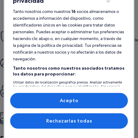
privacidad
2 huéspedes · 1 habitación
Ferdi
2 huésped
impresionante
exce
Impresionante
Exce
Tanto nosotros como nuestros
16
socios almacenamos o
9,0
9,8
9,0 de 10
9,8 de 1
43 comentarios
42 com
(43 comentarios)
(42 
accedemos a información del dispositivo, como
identificadores únicos en las cookies para tratar datos
Tranquilidad
personales. Puedes aceptar o administrar tus preferencias
haciendo clic abajo o, en cualquier momento, a través de
Aprovecha nuestra Garantía Reserva con Confianza, que te brinda
la página de la política de privacidad. Tus preferencias se
atención 24/7.
notificarán a nuestros socios y no afectarán a los datos de
Más tiempo para disfrutar
navegación.
Regálate un viaje sin complicaciones: desde que reservas hasta
Tanto nosotros como nuestros asociados tratamos
que llegas a tu destino.
los datos para proporcionar:
Utilizar datos de localización geográfica precisa. Analizar activamente
Siéntete como en casa
las características del dispositivo para su identificación. Almacenar la
información en un dispositivo y/o acceder a ella. Publicidad y
Disfruta de cocinas totalmente equipadas, piscinas, terrazas y
contenido personalizados, medición de publicidad y contenido,
¡mucho más!
investigación de audiencia y desarrollo de servicios.
Acepto
Lista de asociados (proveedores)
Más por menos
Rechazarlas todas
Más espacio, más privacidad, más servicios y ¡una mejor relación
calidad-precio!