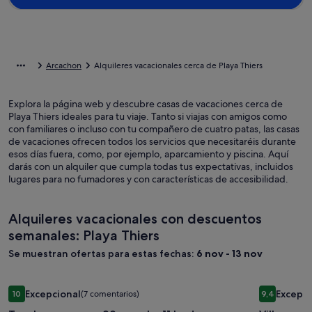
Arcachon
Alquileres vacacionales cerca de Playa Thiers
Explora la página web y descubre casas de vacaciones cerca de
Playa Thiers ideales para tu viaje. Tanto si viajas con amigos como
con familiares o incluso con tu compañero de cuatro patas, las casas
de vacaciones ofrecen todos los servicios que necesitaréis durante
esos días fuera, como, por ejemplo, aparcamiento y piscina. Aquí
darás con un alquiler que cumpla todas tus expectativas, incluidos
lugares para no fumadores y con características de accesibilidad.
Alquileres vacacionales con descuentos
semanales: Playa Thiers
Se muestran ofertas para estas fechas:
6 nov - 13 nov
Galería
Two houses, max. 29 people, 11 bedrooms, swimming pool, b
Galería
Villa con p
Excepcional
Excepci
10
(7 comentarios)
9,4
de
de
10 sobre 10, Excepcional, (7 comentarios)
9,4 sobre 1