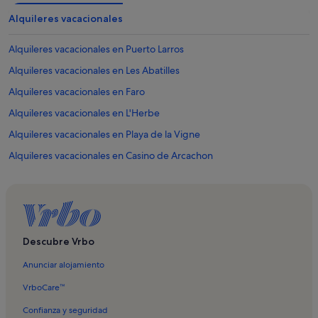
Alquileres vacacionales
Alquileres vacacionales en Puerto Larros
Alquileres vacacionales en Les Abatilles
Alquileres vacacionales en Faro
Alquileres vacacionales en L'Herbe
Alquileres vacacionales en Playa de la Vigne
Alquileres vacacionales en Casino de Arcachon
Alquileres vacacionales en Playa de Moulleau
Alquileres vacacionales en Casa de la Ostra
Alquileres vacacionales en La Teste-de-Buch
Alquileres vacacionales en La Hume
Descubre Vrbo
Alquileres vacacionales en Grand Piquey
Anunciar alojamiento
Alquileres vacacionales en Le Canon
VrboCare™
Alquileres vacacionales en Le Phare du Cap Ferret
Confianza y seguridad