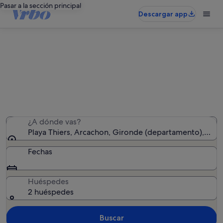
Pasar a la sección principal
Descargar app
Alquileres vacacionales cerca de
Playa Thiers
Hemos encontrado 4.135 alquileres vacacionales:
introduce las fechas para ver la disponibilidad
¿A dónde vas?
Playa Thiers, Arcachon, Gironde (departamento), Fran
Fechas
Huéspedes
2 huéspedes
Buscar