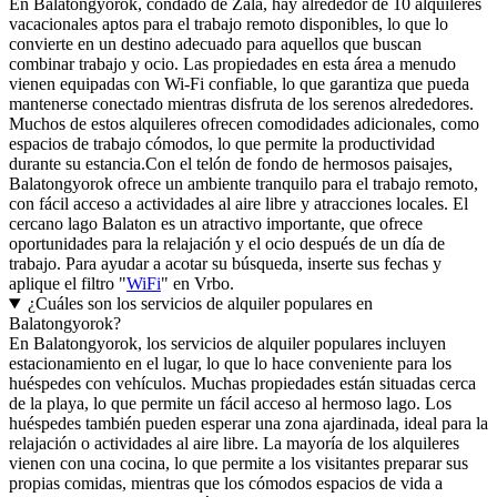
En Balatongyorok, condado de Zala, hay alrededor de 10 alquileres
vacacionales aptos para el trabajo remoto disponibles, lo que lo
convierte en un destino adecuado para aquellos que buscan
combinar trabajo y ocio. Las propiedades en esta área a menudo
vienen equipadas con Wi-Fi confiable, lo que garantiza que pueda
mantenerse conectado mientras disfruta de los serenos alrededores.
Muchos de estos alquileres ofrecen comodidades adicionales, como
espacios de trabajo cómodos, lo que permite la productividad
durante su estancia.Con el telón de fondo de hermosos paisajes,
Balatongyorok ofrece un ambiente tranquilo para el trabajo remoto,
con fácil acceso a actividades al aire libre y atracciones locales. El
cercano lago Balaton es un atractivo importante, que ofrece
oportunidades para la relajación y el ocio después de un día de
trabajo. Para ayudar a acotar su búsqueda, inserte sus fechas y
aplique el filtro "
WiFi
" en Vrbo.
¿Cuáles son los servicios de alquiler populares en
Balatongyorok?
En Balatongyorok, los servicios de alquiler populares incluyen
estacionamiento en el lugar, lo que lo hace conveniente para los
huéspedes con vehículos. Muchas propiedades están situadas cerca
de la playa, lo que permite un fácil acceso al hermoso lago. Los
huéspedes también pueden esperar una zona ajardinada, ideal para la
relajación o actividades al aire libre. La mayoría de los alquileres
vienen con una cocina, lo que permite a los visitantes preparar sus
propias comidas, mientras que los cómodos espacios de vida a