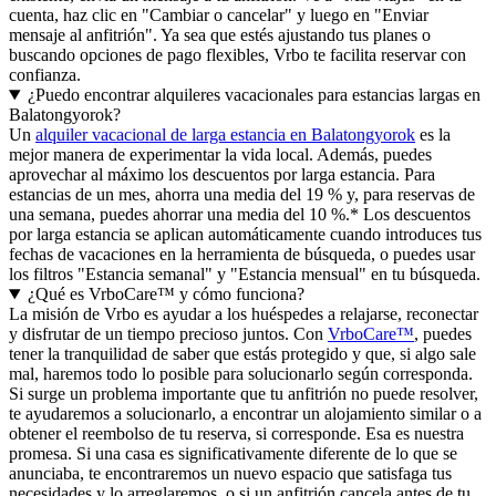
cuenta, haz clic en "Cambiar o cancelar" y luego en "Enviar
mensaje al anfitrión". Ya sea que estés ajustando tus planes o
buscando opciones de pago flexibles, Vrbo te facilita reservar con
confianza.
¿Puedo encontrar alquileres vacacionales para estancias largas en
Balatongyorok?
Un
alquiler vacacional de larga estancia en Balatongyorok
es la
mejor manera de experimentar la vida local. Además, puedes
aprovechar al máximo los descuentos por larga estancia. Para
estancias de un mes, ahorra una media del 19 % y, para reservas de
una semana, puedes ahorrar una media del 10 %.* Los descuentos
por larga estancia se aplican automáticamente cuando introduces tus
fechas de vacaciones en la herramienta de búsqueda, o puedes usar
los filtros "Estancia semanal" y "Estancia mensual" en tu búsqueda.
¿Qué es VrboCare™ y cómo funciona?
La misión de Vrbo es ayudar a los huéspedes a relajarse, reconectar
y disfrutar de un tiempo precioso juntos. Con
VrboCare™
, puedes
tener la tranquilidad de saber que estás protegido y que, si algo sale
mal, haremos todo lo posible para solucionarlo según corresponda.
Si surge un problema importante que tu anfitrión no puede resolver,
te ayudaremos a solucionarlo, a encontrar un alojamiento similar o a
obtener el reembolso de tu reserva, si corresponde. Esa es nuestra
promesa. Si una casa es significativamente diferente de lo que se
anunciaba, te encontraremos un nuevo espacio que satisfaga tus
necesidades y lo arreglaremos, o si un anfitrión cancela antes de tu