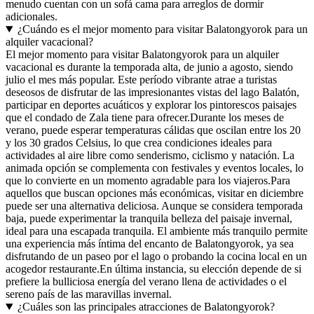
menudo cuentan con un sofá cama para arreglos de dormir
adicionales.
¿Cuándo es el mejor momento para visitar Balatongyorok para un
alquiler vacacional?
El mejor momento para visitar Balatongyorok para un alquiler
vacacional es durante la temporada alta, de junio a agosto, siendo
julio el mes más popular. Este período vibrante atrae a turistas
deseosos de disfrutar de las impresionantes vistas del lago Balatón,
participar en deportes acuáticos y explorar los pintorescos paisajes
que el condado de Zala tiene para ofrecer.Durante los meses de
verano, puede esperar temperaturas cálidas que oscilan entre los 20
y los 30 grados Celsius, lo que crea condiciones ideales para
actividades al aire libre como senderismo, ciclismo y natación. La
animada opción se complementa con festivales y eventos locales, lo
que lo convierte en un momento agradable para los viajeros.Para
aquellos que buscan opciones más económicas, visitar en diciembre
puede ser una alternativa deliciosa. Aunque se considera temporada
baja, puede experimentar la tranquila belleza del paisaje invernal,
ideal para una escapada tranquila. El ambiente más tranquilo permite
una experiencia más íntima del encanto de Balatongyorok, ya sea
disfrutando de un paseo por el lago o probando la cocina local en un
acogedor restaurante.En última instancia, su elección depende de si
prefiere la bulliciosa energía del verano llena de actividades o el
sereno país de las maravillas invernal.
¿Cuáles son las principales atracciones de Balatongyorok?