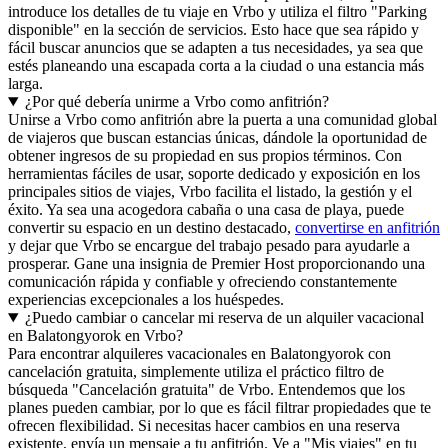
introduce los detalles de tu viaje en Vrbo y utiliza el filtro "Parking
disponible" en la sección de servicios. Esto hace que sea rápido y
fácil buscar anuncios que se adapten a tus necesidades, ya sea que
estés planeando una escapada corta a la ciudad o una estancia más
larga.
¿Por qué debería unirme a Vrbo como anfitrión?
Unirse a Vrbo como anfitrión abre la puerta a una comunidad global
de viajeros que buscan estancias únicas, dándole la oportunidad de
obtener ingresos de su propiedad en sus propios términos. Con
herramientas fáciles de usar, soporte dedicado y exposición en los
principales sitios de viajes, Vrbo facilita el listado, la gestión y el
éxito. Ya sea una acogedora cabaña o una casa de playa, puede
convertir su espacio en un destino destacado,
convertirse en anfitrión
y dejar que Vrbo se encargue del trabajo pesado para ayudarle a
prosperar. Gane una insignia de Premier Host proporcionando una
comunicación rápida y confiable y ofreciendo constantemente
experiencias excepcionales a los huéspedes.
¿Puedo cambiar o cancelar mi reserva de un alquiler vacacional
en Balatongyorok en Vrbo?
Para encontrar alquileres vacacionales en Balatongyorok con
cancelación gratuita, simplemente utiliza el práctico filtro de
búsqueda "Cancelación gratuita" de Vrbo. Entendemos que los
planes pueden cambiar, por lo que es fácil filtrar propiedades que te
ofrecen flexibilidad. Si necesitas hacer cambios en una reserva
existente, envía un mensaje a tu anfitrión. Ve a "Mis viajes" en tu