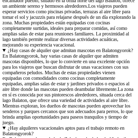
encantador pueblo, situado en la orilla norte del lago Balatón, ofrece
un ambiente sereno y hermosos alrededores.Los viajeros pueden
esperar servicios como piscinas privadas, terrazas al aire libre para
tomar el sol y jacuzzis para relajarse después de un día explorando la
zona. Muchas propiedades están equipadas con cocinas
completamente surtidas, ideales para preparar comidas, así como
amplias salas de estar para reuniones familiares. La proximidad al
lago también permite realizar diversas actividades acuáticas,
mejorando su experiencia vacacional.
¿Hay casas de alquiler que admitan mascotas en Balatongyorok?
En Balatongyorok, hay varias casas de alquiler que admiten
mascotas disponibles, lo que lo convierte en una excelente opción
para los viajeros que buscan disfrutar de unas vacaciones con sus
compañeros peludos. Muchas de estas propiedades vienen
equipadas con comodidades como cocinas completamente
equipadas, amplias salas de estar y jardines privados o espacios al
aire libre donde las mascotas pueden deambular libremente.La zona
en sí es conocida por sus pintorescos alrededores, situada cerca del
lago Balaton, que ofrece una variedad de actividades al aire libre.
Mientras exploran, los dueños de mascotas pueden aprovechar los
senderos y parques cercanos que son adecuados para perros, lo que
brinda amplias oportunidades para paseos tranquilos y tiempo de
juego.
¿Hay alquileres vacacionales aptos para el trabajo remoto en
Balatongyorok?