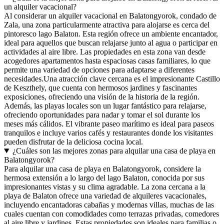
un alquiler vacacional?
Al considerar un alquiler vacacional en Balatongyorok, condado de
Zala, una zona particularmente atractiva para alojarse es cerca del
pintoresco lago Balaton. Esta región ofrece un ambiente encantador,
ideal para aquellos que buscan relajarse junto al agua o participar en
actividades al aire libre. Las propiedades en esta zona van desde
acogedores apartamentos hasta espaciosas casas familiares, lo que
permite una variedad de opciones para adaptarse a diferentes
necesidades.Una atracción clave cercana es el impresionante Castillo
de Keszthely, que cuenta con hermosos jardines y fascinantes
exposiciones, ofreciendo una visión de la historia de la región.
Además, las playas locales son un lugar fantástico para relajarse,
ofreciendo oportunidades para nadar y tomar el sol durante los
meses más cálidos. El vibrante paseo marítimo es ideal para paseos
tranquilos e incluye varios cafés y restaurantes donde los visitantes
pueden disfrutar de la deliciosa cocina local.
¿Cuáles son las mejores zonas para alquilar una casa de playa en
Balatongyorok?
Para alquilar una casa de playa en Balatongyorok, considere la
hermosa extensión a lo largo del lago Balaton, conocida por sus
impresionantes vistas y su clima agradable. La zona cercana a la
playa de Balaton ofrece una variedad de alquileres vacacionales,
incluyendo encantadoras cabañas y modernas villas, muchas de las
cuales cuentan con comodidades como terrazas privadas, comedores
al aire libre y jardines. Estas propiedades son ideales para familias o