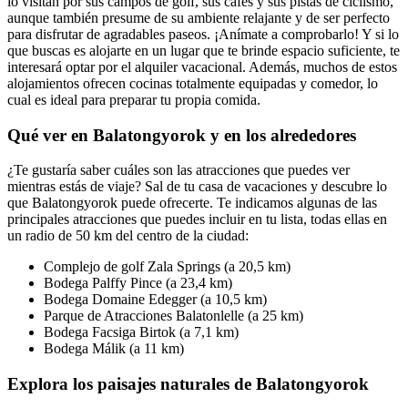
lo visitan por sus campos de golf, sus cafés y sus pistas de ciclismo,
aunque también presume de su ambiente relajante y de ser perfecto
para disfrutar de agradables paseos. ¡Anímate a comprobarlo! Y si lo
que buscas es alojarte en un lugar que te brinde espacio suficiente, te
interesará optar por el alquiler vacacional. Además, muchos de estos
alojamientos ofrecen cocinas totalmente equipadas y comedor, lo
cual es ideal para preparar tu propia comida.
Qué ver en Balatongyorok y en los alrededores
¿Te gustaría saber cuáles son las atracciones que puedes ver
mientras estás de viaje? Sal de tu casa de vacaciones y descubre lo
que Balatongyorok puede ofrecerte. Te indicamos algunas de las
principales atracciones que puedes incluir en tu lista, todas ellas en
un radio de 50 km del centro de la ciudad:
Complejo de golf Zala Springs (a 20,5 km)
Bodega Palffy Pince (a 23,4 km)
Bodega Domaine Edegger (a 10,5 km)
Parque de Atracciones Balatonlelle (a 25 km)
Bodega Facsiga Birtok (a 7,1 km)
Bodega Málik (a 11 km)
Explora los paisajes naturales de Balatongyorok