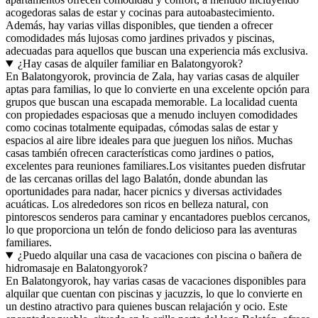
acogedoras salas de estar y cocinas para autoabastecimiento.
Además, hay varias villas disponibles, que tienden a ofrecer
comodidades más lujosas como jardines privados y piscinas,
adecuadas para aquellos que buscan una experiencia más exclusiva.
¿Hay casas de alquiler familiar en Balatongyorok?
En Balatongyorok, provincia de Zala, hay varias casas de alquiler
aptas para familias, lo que lo convierte en una excelente opción para
grupos que buscan una escapada memorable. La localidad cuenta
con propiedades espaciosas que a menudo incluyen comodidades
como cocinas totalmente equipadas, cómodas salas de estar y
espacios al aire libre ideales para que jueguen los niños. Muchas
casas también ofrecen características como jardines o patios,
excelentes para reuniones familiares.Los visitantes pueden disfrutar
de las cercanas orillas del lago Balatón, donde abundan las
oportunidades para nadar, hacer picnics y diversas actividades
acuáticas. Los alrededores son ricos en belleza natural, con
pintorescos senderos para caminar y encantadores pueblos cercanos,
lo que proporciona un telón de fondo delicioso para las aventuras
familiares.
¿Puedo alquilar una casa de vacaciones con piscina o bañera de
hidromasaje en Balatongyorok?
En Balatongyorok, hay varias casas de vacaciones disponibles para
alquilar que cuentan con piscinas y jacuzzis, lo que lo convierte en
un destino atractivo para quienes buscan relajación y ocio. Este