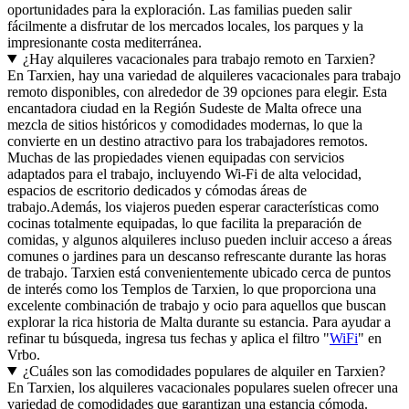
oportunidades para la exploración. Las familias pueden salir
fácilmente a disfrutar de los mercados locales, los parques y la
impresionante costa mediterránea.
¿Hay alquileres vacacionales para trabajo remoto en Tarxien?
En Tarxien, hay una variedad de alquileres vacacionales para trabajo
remoto disponibles, con alrededor de 39 opciones para elegir. Esta
encantadora ciudad en la Región Sudeste de Malta ofrece una
mezcla de sitios históricos y comodidades modernas, lo que la
convierte en un destino atractivo para los trabajadores remotos.
Muchas de las propiedades vienen equipadas con servicios
adaptados para el trabajo, incluyendo Wi-Fi de alta velocidad,
espacios de escritorio dedicados y cómodas áreas de
trabajo.Además, los viajeros pueden esperar características como
cocinas totalmente equipadas, lo que facilita la preparación de
comidas, y algunos alquileres incluso pueden incluir acceso a áreas
comunes o jardines para un descanso refrescante durante las horas
de trabajo. Tarxien está convenientemente ubicado cerca de puntos
de interés como los Templos de Tarxien, lo que proporciona una
excelente combinación de trabajo y ocio para aquellos que buscan
explorar la rica historia de Malta durante su estancia. Para ayudar a
refinar tu búsqueda, ingresa tus fechas y aplica el filtro "
WiFi
" en
Vrbo.
¿Cuáles son las comodidades populares de alquiler en Tarxien?
En Tarxien, los alquileres vacacionales populares suelen ofrecer una
variedad de comodidades que garantizan una estancia cómoda.