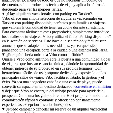
anticipadas. Lo mejor de todo es que no necesitas un código de
descuento, solo introduce tus fechas de viaje y aplica los filtros de
descuento para ver las mejores tarifas.
¿Hay alquileres vacacionales con parking en Tarxien?
Vrbo ofrece una amplia selección de alquileres vacacionales en
Tarxien con parking disponible, perfectos para familias o viajeros
que valoran la comodidad de tener un coche durante su estancia.
Para encontrar fácilmente estas propiedades, simplemente introduce
los detalles de tu viaje en Vrbo y utiliza el filtro "Parking disponible"
en la sección de servicios. Esto hace que sea rápido y fácil buscar
anuncios que se adapten a tus necesidades, ya sea que estés
planeando una escapada corta a la ciudad o una estancia más larga.
¿Por qué debería unirme a Vrbo como anfitrión?
Unirse a Vrbo como anfitrión abre la puerta a una comunidad global
de viajeros que buscan estancias únicas, dándole la oportunidad de
obtener ingresos de su propiedad en sus propios términos. Con
herramientas fáciles de usar, soporte dedicado y exposición en los
principales sitios de viajes, Vrbo facilita el listado, la gestión y el
éxito. Ya sea una acogedora cabaña o una casa de playa, puede
convertir su espacio en un destino destacado,
convertirse en anfitrión
y dejar que Vrbo se encargue del trabajo pesado para ayudarle a
prosperar. Gane una insignia de Premier Host proporcionando una
comunicación rápida y confiable y ofreciendo constantemente
experiencias excepcionales a los huéspedes.
¿Puedo cambiar o cancelar mi reserva de un alquiler vacacional