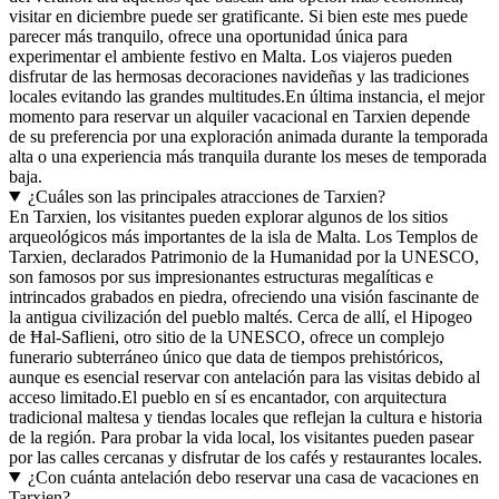
visitar en diciembre puede ser gratificante. Si bien este mes puede
parecer más tranquilo, ofrece una oportunidad única para
experimentar el ambiente festivo en Malta. Los viajeros pueden
disfrutar de las hermosas decoraciones navideñas y las tradiciones
locales evitando las grandes multitudes.En última instancia, el mejor
momento para reservar un alquiler vacacional en Tarxien depende
de su preferencia por una exploración animada durante la temporada
alta o una experiencia más tranquila durante los meses de temporada
baja.
¿Cuáles son las principales atracciones de Tarxien?
En Tarxien, los visitantes pueden explorar algunos de los sitios
arqueológicos más importantes de la isla de Malta. Los Templos de
Tarxien, declarados Patrimonio de la Humanidad por la UNESCO,
son famosos por sus impresionantes estructuras megalíticas e
intrincados grabados en piedra, ofreciendo una visión fascinante de
la antigua civilización del pueblo maltés. Cerca de allí, el Hipogeo
de Ħal-Saflieni, otro sitio de la UNESCO, ofrece un complejo
funerario subterráneo único que data de tiempos prehistóricos,
aunque es esencial reservar con antelación para las visitas debido al
acceso limitado.El pueblo en sí es encantador, con arquitectura
tradicional maltesa y tiendas locales que reflejan la cultura e historia
de la región. Para probar la vida local, los visitantes pueden pasear
por las calles cercanas y disfrutar de los cafés y restaurantes locales.
¿Con cuánta antelación debo reservar una casa de vacaciones en
Tarxien?