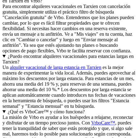
en Tarxien en Vrbo?
Para encontrar alquileres vacacionales en Tarxien con cancelación
gratuita, simplemente utiliza el práctico filtro de búsqueda
"Cancelación gratuita" de Vrbo. Entendemos que los planes pueden
cambiar, por lo que es fácil filtrar propiedades que te ofrecen
flexibilidad. Si necesitas hacer cambios en una reserva existente,
envía un mensaje a tu anfitrión. Ve a "Mis viajes" en tu cuenta, haz
clic en "Cambiar o cancelar" y luego en "Enviar mensaje al
anfitrión". Ya sea que estés ajustando tus planes o buscando
opciones de pago flexibles, Vrbo te facilita reservar con confianza.
¿Puedo encontrar alquileres vacacionales para estancias largas en
Tarxien?
Un
alquiler vacacional de larga estancia en Tarxien
es la mejor
manera de experimentar la vida local. Además, puedes aprovechar al
máximo los descuentos por larga estancia. Para estancias de un mes,
ahorra una media del 19 % y, para reservas de una semana, puedes
ahorrar una media del 10 %.* Los descuentos por larga estancia se
aplican automáticamente cuando introduces tus fechas de vacaciones
en la herramienta de búsqueda, o puedes usar los filtros "Estancia
semanal" y "Estancia mensual" en tu búsqueda.
¿Qué es VrboCare™ y cómo funciona?
La misión de Vrbo es ayudar a los huéspedes a relajarse, reconectar
y disfrutar de un tiempo precioso juntos. Con
VrboCare™
, puedes
tener la tranquilidad de saber que estás protegido y que, si algo sale
mal, haremos todo lo posible para solucionarlo según corresponda.