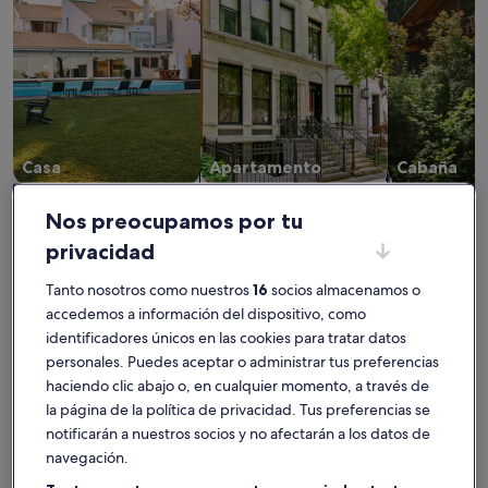
Casa
Apartamento
Cabaña
Encuentra el mejor lugar donde
Nos preocupamos por tu
alojarte - Campo de golf Santo
privacidad
Estêvão Golfe
Tanto nosotros como nuestros
16
socios almacenamos o
accedemos a información del dispositivo, como
identificadores únicos en las cookies para tratar datos
Más información sobre Casa rural en Ota, ideal para vacacion
Más infor
personales. Puedes aceptar o administrar tus preferencias
haciendo clic abajo o, en cualquier momento, a través de
la página de la política de privacidad. Tus preferencias se
notificarán a nuestros socios y no afectarán a los datos de
navegación.