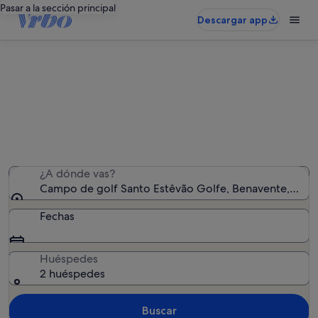
Pasar a la sección principal
Descargar app
Alquileres vacacionales cerca de
Campo de golf Santo Estêvão Golfe
Hemos encontrado 123 alquileres vacacionales:
introduce las fechas para ver la disponibilidad
¿A dónde vas?
Campo de golf Santo Estêvão Golfe, Benavente, Distr
Fechas
Huéspedes
2 huéspedes
Buscar