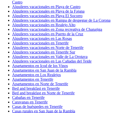
Castro
Alquileres vacacionales en Playa de Castro
Alquileres vacacionales en Playa de la Fajana
Alquileres vacacionales en Playa El Socorro
Alquileres vacacionales en Rampa de despegue de La Corona
Alquileres vacacionales en Realejo Alto
Alquileres vacacionales en Zona recreativa de Chanajiga
Alquileres vacacionales en Puerto de la Cruz
Alquileres vacacionales en Las Rosas
Alquileres vacacionales en Tenerife
Alquileres vacacionales en Norte de Tenerife
Alquileres vacacionales en Tenerife Sur
Alquileres vacacionales en Valle de La Orotava
Alquileres vacacionales en Las Cañadas del Teide
Apartamentos en Icod de los Vinos
Apartamentos en San Juan de la Rambla
Apartamentos en Los Realejos
Apartamentos en Tenerife
Apartamentos en Norte de Tenerife
Bed and breakfast en Tenerife
Bed and breakfast en Norte de Tenerife
Cabañas en Tenerife
Caravanas en Tenerife
Casas de huéspedes en Tenerife
Casas rurales en San Juan de la Rambla