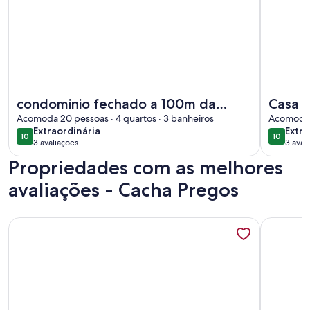
Mais informações sobre condominio fechado a 100m da pra
Mais info
condominio fechado a 100m da
Casa n
praia, em cacha prego
Acomoda 20 pessoas · 4 quartos · 3 banheiros
Acomoda 8
extraordinária
extra
Extraordinária
Extra
10
10
10 de 10
10 de 10
3 avaliações
3 aval
(3
Propriedades com as melhores
avaliações)
avaliações - Cacha Pregos
Mais informações sobre Vilage condomínio Araua
Mais info