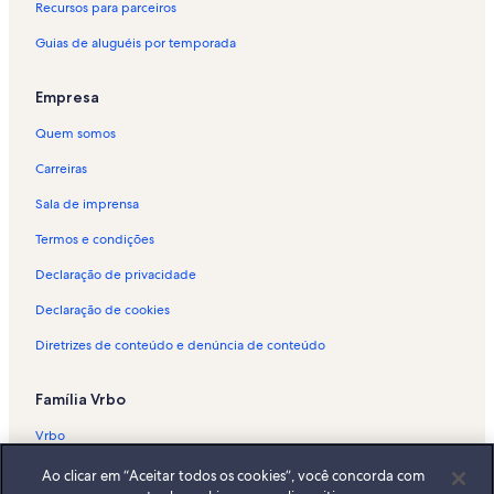
Recursos para parceiros
Aluguéis por temporada - Itaparica
Guias de aluguéis por temporada
Aluguéis por temporada - Igreja de Nossa Senhora da Piedade
Aluguéis por temporada - Gamboa
Empresa
Aluguéis por temporada - Praia de Guaibim
Quem somos
Aluguéis por temporada - Forte de São Diogo
Carreiras
Aluguéis por temporada - Forte de São Lourenço
Sala de imprensa
Aluguéis por temporada - Aratuba
Termos e condições
Aluguéis por temporada - Barra do Paraguaçu
Declaração de privacidade
Aluguéis por temporada - Vera Cruz
Declaração de cookies
Aluguéis por temporada - Salinas da Margarida
Diretrizes de conteúdo e denúncia de conteúdo
Aluguéis por temporada - Ponta da Cruz
Aluguéis por temporada - Jaguaripe
Família Vrbo
Aluguéis por temporada - Praia do Porto da Barra
Vrbo
Aluguéis por temporada - Armação do Tairu
Abritel.fr
Ao clicar em “Aceitar todos os cookies”, você concorda com
Aluguéis por temporada - Mar Grande