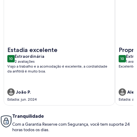
Mais informações sobre Vilage condomínio Araua
Mais info
Estadia excelente
Propri
extraordinária
extra
Extraordinária
Extra
10
10
10 de 10
10 de 10
2 avaliações
1 avali
(2
(1
Viajo a trabalho e a acomodação é excelente, a cordialidade
Excelente.
avaliações)
avali
da anfitriã é muito boa.
João P.
Alex
Estadia: jun. 2024
Estadia: ab
Tranquilidade
Com a Garantia Reserve com Segurança, você tem suporte 24
horas todos os dias.