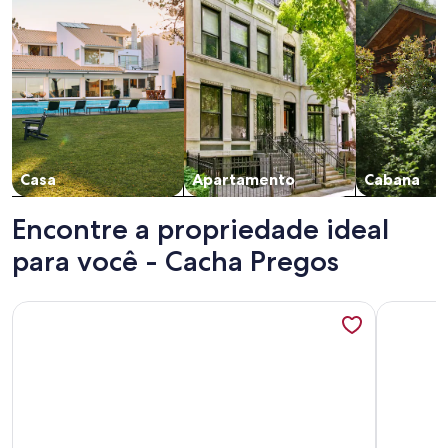
Casa
Apartamento
Cabana
Encontre a propriedade ideal
para você - Cacha Pregos
Mais informações sobre condominio fechado a 100m da pra
Mais info