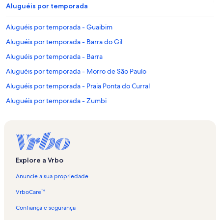
Aluguéis por temporada
Aluguéis por temporada - Guaibim
Aluguéis por temporada - Barra do Gil
Aluguéis por temporada - Barra
Aluguéis por temporada - Morro de São Paulo
Aluguéis por temporada - Praia Ponta do Curral
Aluguéis por temporada - Zumbi
Aluguéis por temporada - Salvador
Aluguéis por temporada - Fonte da Bica
Aluguéis por temporada - Ondina
Aluguéis por temporada - Praia do Farol da Barra
Explore a Vrbo
Aluguéis por temporada - Praia da Penha
Anuncie a sua propriedade
Aluguéis por temporada - Ilha de Itaparica
VrboCare™
Aluguéis por temporada - Praia Ponta do Garcez
Confiança e segurança
Aluguéis por temporada - Praia da Gamboa