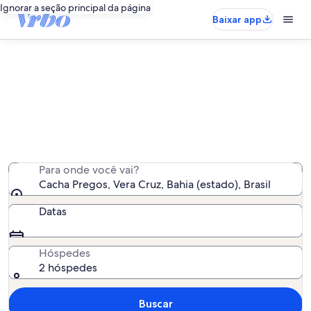
Ignorar a seção principal da página
Baixar app
Aluguel por temporada - Cacha
Pregos
Encontramos 51 aluguéis por temporada para você -
insira suas datas para ver a disponibilidade
Para onde você vai?
Cacha Pregos, Vera Cruz, Bahia (estado), Brasil
Datas
Hóspedes
2 hóspedes
Buscar