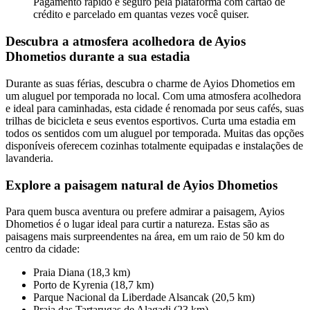
Pagamento rápido e seguro pela plataforma com cartão de
crédito e parcelado em quantas vezes você quiser.
Descubra a atmosfera acolhedora de Ayios
Dhometios durante a sua estadia
Durante as suas férias, descubra o charme de Ayios Dhometios em
um aluguel por temporada no local. Com uma atmosfera acolhedora
e ideal para caminhadas, esta cidade é renomada por seus cafés, suas
trilhas de bicicleta e seus eventos esportivos. Curta uma estadia em
todos os sentidos com um aluguel por temporada. Muitas das opções
disponíveis oferecem cozinhas totalmente equipadas e instalações de
lavanderia.
Explore a paisagem natural de Ayios Dhometios
Para quem busca aventura ou prefere admirar a paisagem, Ayios
Dhometios é o lugar ideal para curtir a natureza. Estas são as
paisagens mais surpreendentes na área, em um raio de 50 km do
centro da cidade:
Praia Diana (18,3 km)
Porto de Kyrenia (18,7 km)
Parque Nacional da Liberdade Alsancak (20,5 km)
Praia das Tartarugas de Alagadi (23 km)