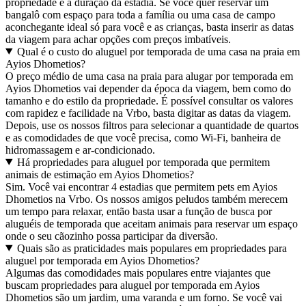
propriedade e a duração da estadia. Se você quer reservar um
bangalô com espaço para toda a família ou uma casa de campo
aconchegante ideal só para você e as crianças, basta inserir as datas
da viagem para achar opções com preços imbatíveis.
Qual é o custo do aluguel por temporada de uma casa na praia em
Ayios Dhometios?
O preço médio de uma casa na praia para alugar por temporada em
Ayios Dhometios vai depender da época da viagem, bem como do
tamanho e do estilo da propriedade. É possível consultar os valores
com rapidez e facilidade na Vrbo, basta digitar as datas da viagem.
Depois, use os nossos filtros para selecionar a quantidade de quartos
e as comodidades de que você precisa, como Wi-Fi, banheira de
hidromassagem e ar-condicionado.
Há propriedades para aluguel por temporada que permitem
animais de estimação em Ayios Dhometios?
Sim. Você vai encontrar 4 estadias que permitem pets em Ayios
Dhometios na Vrbo. Os nossos amigos peludos também merecem
um tempo para relaxar, então basta usar a função de busca por
aluguéis de temporada que aceitam animais para reservar um espaço
onde o seu cãozinho possa participar da diversão.
Quais são as praticidades mais populares em propriedades para
aluguel por temporada em Ayios Dhometios?
Algumas das comodidades mais populares entre viajantes que
buscam propriedades para aluguel por temporada em Ayios
Dhometios são um jardim, uma varanda e um forno. Se você vai