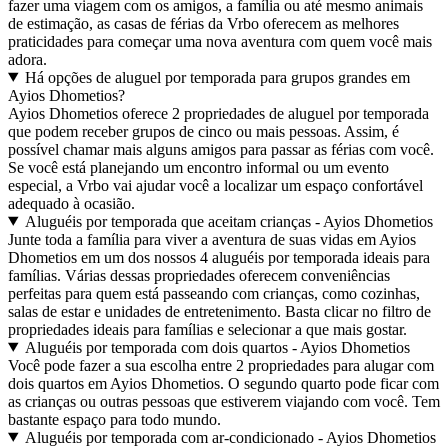
fazer uma viagem com os amigos, a família ou até mesmo animais
de estimação, as casas de férias da Vrbo oferecem as melhores
praticidades para começar uma nova aventura com quem você mais
adora.
Há opções de aluguel por temporada para grupos grandes em
Ayios Dhometios?
Ayios Dhometios oferece 2 propriedades de aluguel por temporada
que podem receber grupos de cinco ou mais pessoas. Assim, é
possível chamar mais alguns amigos para passar as férias com você.
Se você está planejando um encontro informal ou um evento
especial, a Vrbo vai ajudar você a localizar um espaço confortável
adequado à ocasião.
Aluguéis por temporada que aceitam crianças - Ayios Dhometios
Junte toda a família para viver a aventura de suas vidas em Ayios
Dhometios em um dos nossos 4 aluguéis por temporada ideais para
famílias. Várias dessas propriedades oferecem conveniências
perfeitas para quem está passeando com crianças, como cozinhas,
salas de estar e unidades de entretenimento. Basta clicar no filtro de
propriedades ideais para famílias e selecionar a que mais gostar.
Aluguéis por temporada com dois quartos - Ayios Dhometios
Você pode fazer a sua escolha entre 2 propriedades para alugar com
dois quartos em Ayios Dhometios. O segundo quarto pode ficar com
as crianças ou outras pessoas que estiverem viajando com você. Tem
bastante espaço para todo mundo.
Aluguéis por temporada com ar-condicionado - Ayios Dhometios