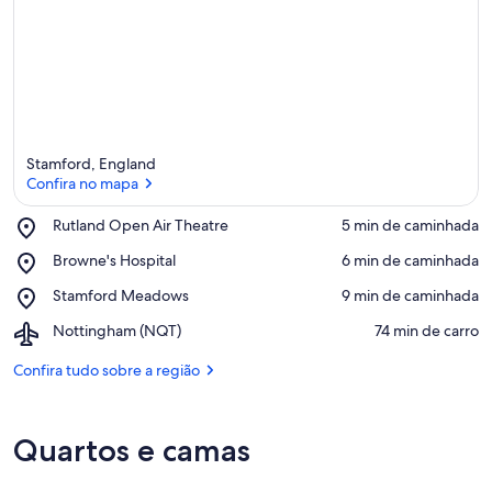
Stamford, England
Confira no mapa
Place,
Rutland Open Air Theatre
‪5 min de caminhada‬
Rutland
Confira no mapa
Place,
Browne's Hospital
‪6 min de caminhada‬
Open
Browne's
Air
Place,
Stamford Meadows
‪9 min de caminhada‬
Hospital
Theatre
Stamford
Airport,
Nottingham (NQT)
‪74 min de carro‬
Meadows
Nottingham
(NQT)
Confira tudo sobre a região
Quartos e camas