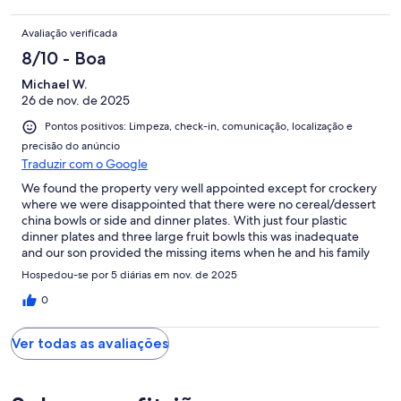
Avaliação verificada
8/10 - Boa
Michael W.
26 de nov. de 2025
Pontos positivos: Limpeza, check-in, comunicação, localização e
precisão do anúncio
Traduzir com o Google
We found the property very well appointed except for crockery
where we were disappointed that there were no cereal/dessert
china bowls or side and dinner plates. With just four plastic
dinner plates and three large fruit bowls this was inadequate
and our son provided the missing items when he and his family
arrived on Saturday.Also when we arrived we were surprised to
Hospedou-se por 5 diárias em nov. de 2025
note that the washing machine was full of what appeared to be
white linen bedding and the machine flashing to note the end
0
of the wash cycle. We switched off the machine which then
locked. However, we did not need to use the washing
Ver todas as avaliações
machine.Finally, we had a second door key cut as for some of
the time our son's family stayed with us they needed to return to
the property at a different time to us. We left the second key
attached to the key ring placed in the secure locked key