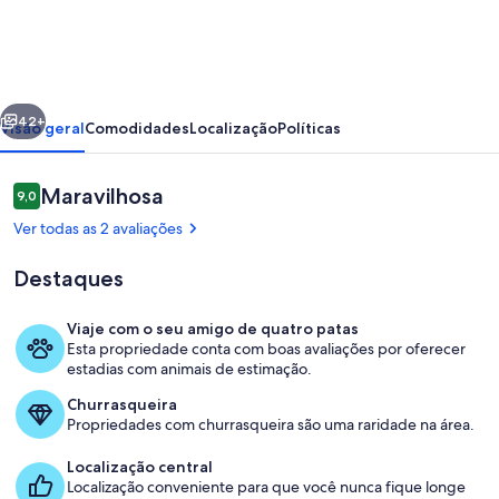
House
-
Stamford
erior
Próximo
42+
Visão geral
Comodidades
Localização
Políticas
Avaliações
Maravilhosa
9,0
9,0 de 10
Ver todas as 2 avaliações
Destaques
Viaje com o seu amigo de quatro patas
Esta propriedade conta com boas avaliações por oferecer
Opções para refeição ao ar livre
estadias com animais de estimação.
Churrasqueira
Propriedades com churrasqueira são uma raridade na área.
Localização central
Localização conveniente para que você nunca fique longe