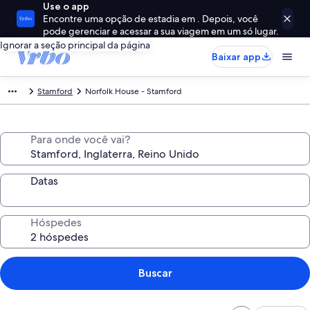
Use o app
Encontre uma opção de estadia em . Depois, você
pode gerenciar e acessar a sua viagem em um só lugar.
Ignorar a seção principal da página
Baixar app
Stamford
Norfolk House - Stamford
Para onde você vai?
Datas
Hóspedes
Buscar