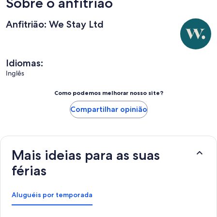
Sobre o anfitrião
compartment.Overall we would be happy to recommend the
property as a good and well appointed holiday home in a very
Anfitrião: We Stay Ltd
convenient location in StamfordGill & Michael Webb
Idiomas:
Inglês
Como podemos melhorar nosso site?
Compartilhar opinião
Mais ideias para as suas
férias
Aluguéis por temporada