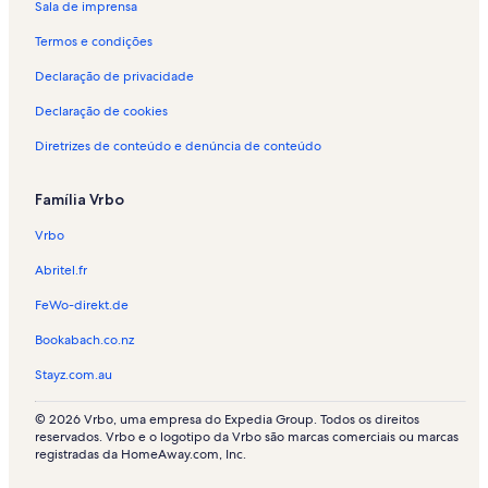
Sala de imprensa
g
u
Termos e condições
é
i
Declaração de privacidade
s
p
Declaração de cookies
o
Diretrizes de conteúdo e denúncia de conteúdo
r
t
e
Família Vrbo
m
p
Vrbo
o
r
Abritel.fr
a
d
FeWo-direkt.de
a
Bookabach.co.nz
-
O
Stayz.com.au
a
k
© 2026 Vrbo, uma empresa do Expedia Group. Todos os direitos
h
reservados. Vrbo e o logotipo da Vrbo são marcas comerciais ou marcas
a
registradas da HomeAway.com, Inc.
m