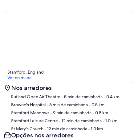
Visit with Confidence. Norfolk House is proudly accredited by
Visitor Ready, the trusted hospitality program backed by AA and
Visit England.
To help ensure a smooth and seamless stay, all guests are required
to complete a mandatory pre-arrival digital check-in form prior to
arrival. This form includes providing personal details such as your full
name, contact information, and date of birth, along with uploading
a valid ID and a selfie for verification purposes.
Stamford, England
Ver no mapa
Completing this in advance allows us to prepare for your arrival and
Nos arredores
helps avoid any delays at check-in. Please note that failure to
complete the form before arrival may result in delays in accessing
Mapa
Rutland Open Air Theatre
- 5 min de caminhada
- 0.4 km
the property.
Browne's Hospital
- 6 min de caminhada
- 0.5 km
Stamford Meadows
- 9 min de caminhada
- 0.8 km
Stamford Leisure Centre
- 12 min de caminhada
- 1.0 km
The garden is fully enclosed, but guests are still responsible for
St Mary's Church
- 12 min de caminhada
- 1.0 km
supervising their pets at all times.
Opções nos arredores