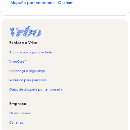
L
Aluguéis por temporada - Oakham
i
n
k
q
u
e
a
Explore a Vrbo
b
r
Anuncie a sua propriedade
e
e
VrboCare™
s
t
Confiança e segurança
a
Recursos para parceiros
p
á
Guias de aluguéis por temporada
g
i
n
Empresa
a
:
Quem somos
A
l
Carreiras
u