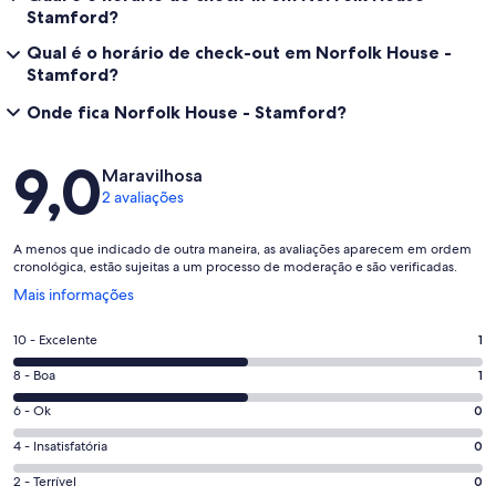
Stamford?
Qual é o horário de check-out em Norfolk House -
Stamford?
Onde fica Norfolk House - Stamford?
Avaliações
9,0
Maravilhosa
2 avaliações
A menos que indicado de outra maneira, as avaliações aparecem em ordem
cronológica, estão sujeitas a um processo de moderação e são verificadas.
Abre
Mais informações
em
uma
Nota
10 - Excelente
1
nova
10
janela
Nota
8 - Boa
1
-
8
Excelente.
Nota
6 - Ok
0
-
1
6
Boa.
Nota
4 - Insatisfatória
0
de
-
1
4
2
Ok.
Nota
2 - Terrível
0
de
-