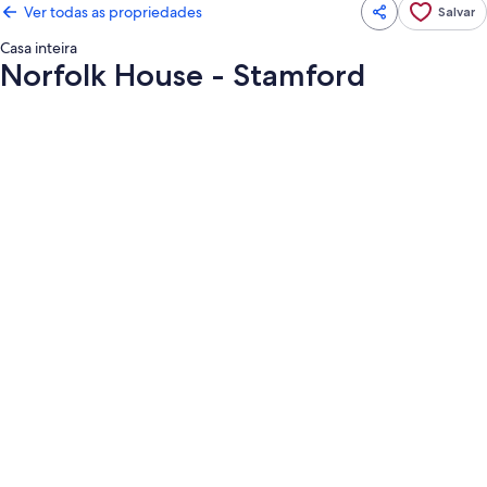
Ver todas as propriedades
Salvar
Casa inteira
Norfolk House - Stamford
Galeria
de
fotos
de
Norfolk