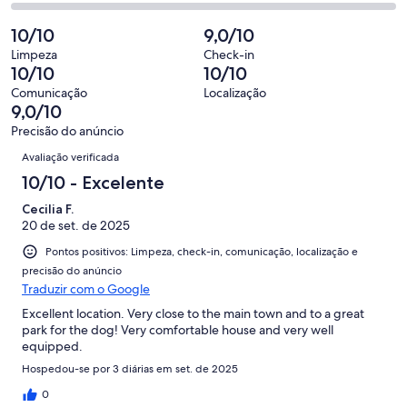
avaliações
0
2
2
Insatisfatória.
de
-
10/10
9,0/10
avaliações
0
2
Terrível.
de
Limpeza
Check-in
avaliações
0
10/10
10/10
2
de
avaliações
Comunicação
Localização
2
9,0/10
avaliações
Precisão do anúncio
Avaliações
Avaliação verificada
10/10 - Excelente
Cecilia F.
20 de set. de 2025
Pontos positivos: Limpeza, check-in, comunicação, localização e
precisão do anúncio
Traduzir com o Google
Excellent location. Very close to the main town and to a great
park for the dog! Very comfortable house and very well
equipped.
Hospedou-se por 3 diárias em set. de 2025
0