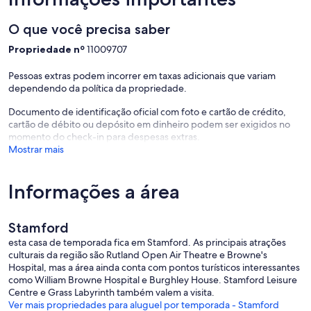
Wifi is available throughout the house making this a great base for
anyone needing to do a little work during their stay. The wired
O que você precisa saber
broadband available in the office is superfast.
Propriedade nº
11009707
Pessoas extras podem incorrer em taxas adicionais que variam
The courtyard garden has a bistro table and chairs for you enjoy
dependendo da política da propriedade.
alfresco dinners or drinks under the stars.
Documento de identificação oficial com foto e cartão de crédito,
cartão de débito ou depósito em dinheiro podem ser exigidos no
momento do check-in para despesas extras.
Just a 10 mins walk to train station and a 30 minute walk to Burghley
Mostrar mais
House.
Informações a área
Enhance your stay with our bespoke guest concierge service,
offering thoughtfully curated experiences from private dining and
Stamford
unique local adventures to beautiful flowers, celebratory balloons
and indulgent hampers. Please contact the We Stay team for more
esta casa de temporada fica em Stamford. As principais atrações
information.
culturais da região são Rutland Open Air Theatre e Browne's
Hospital, mas a área ainda conta com pontos turísticos interessantes
como William Browne Hospital e Burghley House. Stamford Leisure
Centre e Grass Labyrinth também valem a visita.
Other Things to Note:
Ver mais propriedades para aluguel por temporada - Stamford