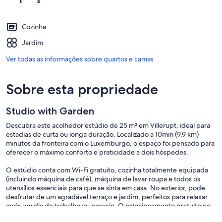
Cozinha
Jardim
Ver todas as informações sobre quartos e camas
Sobre esta propriedade
Studio with Garden
Descubra este acolhedor estúdio de 25 m² em Villerupt, ideal para
estadias de curta ou longa duração. Localizado a 10min (9,9 km)
minutos da fronteira com o Luxemburgo, o espaço foi pensado para
oferecer o máximo conforto e praticidade a dois hóspedes.
O estúdio conta com Wi-Fi gratuito, cozinha totalmente equipada
(incluindo máquina de café), máquina de lavar roupa e todos os
utensílios essenciais para que se sinta em casa. No exterior, pode
desfrutar de um agradável terraço e jardim, perfeitos para relaxar
após um dia de trabalho ou passeio. O estacionamento gratuito no
local garante ainda mais comodidade durante a sua estadia.