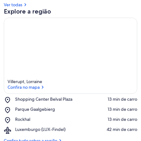
Ver todas
Explore a região
Villerupt, Lorraine
Confira no mapa
Place,
Shopping Center Belval Plaza
‪13 min de carro‬
Shopping
Confira no mapa
Place,
Parque Gaalgebierg
‪13 min de carro‬
Center
Parque
Belval
Place,
Rockhal
‪13 min de carro‬
Gaalgebierg
Plaza
Rockhal
Airport,
Luxemburgo (LUX-Findel)
‪42 min de carro‬
Luxemburgo
(LUX-
Confira tudo sobre a região