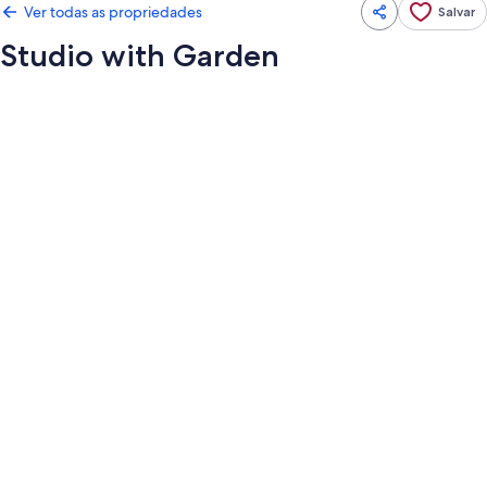
Ver todas as propriedades
Salvar
Studio with Garden
Galeria
de
fotos
de
Studio