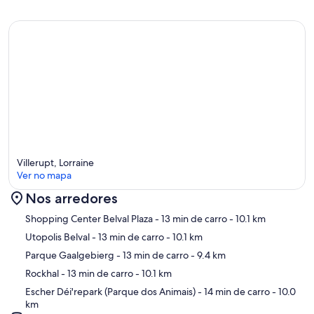
Villerupt, Lorraine
Ver no mapa
Nos arredores
Mapa
Shopping Center Belval Plaza
- 13 min de carro
- 10.1 km
Utopolis Belval
- 13 min de carro
- 10.1 km
Parque Gaalgebierg
- 13 min de carro
- 9.4 km
Rockhal
- 13 min de carro
- 10.1 km
Escher Déi'repark (Parque dos Animais)
- 14 min de carro
- 10.0
km