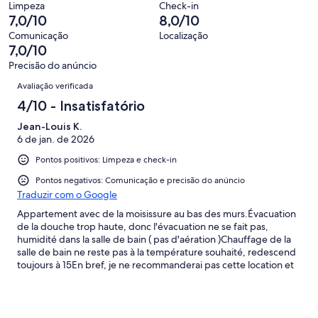
de
Limpeza
Check-in
avaliações
0
7,0/10
8,0/10
2
de
avaliações
Comunicação
Localização
2
7,0/10
avaliações
Precisão do anúncio
Avaliações
Avaliação verificada
4/10 - Insatisfatório
Jean-Louis K.
6 de jan. de 2026
Pontos positivos: Limpeza e check-in
Pontos negativos: Comunicação e precisão do anúncio
Traduzir com o Google
Appartement avec de la moisissure au bas des murs.Évacuation
de la douche trop haute, donc l'évacuation ne se fait pas,
humidité dans la salle de bain ( pas d'aération )Chauffage de la
salle de bain ne reste pas à la température souhaité, redescend
toujours à 15En bref, je ne recommanderai pas cette location et
je n'y reviendrai certainement pas