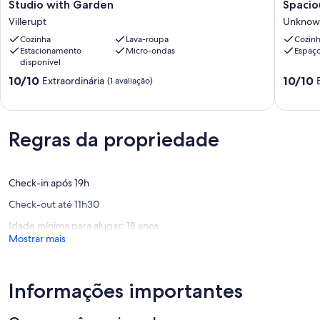
Studio
Spaciou
Studio with Garden
Spacio
with
apartme
Villerupt
Unknow
Garden
with
Cozinha
Lava-roupa
Cozin
Villerupt
characte
Estacionamento
Micro-ondas
Espaço
Unknow
disponível
10.0
10.0
10/10
10/10
Extraordinária
(1 avaliação)
de
de
10,
10,
Extraordinária,
Extraord
(1
(1
Regras da propriedade
avaliação)
avaliaçã
Check-in após 19h
Check-out até 11h30
Idade mínima para alugar: 18 anos
Mostrar mais
Informações importantes