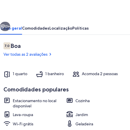
with
Garden
erior
Próximo
13+
Visão geral
Comodidades
Localização
Políticas
Avaliações
Boa
7,0
7,0 de 10
Ver todas as 2 avaliações
1 quarto
1 banheiro
Acomoda 2 pessoas
Comodidades populares
Quarto
Estacionamento no local
Cozinha
disponível
Lava-roupa
Jardim
Wi-Fi grátis
Geladeira