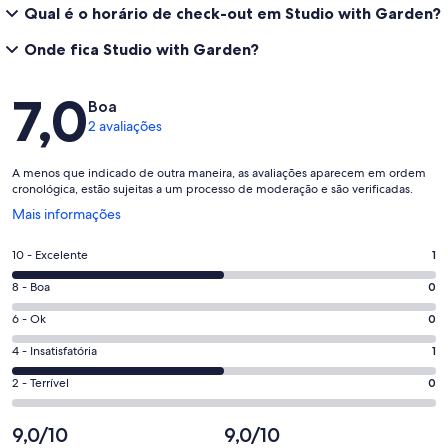
Qual é o horário de check-out em Studio with Garden?
Onde fica Studio with Garden?
Avaliações
7,0
Boa
2 avaliações
A menos que indicado de outra maneira, as avaliações aparecem em ordem
cronológica, estão sujeitas a um processo de moderação e são verificadas.
Abre
Mais informações
em
uma
Nota
10 - Excelente
1
nova
10
janela
Nota
8 - Boa
0
-
8
Excelente.
Nota
6 - Ok
0
-
1
6
Boa.
Nota
4 - Insatisfatória
1
de
-
0
4
2
Ok.
Nota
2 - Terrível
0
de
-
avaliações
0
2
2
Insatisfatória.
de
-
9,0/10
9,0/10
avaliações
1
2
Terrível.