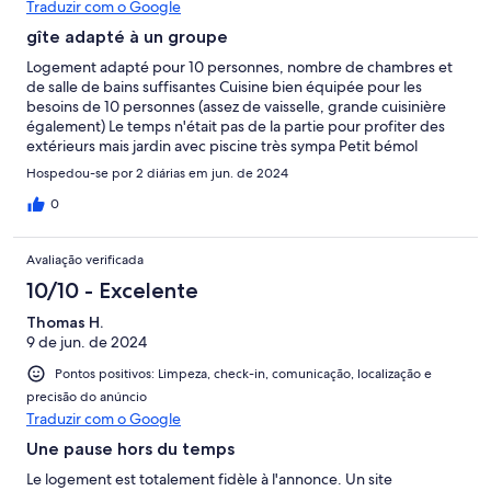
Traduzir com o Google
gîte adapté à un groupe
Logement adapté pour 10 personnes, nombre de chambres et
de salle de bains suffisantes Cuisine bien équipée pour les
besoins de 10 personnes (assez de vaisselle, grande cuisinière
également) Le temps n'était pas de la partie pour profiter des
extérieurs mais jardin avec piscine très sympa Petit bémol
concernant la propreté dans certains endroits de la maison, et la
Hospedou-se por 2 diárias em jun. de 2024
remontée d'odeur désagréables surtout à l'étage
0
Avaliação verificada
10/10 - Excelente
Thomas H.
9 de jun. de 2024
Pontos positivos: Limpeza, check-in, comunicação, localização e
precisão do anúncio
Traduzir com o Google
Une pause hors du temps
Le logement est totalement fidèle à l'annonce. Un site