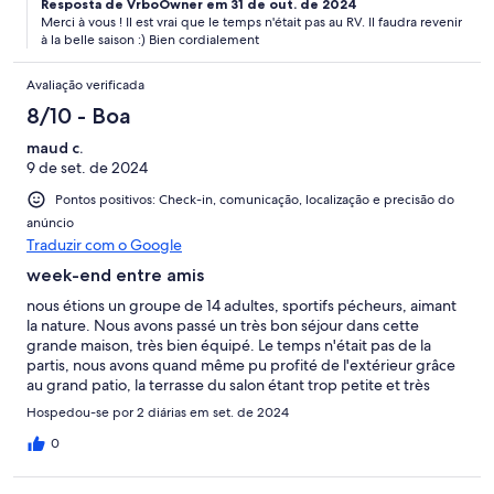
Resposta de VrboOwner em 31 de out. de 2024
Merci à vous ! Il est vrai que le temps n'était pas au RV. Il faudra revenir
à la belle saison :) Bien cordialement
Avaliação verificada
8/10 - Boa
maud c.
9 de set. de 2024
Pontos positivos: Check-in, comunicação, localização e precisão do
anúncio
Traduzir com o Google
week-end entre amis
nous étions un groupe de 14 adultes, sportifs pécheurs, aimant
la nature. Nous avons passé un très bon séjour dans cette
grande maison, très bien équipé. Le temps n'était pas de la
partis, nous avons quand même pu profité de l'extérieur grâce
au grand patio, la terrasse du salon étant trop petite et très
abimé. Dommage qu'il n'y avait pas de chemin de randonnées
Hospedou-se por 2 diárias em set. de 2024
autour de la maison, nous avons fait une promenade sur la route,
cadre très agréable et au calme. Néanmoins faire attention au
0
marche de la maison, vieillissante et la rembarde pas au norme.
trés bon séjour