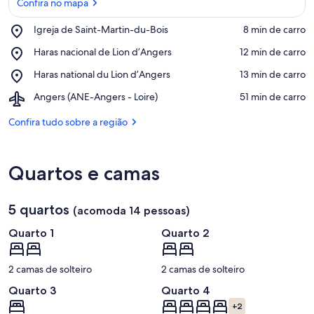
Confira no mapa
Place,
Igreja de Saint-Martin-du-Bois
‪8 min de carro‬
Igreja
Confira no mapa
Place,
Haras nacional de Lion d’Angers
‪12 min de carro‬
de
Haras
Saint-
Place,
Haras national du Lion d’Angers
‪13 min de carro‬
nacional
Martin-
Haras
de
du-
Airport,
Angers (ANE-Angers - Loire)
‪51 min de carro‬
national
Lion
Bois
Angers
du
d’Angers
(ANE-
Confira tudo sobre a região
Lion
Angers
d’Angers
-
Loire)
Quartos e camas
5 quartos
(acomoda 14 pessoas)
Quarto 1
Quarto 2
2 camas de solteiro
2 camas de solteiro
Quarto 3
Quarto 4
+2