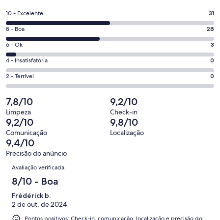
em
uma
Nota
10 - Excelente
31
nova
10
janela
Nota
8 - Boa
28
-
8
Excelente.
Nota
6 - Ok
3
-
31
6
Boa.
Nota
4 - Insatisfatória
0
de
-
28
4
62
Ok.
Nota
2 - Terrível
0
de
-
avaliações
3
2
62
Insatisfatória.
de
-
7,8/10
9,2/10
avaliações
0
62
Terrível.
de
Limpeza
Check-in
avaliações
0
9,2/10
9,8/10
62
de
avaliações
Comunicação
Localização
62
9,4/10
avaliações
Precisão do anúncio
Avaliações
Avaliação verificada
8/10 - Boa
Frédérick b.
2 de out. de 2024
Pontos positivos: Check-in, comunicação, localização e precisão do