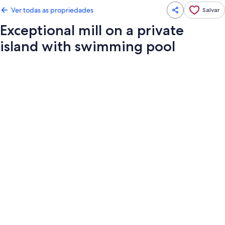
Ver todas as propriedades
Salvar
Exceptional mill on a private
island with swimming pool
Galeria
de
fotos
de