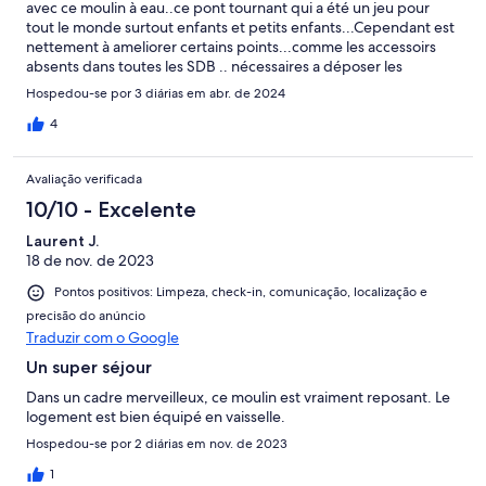
avec ce moulin à eau..ce pont tournant qui a été un jeu pour
tout le monde surtout enfants et petits enfants...Cependant est
nettement à ameliorer certains points...comme les accessoirs
absents dans toutes les SDB .. nécessaires a déposer les
produits de toilette ..Lit bébé cassé et de mauvaise qualité...qui
Hospedou-se por 3 diárias em abr. de 2024
a beaucoup ..vécu...évacuation des vasques extrêmement lente
avec remontée d'odeur d'égoût...Absence dans certaines
4
chambre de table de chevet..Le remplacement de certains lits
et matelas est à revoir.A l'extérieur le mobilier de jardin est très
Avaliação verificada
largement en nombre et de bonne qualité.. Nous n'avons pas
utilisé la piscine du fait du temps trop frais à cettte saison....Ces
10/10 - Excelente
informations ont été dites verbalement par moi mëme à
Laurent J.
Monsieur WIAR sur place, celui-ci prétextant ne rien savoir si les
18 de nov. de 2023
gens ne l'informe pas..C'est chose faite....
Pontos positivos: Limpeza, check-in, comunicação, localização e
precisão do anúncio
Traduzir com o Google
Un super séjour
Dans un cadre merveilleux, ce moulin est vraiment reposant. Le
logement est bien équipé en vaisselle.
Hospedou-se por 2 diárias em nov. de 2023
1