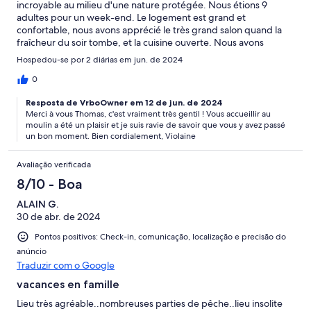
incroyable au milieu d'une nature protégée. Nous étions 9
adultes pour un week-end. Le logement est grand et
confortable, nous avons apprécié le très grand salon quand la
fraîcheur du soir tombe, et la cuisine ouverte. Nous avons
bénéficié d'une météo estivale qui nous a permis de profiter
Hospedou-se por 2 diárias em jun. de 2024
des différents espaces extérieurs, autour de la piscine, sur la
terrasse, sous le préau pour manger à côté du barbecue. L'accès
0
par le pont en bois ajoute de l'originalité au site. Bref une pause
Resposta de VrboOwner em 12 de jun. de 2024
d'un week-end où on oublie le temps et on se laisse bercer par
Merci à vous Thomas, c'est vraiment très gentil ! Vous accueillir au
le bruit mélodieux de la rivière. Merci à Violaine pour son
moulin a été un plaisir et je suis ravie de savoir que vous y avez passé
accueil, son énergie et son sourire, un contact facile, simple et
un bon moment. Bien cordialement, Violaine
efficace.
Avaliação verificada
8/10 - Boa
ALAIN G.
30 de abr. de 2024
Pontos positivos: Check-in, comunicação, localização e precisão do
anúncio
Traduzir com o Google
vacances en famille
Lieu très agréable..nombreuses parties de pêche..lieu insolite