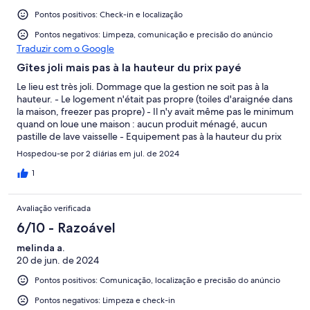
Pontos positivos: Check-in e localização
Pontos negativos: Limpeza, comunicação e precisão do anúncio
Traduzir com o Google
Gîtes joli mais pas à la hauteur du prix payé
Le lieu est très joli. Dommage que la gestion ne soit pas à la
hauteur. - Le logement n'était pas propre (toiles d'araignée dans
la maison, freezer pas propre) - Il n'y avait même pas le minimum
quand on loue une maison : aucun produit ménagé, aucun
pastille de lave vaisselle - Equipement pas à la hauteur du prix
payé, notamment le mobilier d'extérieur (vétuste) ... il fallait
Hospedou-se por 2 diárias em jul. de 2024
même venir avec ses propres torchons (je n'ai jamais vu ça) Un
élément pour illustrer la chose : à mon arrivée, je fais la
1
remarque qu'il n'y avait même pas une pastille de dépannage
pour le lave vaisselle. Le gérant me dit : "Mince, j'ai oublié d'en
Avaliação verificada
mettre dans votre logement. Dommage !"... il n'a pas poursuivi la
conversation et n'a même pas proposé de m'en apporter.
6/10 - Razoável
Dernier point : il a fallu 3 relances pour récupérer le chèque de
melinda a.
caution. Expérience très déceptive. Dommage car le cadre était
20 de jun. de 2024
joli.
Pontos positivos: Comunicação, localização e precisão do anúncio
Pontos negativos: Limpeza e check-in