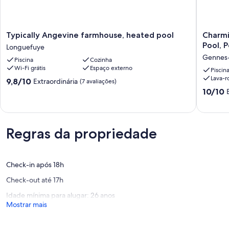
Swimming pool (swimming pool open in season)
Typically
Charmi
Typically Angevine farmhouse, heated pool
Charmi
Angevine
Country
Pool, 
Longuefuye
farmhouse,
Retreat:
Gennes
Piscina
Cozinha
heated
Sleeps
Wi-Fi grátis
Espaço externo
pool
11,
Piscin
Lava-r
Longuefuye
Indoor
9.8
9,8/10
Extraordinária
(7 avaliações)
Pool,
de
10.0
10/10
Pet-
10,
de
Friendly,
Extraordinária,
10,
Near
(7
Extraord
Château
avaliações)
(2
Regras da propriedade
Gontier
avaliaçõ
Gennes
Longuef
Check-in após 18h
Check-out até 17h
Idade mínima para alugar: 26 anos
Mostrar mais