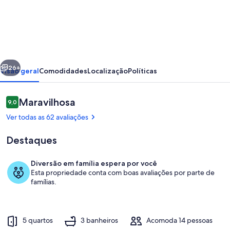
Exceptional
mill
on
a
erior
Próximo
private
26+
Visão geral
Comodidades
Localização
Políticas
island
with
Avaliações
Maravilhosa
9,0
9,0 de 10
swimming
Ver todas as 62 avaliações
pool
Destaques
Diversão em família espera por você
Esta propriedade conta com boas avaliações por parte de
Área da propriedade
famílias.
5 quartos
3 banheiros
Acomoda 14 pessoas