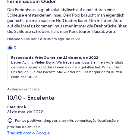
Ferienhaus am Oudon
Das Ferienhaus liegt absolut idyllisch auf einer, durch eine
Schleuse entstandenen Insel. Den Pool braucht man eigentlich
gar nicht, da man auch im Fluß baden kann. Um mit dem Auto
auf die Insel zu kommen, muss man immer die Drehbrücke über
die Schleuse schieben. Falls man Kanutouren flussabwärts
unternehmen will, kann man sich selber durchschleusen. Zum
Hospedou-se por 7 diárias em ago. de 2022
Bäcker nach Lion d'Angers kann man auch wunderschön durch
die Felder mit dem Fahrrad fahren. Das sind ca. 5.5km.
0
Resposta de VrboOwner em 22 de ago. de 2022
Lieber Achim, Vielen Dank! Wir freuen uns, dass Sie Ihren Aufenthalt
genossen haben und dass Ihnen das Haus gefallen hat. Wir würden
uns freuen, Sie das nächste Mal wieder bei uns begrüßen zu dürfen.
Herzliche Grüße
Avaliação verificada
10/10 - Excelente
maxime b.
31 de mar. de 2022
Pontos positivos: Limpeza, check-in, comunicação, localização e
precisão do anúncio
Traduzir com o Google