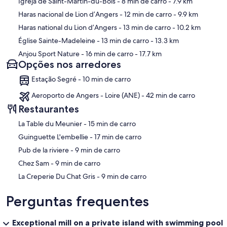
Igreja de Saint-Martin-du-Bois
- 8 min de carro
- 7.9 km
Haras nacional de Lion d’Angers
- 12 min de carro
- 9.9 km
Haras national du Lion d’Angers
- 13 min de carro
- 10.2 km
Église Sainte-Madeleine
- 13 min de carro
- 13.3 km
Anjou Sport Nature
- 16 min de carro
- 17.7 km
Opções nos arredores
Estação Segré - 10 min de carro
Aeroporto de Angers - Loire (ANE) - 42 min de carro
Restaurantes
‪La Table du Meunier - ‬15 min de carro
‪Guinguette L'embellie - ‬17 min de carro
‪Pub de la riviere - ‬9 min de carro
‪Chez Sam - ‬9 min de carro
‪La Creperie Du Chat Gris - ‬9 min de carro
Perguntas frequentes
Exceptional mill on a private island with swimming pool