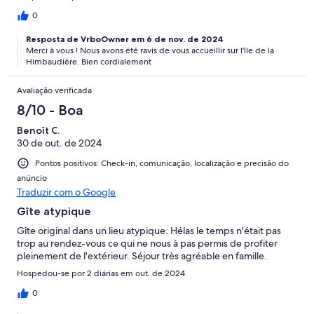
0
Resposta de VrboOwner em 6 de nov. de 2024
Merci à vous ! Nous avons été ravis de vous accueillir sur l'île de la
Himbaudière. Bien cordialement
Avaliação verificada
8/10 - Boa
Benoît C.
30 de out. de 2024
Pontos positivos: Check-in, comunicação, localização e precisão do
anúncio
Traduzir com o Google
Gîte atypique
Gîte original dans un lieu atypique. Hélas le temps n'était pas
trop au rendez-vous ce qui ne nous à pas permis de profiter
pleinement de l'extérieur. Séjour très agréable en famille.
Hospedou-se por 2 diárias em out. de 2024
0