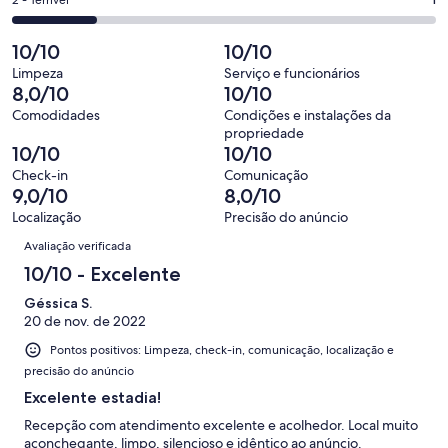
Ok.
Nota
de
-
avaliações
0
2
5
Insatisfatória.
de
-
10/10
10/10
avaliações
0
5
Terrível.
de
Limpeza
Serviço e funcionários
avaliações
1
8,0/10
10/10
5
de
avaliações
Comodidades
Condições e instalações da
5
propriedade
avaliações
10/10
10/10
Check-in
Comunicação
9,0/10
8,0/10
Localização
Precisão do anúncio
Avaliações
Avaliação verificada
10/10 - Excelente
Géssica S.
20 de nov. de 2022
Pontos positivos: Limpeza, check-in, comunicação, localização e
precisão do anúncio
Excelente estadia!
Recepção com atendimento excelente e acolhedor. Local muito
aconchegante, limpo, silencioso e idêntico ao anúncio.