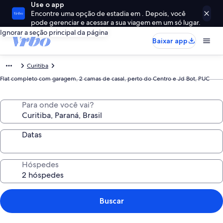
Use o app
Encontre uma opção de estadia em . Depois, você
pode gerenciar e acessar a sua viagem em um só lugar.
Ignorar a seção principal da página
Baixar app
Curitiba
Flat completo com garagem, 2 camas de casal, perto do Centro e Jd Bot, PUC
Para onde você vai?
Datas
Hóspedes
Buscar