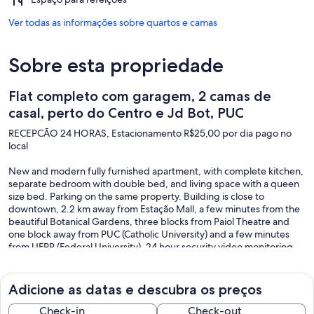
Ver todas as informações sobre quartos e camas
Sobre esta propriedade
Flat completo com garagem, 2 camas de
casal, perto do Centro e Jd Bot, PUC
RECEPCÃO 24 HORAS, Estacionamento R$25,00 por dia pago no
local
New and modern fully furnished apartment, with complete kitchen,
separate bedroom with double bed, and living space with a queen
size bed. Parking on the same property. Building is close to
downtown, 2.2 km away from Estação Mall, a few minutes from the
beautiful Botanical Gardens, three blocks from Paiol Theatre and
one block away from PUC (Catholic University) and a few minutes
from UFPR (Federal University). 24 hour security video monitoring,
electronic keys for entry and remote control garage. Perfect for
business, students, or families.
Adicione as datas e descubra os preços
450m from Paiol Theatre (stop for the Tourist Bus Line that stops at
all the touristic spots in Curitiba)
Check-in
Check-out