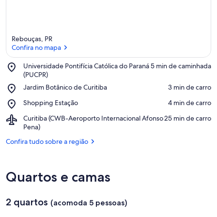
Rebouças, PR
Confira no mapa
Place,
Universidade Pontifícia Católica do Paraná
‪5 min de caminhada‬
Universidade
(PUCPR)
Confira no mapa
Pontifícia
Place,
Jardim Botânico de Curitiba
‪3 min de carro‬
Católica
Jardim
do
Place,
Shopping Estação
‪4 min de carro‬
Botânico
Paraná
Shopping
de
(PUCPR)
Airport,
Curitiba (CWB-Aeroporto Internacional Afonso
‪25 min de carro‬
Estação
Curitiba
Curitiba
Pena)
(CWB-
Confira tudo sobre a região
Aeroporto
Internacional
Afonso
Pena)
Quartos e camas
2 quartos
(acomoda 5 pessoas)