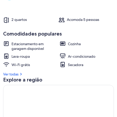
PUC
2 quartos
Acomoda 5 pessoas
Comodidades populares
Estacionamento em
Cozinha
garagem disponível
Lava-roupa
Ar-condicionado
Wi-Fi grátis
Secadora
Ver todas
Explore a região