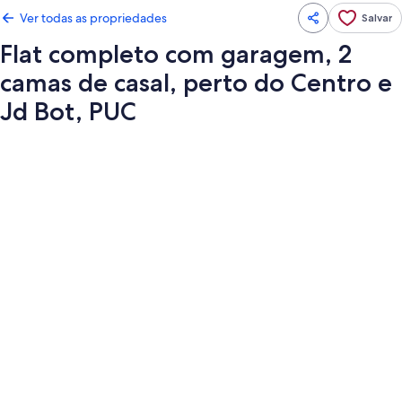
Ver todas as propriedades
Salvar
Flat completo com garagem, 2
camas de casal, perto do Centro e
Jd Bot, PUC
Galeria
de
fotos