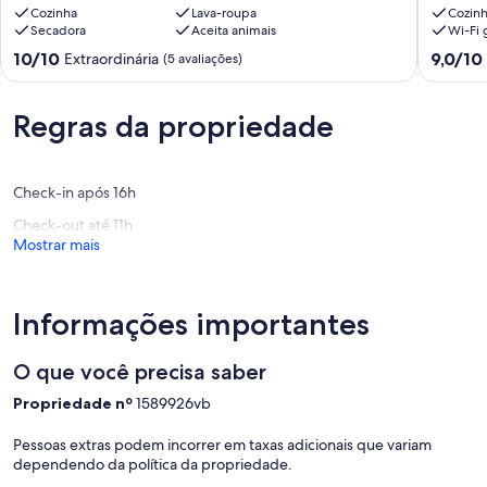
garagem,
Cozinha
Lava-roupa
garage
Cozin
Secadora
Aceita animais
Wi-Fi g
Jd.
Jd.
Botânico,
Botânico
10.0
9.0
10/10
9,0/10
Extraordinária
(5 avaliações)
PUC,
PUC,
de
de
Centro
Centro
10,
10,
Rebouças
Rebouç
Extraordinária,
Maravilh
Regras da propriedade
(5
(2
avaliações)
avaliaçõ
Check-in após 16h
Check-out até 11h
Mostrar mais
Informações importantes
O que você precisa saber
Propriedade nº
1589926vb
Pessoas extras podem incorrer em taxas adicionais que variam
dependendo da política da propriedade.