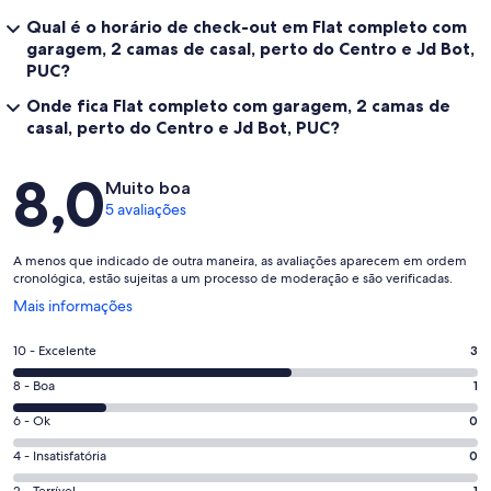
Qual é o horário de check-out em Flat completo com
garagem, 2 camas de casal, perto do Centro e Jd Bot,
PUC?
Onde fica Flat completo com garagem, 2 camas de
casal, perto do Centro e Jd Bot, PUC?
Avaliações
8,0
Muito boa
5 avaliações
A menos que indicado de outra maneira, as avaliações aparecem em ordem
cronológica, estão sujeitas a um processo de moderação e são verificadas.
Abre
Mais informações
em
uma
Nota
10 - Excelente
3
nova
10
janela
Nota
8 - Boa
1
-
8
Excelente.
Nota
6 - Ok
0
-
3
6
Boa.
Nota
4 - Insatisfatória
0
de
-
1
4
5
2 - Terrível
1