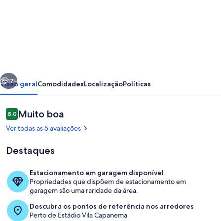
de
Flat
completo
com
garagem,
erior
Próximo
2
17+
Visão geral
Comodidades
Localização
Políticas
camas
de
Avaliações
Muito boa
8,0
8,0 de 10
casal,
Ver todas as 5 avaliações
perto
Destaques
do
Centro
Estacionamento em garagem disponível
e
Propriedades que dispõem de estacionamento em
Quarto
garagem são uma raridade da área.
Jd
Descubra os pontos de referência nos arredores
Bot,
Perto de Estádio Vila Capanema