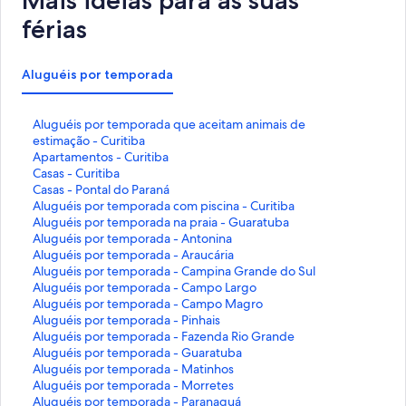
Mais ideias para as suas
férias
Aluguéis por temporada
L
Aluguéis por temporada que aceitam animais de
i
estimação - Curitiba
n
L
Apartamentos - Curitiba
k
i
L
Casas - Curitiba
q
n
i
L
Casas - Pontal do Paraná
u
k
n
i
L
Aluguéis por temporada com piscina - Curitiba
e
q
k
n
i
L
Aluguéis por temporada na praia - Guaratuba
a
u
q
k
n
i
L
Aluguéis por temporada - Antonina
b
e
u
q
k
n
i
L
Aluguéis por temporada - Araucária
r
a
e
u
q
k
n
i
L
Aluguéis por temporada - Campina Grande do Sul
e
b
a
e
u
q
k
n
i
L
Aluguéis por temporada - Campo Largo
e
r
b
a
e
u
q
k
n
i
L
Aluguéis por temporada - Campo Magro
s
e
r
b
a
e
u
q
k
n
i
L
Aluguéis por temporada - Pinhais
t
e
e
r
b
a
e
u
q
k
n
i
L
Aluguéis por temporada - Fazenda Rio Grande
a
s
e
e
r
b
a
e
u
q
k
n
i
L
Aluguéis por temporada - Guaratuba
p
t
s
e
e
r
b
a
e
u
q
k
n
i
L
Aluguéis por temporada - Matinhos
á
a
t
s
e
e
r
b
a
e
u
q
k
n
i
L
Aluguéis por temporada - Morretes
g
p
a
t
s
e
e
r
b
a
e
u
q
k
n
i
L
Aluguéis por temporada - Paranaguá