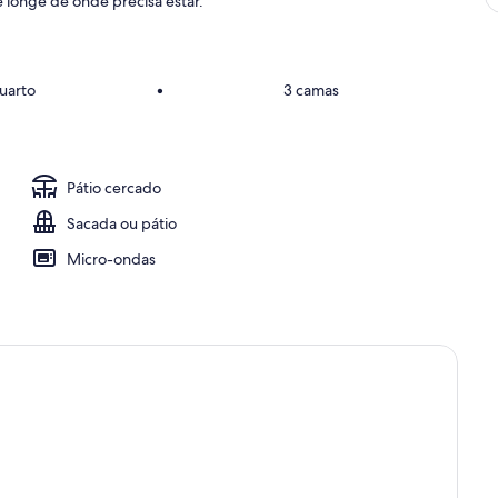
 longe de onde precisa estar.
quarto
•
3 camas
Pátio cercado
Sacada ou pátio
Micro-ondas