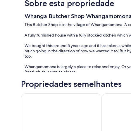
Sobre esta propriedade
Whanga Butcher Shop Whangamomon
This Butcher Shop is in the village of Whangamomona. A co
A fully furnished house with a fully stocked kitchen which wi
We bought this around 5 years ago and it has taken a while t
much going in the direction of how we wanted it to! But by
too.
Whangamomona is largely a place to relax and enjoy. Or 
Road which is sure to please.
Propriedades semelhantes
There are many points of history around this area with a lo
door.
Whanga Bridge House on the Forgotten World Hi
1900's Villa 
We have a library of books for you to enjoy reading and 
bookshelf for a fun night in.
Please note the cost for 1 person is $100 per night.
Extras: Cleaning (included); Linen (included);