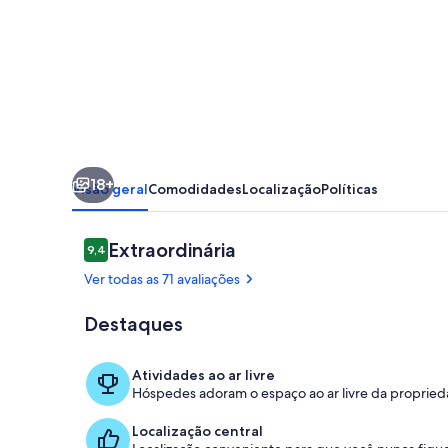
Shop
Whangamomona
18+
Visão geral
Comodidades
Localização
Políticas
Avaliações
Extraordinária
9,4
9,4 de 10
Ver todas as 71 avaliações
Destaques
Detalhe da f
Atividades ao ar livre
Hóspedes adoram o espaço ao ar livre da propried
Localização central