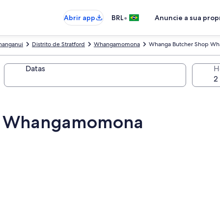
•
Abrir app
BRL
Anuncie a sua pro
anganui
Distrito de Stratford
Whangamomona
Whanga Butcher Shop W
Datas
H
p Whangamomona