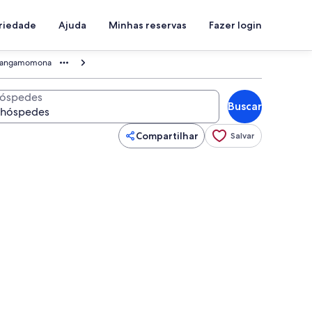
priedade
Ajuda
Minhas reservas
Fazer login
hangamomona
óspedes
Buscar
Compartilhar
Salvar