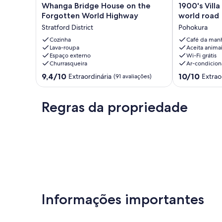
Whanga
1900's
Whanga Bridge House on the
1900's Vill
Bridge
Villa
Forgotten World Highway
world road
House
on
Stratford District
Pohokura
on
the
the
Cozinha
forgotten
Café da manh
Lava-roupa
Aceita anima
Forgotten
world
Espaço externo
Wi-Fi grátis
World
road
Churrasqueira
Ar-condicio
Highway
Pohokura
9.4
10.0
Stratford
9,4/10
10/10
Extraordinária
Extrao
(91 avaliações)
de
de
District
10,
10,
Extraordinária,
Extraordinária
Regras da propriedade
(91
(54
avaliações)
avaliações)
Informações importantes