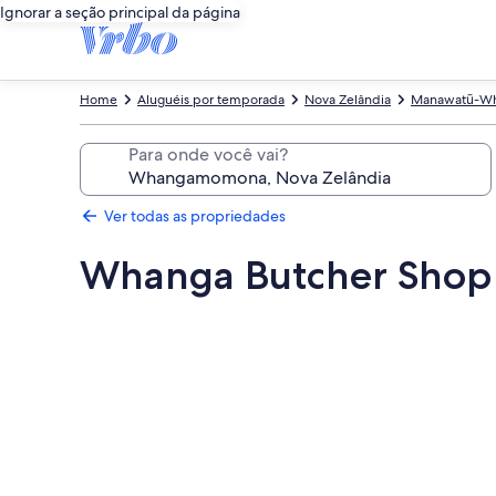
Ignorar a seção principal da página
Home
Aluguéis por temporada
Nova Zelândia
Manawatū-Wh
Para onde você vai?
Ver todas as propriedades
Whanga Butcher Sho
Galeria
de
fotos
de
Whanga
Butcher