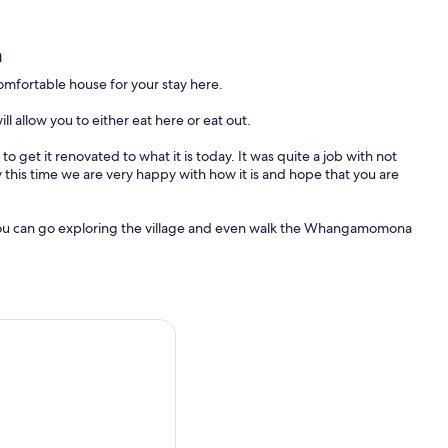
a
mfortable house for your stay here.
ll allow you to either eat here or eat out.
o get it renovated to what it is today. It was quite a job with not
 this time we are very happy with how it is and hope that you are
you can go exploring the village and even walk the Whangamomona
t of wonderful pictures to view in the McCluggage Store, right next
ghway
on the forgotten world road
a good few magazines to get through. Games are stacked on the