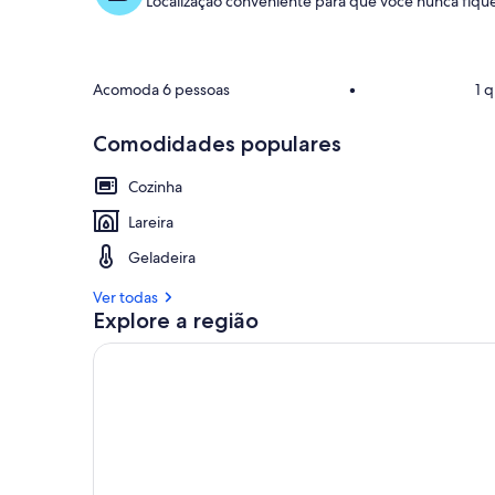
Localização conveniente para que você nunca fique
Acomoda 6 pessoas
•
1 
Comodidades populares
Cozinha
Lareira
Geladeira
Ver todas
Explore a região