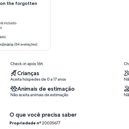
a on the forgotten
ã incluído
is
nado
rdinária
(54 avaliações)
,
Check-in após 16h
Ch
Crianças
Aceita hóspedes de 0 a 17 anos
Nã
Animais de estimação
Não aceita animais de estimação
Nã
O que você precisa saber
Propriedade nº
20035677