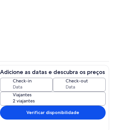
priedade
Parte interna
Adicione as datas e descubra os preços
a
Quarto
Check-in
Check-out
Viajantes
Verificar disponibilidade