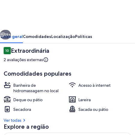
Coastline!
erior
Próximo
19+
Visão geral
Comodidades
Localização
Políticas
Avaliações
Extraordinária
10
10 de 10
2 avaliações externas
Comodidades populares
Banheira de
Acesso à internet
hidromassagem no local
Deque ou pátio
Opções para refeição ao ar livre
Lareira
Secadora
Sacada ou pátio
Ver todas
Explore a região