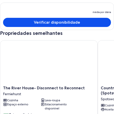
média por diária
O
p
Verificar disponibilidade
é
d
Propriedades semelhantes
m
p
The River House- Disconnect to Reconnect
Country 
d
The
Country
The River House- Disconnect to Reconnect
Countr
River
Cottage
(Spot
Ferniehurst
House-
Delight
Spotsw
Cozinha
Lava-roupa
Disconnect
in
Espaço externo
Estacionamento
to
the
Cozin
disponível
Aceita
Reconnect
Hurunui