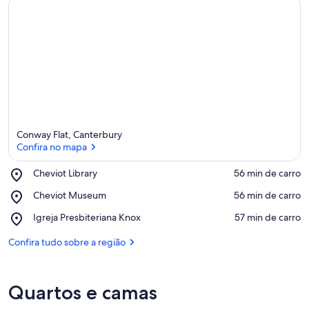
Conway Flat, Canterbury
Confira no mapa
Place,
Cheviot Library
‪56 min de carro‬
Cheviot
Confira no mapa
Place,
Cheviot Museum
‪56 min de carro‬
Library
Cheviot
Place,
Igreja Presbiteriana Knox
‪57 min de carro‬
Museum
Igreja
Presbiteriana
Confira tudo sobre a região
Knox
Quartos e camas