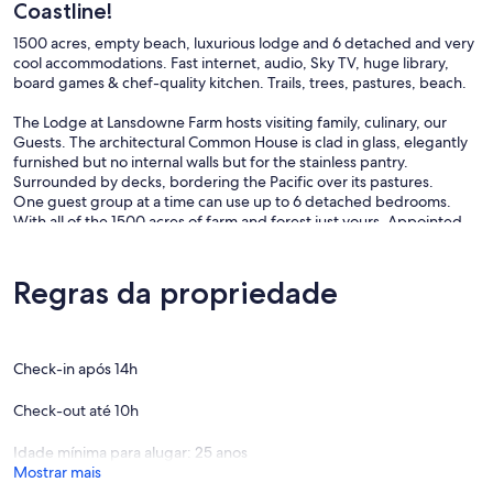
Coastline!
1500 acres, empty beach, luxurious lodge and 6 detached and very
cool accommodations. Fast internet, audio, Sky TV, huge library,
board games & chef-quality kitchen. Trails, trees, pastures, beach.
The Lodge at Lansdowne Farm hosts visiting family, culinary, our
Guests. The architectural Common House is clad in glass, elegantly
furnished but no internal walls but for the stainless pantry.
Surrounded by decks, bordering the Pacific over its pastures.
One guest group at a time can use up to 6 detached bedrooms.
With all of the 1500 acres of farm and forest just yours. Appointed
like an elegant hotel, this place is super private, with as much fast
connection as our Guests may require.
Regras da propriedade
Check-in após 14h
Check-out até 10h
Idade mínima para alugar: 25 anos
Mostrar mais