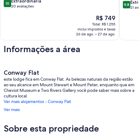
10.0
Ferniehurst
Extraordinária
(Spotsw
9.8
Extr
10
9,8
de
20 avaliações
Spotsw
de
21 av
10,
10,
O
R$ 749
Extraordinária,
Extraord
preço
20
21
Total: R$ 1.255
é
avaliações
inclui impostos e taxas
avaliaçõ
de
26 de ago. – 27 de ago.
R$ 749
Informações a área
Conway Flat
este lodge fica em Conway Flat. As belezas naturais da região estão
ao seu alcance em Mount Stewart e Mount Peter, enquanto que em
Cheviot Museum e Two Rivers Gallery você pode saber mais sobre a
cultura local.
Ver mais alojamentos - Conway Flat
Ver mais
Sobre esta propriedade