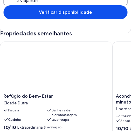
Verificar disponibilidade
Propriedades semelhantes
Refúgio do Bem- Estar
Aconcheg
Refúgio
Aconch
Refúgio do Bem- Estar
Aconch
do
lar
minutos
Cidade Dutra
Bem-
doce
Liberda
Piscina
Banheira de
Estar
lar
hidromassagem
Cidade
Aclimaç
Cozin
Cozinha
Lava-roupa
Secad
Dutra
-
10.0
10/10
5
Extraordinária
(1 avaliação)
10.0
10/10