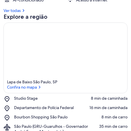
Ar-condicionado
Acesso à internet
Ver todas
Explore a região
Lapa de Baixo São Paulo, SP
Confira no mapa
Place,
Studio Stage
‪8 min de caminhada‬
Studio
Confira no mapa
Place,
Departamento de Polícia Federal
‪16 min de caminhada‬
Stage
Departamento
Place,
Bourbon Shopping São Paulo
‪8 min de carro‬
de
Bourbon
Polícia
Airport,
São Paulo (GRU-Guarulhos - Governador
‪35 min de carro‬
Shopping
Federal