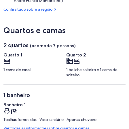
São
André Franco Montoro Int.)
São
Paulo
Paulo
Confira tudo sobre a região
(GRU-
Guarulhos
-
Governador
Quartos e camas
André
Franco
Montoro
2 quartos
(acomoda 7 pessoas)
Int.)
Quarto 1
Quarto 2
1 cama de casal
1 beliche solteiro e 1 cama de
solteiro
1 banheiro
Banheiro 1
Toalhas fornecidas · Vaso sanitário · Apenas chuveiro
Ver todas as informações sobre quartos e camas