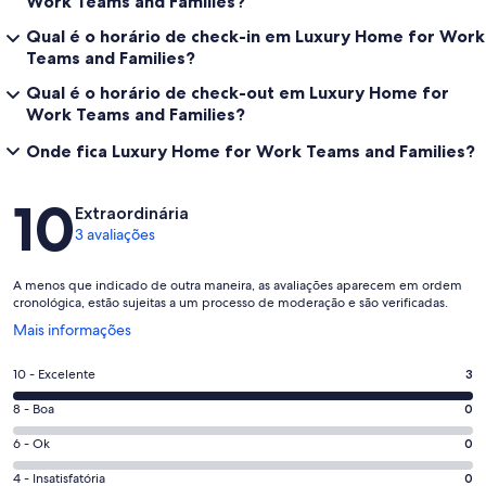
Work Teams and Families?
Qual é o horário de check-in em Luxury Home for Work
Teams and Families?
Qual é o horário de check-out em Luxury Home for
Work Teams and Families?
Onde fica Luxury Home for Work Teams and Families?
Avaliações
10
Extraordinária
3 avaliações
A menos que indicado de outra maneira, as avaliações aparecem em ordem
cronológica, estão sujeitas a um processo de moderação e são verificadas.
Abre
Mais informações
em
uma
Nota
10 - Excelente
3
nova
10
janela
Nota
8 - Boa
0
-
8
Excelente.
Nota
6 - Ok
0
-
3
6
Boa.
Nota
4 - Insatisfatória
0