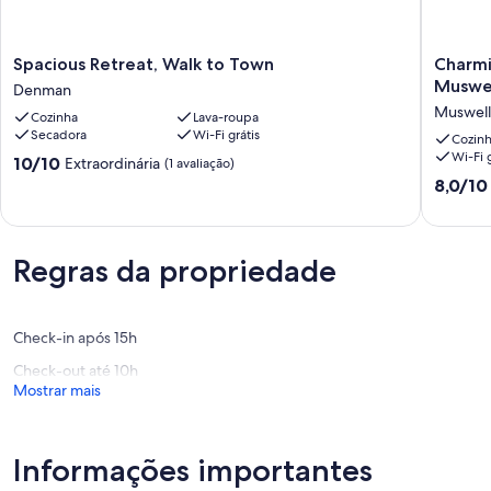
PID-STRA-71994
Spacious
Charmi
Spacious Retreat, Walk to Town
Charmi
Retreat,
3BDR
Muswe
Denman
Walk
central
Muswell
Cozinha
Lava-roupa
to
located
Secadora
Wi-Fi grátis
Town
cottage
Cozin
Wi-Fi g
Denman
Muswell
10.0
10/10
Extraordinária
(1 avaliação)
Muswell
de
8.0
8,0/10
10,
de
Extraordinária,
10,
(1
Muito
avaliação)
Regras da propriedade
boa,
(1
avaliaçã
Check-in após 15h
Check-out até 10h
Mostrar mais
Informações importantes