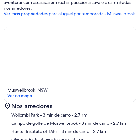
aventurar com escalada em rocha, passeios a cavalo e caminhadas
nos arredores.
Ver mais propriedades para aluguel por temporada - Muswellbrook
Muswellbrook, NSW
Ver no mapa
Nos arredores
Mapa
Wollombi Park
- 3 min de carro
- 2.7 km
Campo de golfe de Muswellbrook
- 3 min de carro
- 2.7 km
Hunter Institute of TAFE
- 3 min de carro
- 2.7 km
Olympic Park
- 4 min de carro
- 3.1 km