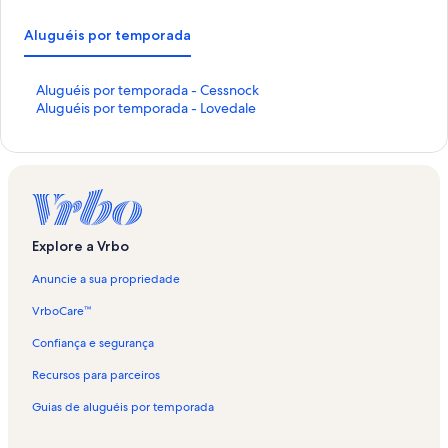
Aluguéis por temporada
L
Aluguéis por temporada - Cessnock
i
L
Aluguéis por temporada - Lovedale
n
i
k
n
q
k
u
q
e
u
a
e
b
a
Explore a Vrbo
r
b
e
r
Anuncie a sua propriedade
e
e
s
e
VrboCare™
t
s
a
t
Confiança e segurança
p
a
Recursos para parceiros
á
p
g
á
Guias de aluguéis por temporada
i
g
n
i