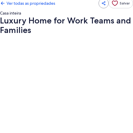
Ver todas as propriedades
Salvar
Casa inteira
Luxury Home for Work Teams and
Families
Galeria
de
fotos