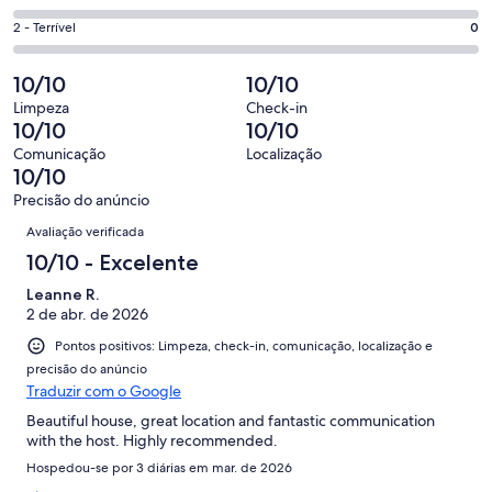
de
-
0
4
3
Ok.
Nota
2 - Terrível
0
de
-
avaliações
0
2
3
Insatisfatória.
de
-
10/10
10/10
avaliações
0
3
Terrível.
de
Limpeza
Check-in
avaliações
0
10/10
10/10
3
de
avaliações
Comunicação
Localização
3
10/10
avaliações
Precisão do anúncio
Avaliações
Avaliação verificada
10/10 - Excelente
Leanne R.
2 de abr. de 2026
Pontos positivos: Limpeza, check-in, comunicação, localização e
precisão do anúncio
Traduzir com o Google
Beautiful house, great location and fantastic communication
with the host. Highly recommended.
Hospedou-se por 3 diárias em mar. de 2026