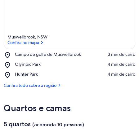
Muswellbrook, NSW
Confira no mapa
Place,
Campo de golfe de Muswellbrook
‪3 min de carro‬
Campo
Confira no mapa
Place,
Olympic Park
‪4 min de carro‬
de
Olympic
golfe
Place,
Hunter Park
‪4 min de carro‬
Park
de
Hunter
Muswellbrook
Park
Confira tudo sobre a região
Quartos e camas
5 quartos
(acomoda 10 pessoas)