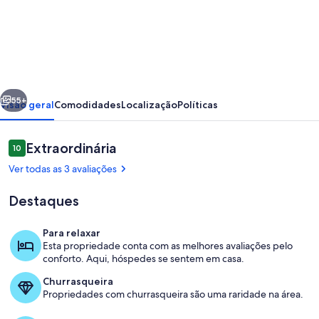
de
Luxury
Home
for
Work
erior
Próximo
Teams
55+
Visão geral
Comodidades
Localização
Políticas
and
Families
Avaliações
Extraordinária
10
10 de 10
Ver todas as 3 avaliações
Destaques
Para relaxar
Esta propriedade conta com as melhores avaliações pelo
Parte interna
conforto. Aqui, hóspedes se sentem em casa.
Churrasqueira
Propriedades com churrasqueira são uma raridade na área.