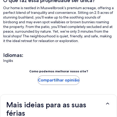
O que faz essa propriedade ser única?
Our home is nestled in Muswellbrook’s premium acreage, offering a
perfect blend of tranquility and convenience. Sitting on 2.5 acres of
stunning bushland, you’ll wake up to the soothing sounds of
birdsong and may even spot wallabies or brown bunnies roaming
the property. From the patio, you’ll feel completely secluded and at
peace, surrounded by nature. Yet, we’re only 3 minutes from the
local shops! The neighbourhood is quiet, friendly, and safe, making
it the ideal retreat for relaxation or exploration.
Idiomas:
Inglês
Como podemos melhorar nosso site?
Compartilhar opinião
Mais ideias para as suas
férias