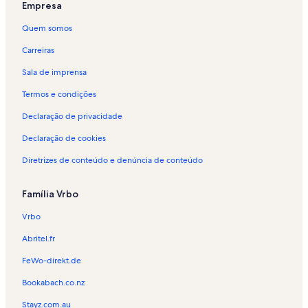
a
n
Empresa
:
a
A
:
Quem somos
l
A
u
l
Carreiras
g
u
Sala de imprensa
u
g
é
u
Termos e condições
i
é
s
i
Declaração de privacidade
p
s
o
p
Declaração de cookies
r
o
Diretrizes de conteúdo e denúncia de conteúdo
t
r
e
t
m
e
Família Vrbo
p
m
o
p
Vrbo
r
o
a
r
Abritel.fr
d
a
a
d
FeWo-direkt.de
-
a
Bookabach.co.nz
C
-
e
L
Stayz.com.au