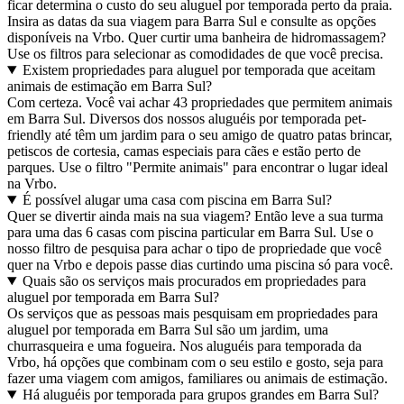
ficar determina o custo do seu aluguel por temporada perto da praia.
Insira as datas da sua viagem para Barra Sul e consulte as opções
disponíveis na Vrbo. Quer curtir uma banheira de hidromassagem?
Use os filtros para selecionar as comodidades de que você precisa.
Existem propriedades para aluguel por temporada que aceitam
animais de estimação em Barra Sul?
Com certeza. Você vai achar 43 propriedades que permitem animais
em Barra Sul. Diversos dos nossos aluguéis por temporada pet-
friendly até têm um jardim para o seu amigo de quatro patas brincar,
petiscos de cortesia, camas especiais para cães e estão perto de
parques. Use o filtro "Permite animais" para encontrar o lugar ideal
na Vrbo.
É possível alugar uma casa com piscina em Barra Sul?
Quer se divertir ainda mais na sua viagem? Então leve a sua turma
para uma das 6 casas com piscina particular em Barra Sul. Use o
nosso filtro de pesquisa para achar o tipo de propriedade que você
quer na Vrbo e depois passe dias curtindo uma piscina só para você.
Quais são os serviços mais procurados em propriedades para
aluguel por temporada em Barra Sul?
Os serviços que as pessoas mais pesquisam em propriedades para
aluguel por temporada em Barra Sul são um jardim, uma
churrasqueira e uma fogueira. Nos aluguéis para temporada da
Vrbo, há opções que combinam com o seu estilo e gosto, seja para
fazer uma viagem com amigos, familiares ou animais de estimação.
Há aluguéis por temporada para grupos grandes em Barra Sul?