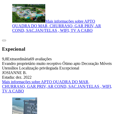
Mais informações sobre APTO
QUADRA DO MAR, CHURRASQ, GAR PRIV, AR
COND, SAC.JAN/TELAS , WIFI, TV A CABO
Expecional
9,8
Extraordinária
69 avaliações
Evandro proprietário muito receptivo Ótimo apto Decoração Móveis
Utensílios Localização privilegiada Excepcional
JOSIANNE B.
Estadia: dez. 2022
Mais informações sobre APTO QUADRA DO MAR,
CHURRASQ, GAR PRIV, AR COND, SAC.JAN/TELAS , WIFI,
TV A CABO