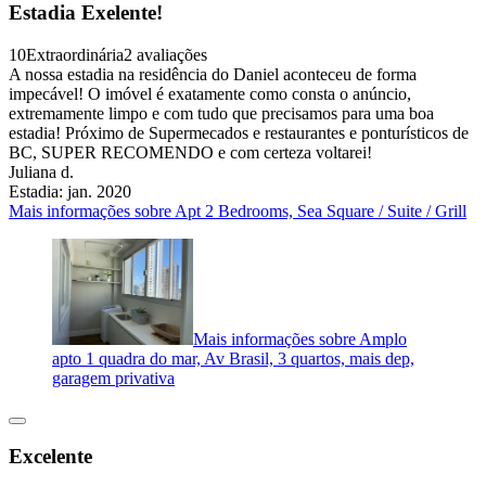
Estadia Exelente!
10
Extraordinária
2 avaliações
A nossa estadia na residência do Daniel aconteceu de forma
impecável! O imóvel é exatamente como consta o anúncio,
extremamente limpo e com tudo que precisamos para uma boa
estadia! Próximo de Supermecados e restaurantes e ponturísticos de
BC, SUPER RECOMENDO e com certeza voltarei!
Juliana d.
Estadia: jan. 2020
Mais informações sobre Apt 2 Bedrooms, Sea Square / Suite / Grill
Mais informações sobre Amplo
apto 1 quadra do mar, Av Brasil, 3 quartos, mais dep,
garagem privativa
Excelente