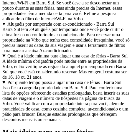
Internet/Wi-Fi em Barra Sul. Se você deseja se desconectar um
pouco durante as suas férias, mas ainda precisa da Internet, essas
propriedades têm a medida certa para você. Refine a pesquisa
aplicando o filtro de Internet/Wi-Fi na Vrbo.
Aluguéis por temporada com ar-condicionado - Barra Sul
Barra Sul tem 39 aluguéis por temporada onde você pode curtir o
clima fresco no conforto do ar condicionado. Para reservar uma
propriedade na Vrbo que tenha essa comodidade fresquinha, você só
precisa inserir as datas da sua viagem e usar a ferramenta de filtros
para marcar a caixa Ar-condicionado.
Qual é a idade mínima para alugar uma casa de férias - Barra Sul
A idade mínima obrigatória pode mudar entre as propriedades da
Vrbo, então verifique as regras do aluguel por temporada em Barra
Sul que você está considerando reservar. Mas em geral costuma ser
de 16, 18 ou 21 anos.
Por quanto tempo posso alugar uma casa de férias - Barra Sul
Isso fica a cargo da propriedade em Barra Sul. Para conferir uma
lista de opções oferecendo estadias prolongadas, basta inserir as suas
datas de viagem e o número de hóspedes na página de busca da
Vrbo. Você vai ficar com a propriedade inteira para você, além de
praticidades de casa, como cozinha completa, ar-condicionado e um
pátio para brincar. Busque estadias prolongadas que ofereçam
descontos mensais ou semanais.
Mais ideias para as suas férias