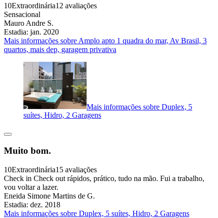
10
Extraordinária
12 avaliações
Sensacional
Mauro Andre S.
Estadia: jan. 2020
Mais informações sobre Amplo apto 1 quadra do mar, Av Brasil, 3
quartos, mais dep, garagem privativa
Mais informações sobre Duplex, 5
suítes, Hidro, 2 Garagens
Muito bom.
10
Extraordinária
15 avaliações
Check in Check out rápidos, prático, tudo na mão. Fui a trabalho,
vou voltar a lazer.
Eneida Simone Martins de G.
Estadia: dez. 2018
Mais informações sobre Duplex, 5 suítes, Hidro, 2 Garagens