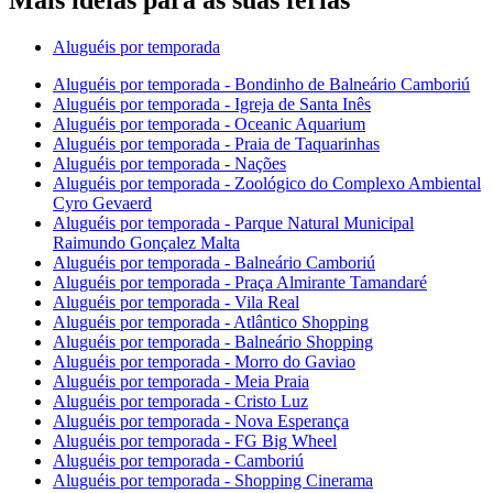
Aluguéis por temporada
Aluguéis por temporada - Bondinho de Balneário Camboriú
Aluguéis por temporada - Igreja de Santa Inês
Aluguéis por temporada - Oceanic Aquarium
Aluguéis por temporada - Praia de Taquarinhas
Aluguéis por temporada - Nações
Aluguéis por temporada - Zoológico do Complexo Ambiental
Cyro Gevaerd
Aluguéis por temporada - Parque Natural Municipal
Raimundo Gonçalez Malta
Aluguéis por temporada - Balneário Camboriú
Aluguéis por temporada - Praça Almirante Tamandaré
Aluguéis por temporada - Vila Real
Aluguéis por temporada - Atlântico Shopping
Aluguéis por temporada - Balneário Shopping
Aluguéis por temporada - Morro do Gaviao
Aluguéis por temporada - Meia Praia
Aluguéis por temporada - Cristo Luz
Aluguéis por temporada - Nova Esperança
Aluguéis por temporada - FG Big Wheel
Aluguéis por temporada - Camboriú
Aluguéis por temporada - Shopping Cinerama