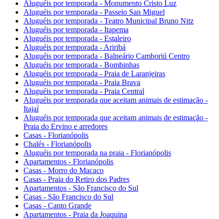
Aluguéis por temporada - Monumento Cristo Luz
Aluguéis por temporada - Passeio San Miguel
Aluguéis por temporada - Teatro Municipal Bruno Nitz
Aluguéis por temporada - Itapema
Aluguéis por temporada - Estaleiro
Aluguéis por temporada - Ariribá
Aluguéis por temporada - Balneário Camboriú Centro
Aluguéis por temporada - Bombinhas
Aluguéis por temporada - Praia de Laranjeiras
Aluguéis por temporada - Praia Brava
Aluguéis por temporada - Praia Central
Aluguéis por temporada que aceitam animais de estimação -
Itajaí
Aluguéis por temporada que aceitam animais de estimação -
Praia do Ervino e arredores
Casas - Florianópolis
Chalés - Florianópolis
Aluguéis por temporada na praia - Florianópolis
Apartamentos - Florianópolis
Casas - Morro do Macaco
Casas - Praia do Retiro dos Padres
Apartamentos - São Francisco do Sul
Casas - São Francisco do Sul
Casas - Canto Grande
Apartamentos - Praia da Joaquina