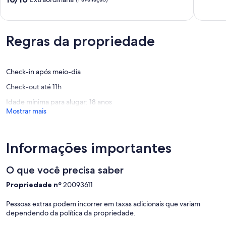
de
da
10,
10,
Tijuca
Extraord
Extraordinária,
Barra
(1
(1
da
avaliaçã
Regras da propriedade
avaliação)
Tijuca
Check-in após meio-dia
Check-out até 11h
Idade mínima para alugar: 18 anos
Mostrar mais
Informações importantes
O que você precisa saber
Propriedade nº
20093611
Pessoas extras podem incorrer em taxas adicionais que variam
dependendo da política da propriedade.