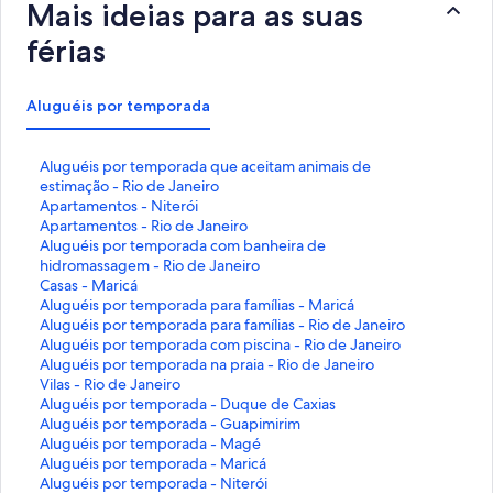
Mais ideias para as suas
férias
Aluguéis por temporada
L
Aluguéis por temporada que aceitam animais de
i
estimação - Rio de Janeiro
n
L
Apartamentos - Niterói
k
i
L
Apartamentos - Rio de Janeiro
q
n
i
L
Aluguéis por temporada com banheira de
u
k
n
i
hidromassagem - Rio de Janeiro
e
q
k
n
L
Casas - Maricá
a
u
q
k
i
L
Aluguéis por temporada para famílias - Maricá
b
e
u
q
n
i
L
Aluguéis por temporada para famílias - Rio de Janeiro
r
a
e
u
k
n
i
L
Aluguéis por temporada com piscina - Rio de Janeiro
e
b
a
e
q
k
n
i
L
Aluguéis por temporada na praia - Rio de Janeiro
e
r
b
a
u
q
k
n
i
L
Vilas - Rio de Janeiro
s
e
r
b
e
u
q
k
n
i
L
Aluguéis por temporada - Duque de Caxias
t
e
e
r
a
e
u
q
k
n
i
L
Aluguéis por temporada - Guapimirim
a
s
e
e
b
a
e
u
q
k
n
i
L
Aluguéis por temporada - Magé
p
t
s
e
r
b
a
e
u
q
k
n
i
L
Aluguéis por temporada - Maricá
á
a
t
s
e
r
b
a
e
u
q
k
n
i
L
Aluguéis por temporada - Niterói