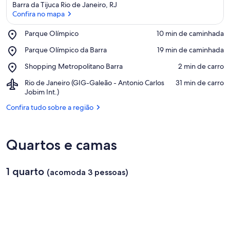
Barra da Tijuca Rio de Janeiro, RJ
Confira no mapa
Place,
Parque Olímpico
‪10 min de caminhada‬
Parque
Confira no mapa
Place,
Parque Olímpico da Barra
‪19 min de caminhada‬
Olímpico
Parque
Place,
Shopping Metropolitano Barra
‪2 min de carro‬
Olímpico
Shopping
da
Airport,
Rio de Janeiro (GIG-Galeão - Antonio Carlos
‪31 min de carro‬
Metropolitano
Barra
Rio
Jobim Int.)
Barra
de
Confira tudo sobre a região
Janeiro
(GIG-
Galeão
-
Quartos e camas
Antonio
Carlos
Jobim
1 quarto
(acomoda 3 pessoas)
Int.)