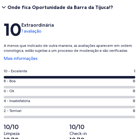
Onde fica Oportunidade da Barra da Tijuca!?
Avaliações
10
Extraordinária
1 avaliação
A menos que indicado de outra maneira, as avaliações aparecem em ordem
cronológica, estão sujeitas a um processo de moderação e são verificadas.
Abre
Mais informações
em
uma
Nota
10 - Excelente
1
nova
10
janela
Nota
8 - Boa
0
-
8
Excelente.
Nota
6 - Ok
0
-
1
6
Boa.
Nota
4 - Insatisfatória
0
de
-
0
4
1
Ok.
Nota
2 - Terrível
0
de
-
avaliações
0
2
1
Insatisfatória.
de
-
10/10
10/10
avaliações
0
1
Terrível.
de
Limpeza
Check-in
avaliações
0