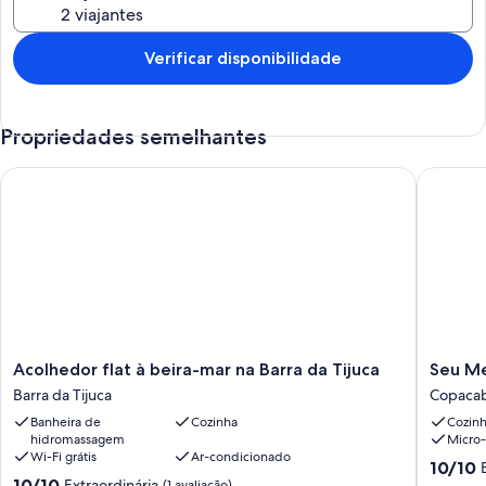
Verificar disponibilidade
Propriedades semelhantes
Acolhedor flat à beira-mar na Barra da Tijuca
Seu Mel
Acolhedor
Seu
Acolhedor flat à beira-mar na Barra da Tijuca
Seu Me
flat
Melhor
Barra da Tijuca
Copaca
à
Cantinh
Banheira de
Cozinha
Cozin
beira-
em
hidromassagem
Micro
mar
Copaca
Wi-Fi grátis
Ar-condicionado
na
Copaca
10.0
10/10
10.0
Barra
10/10
Extraordinária
de
(1 avaliação)