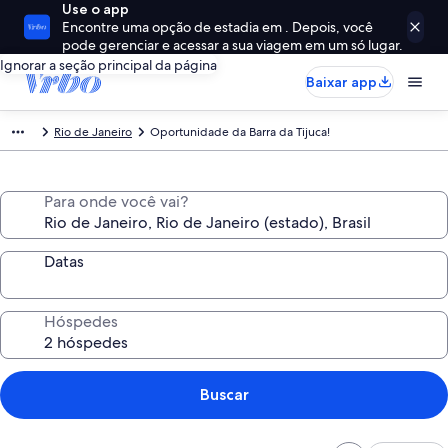
Use o app
Encontre uma opção de estadia em . Depois, você
pode gerenciar e acessar a sua viagem em um só lugar.
Ignorar a seção principal da página
Baixar app
Rio de Janeiro
Oportunidade da Barra da Tijuca!
Para onde você vai?
Datas
Hóspedes
Buscar