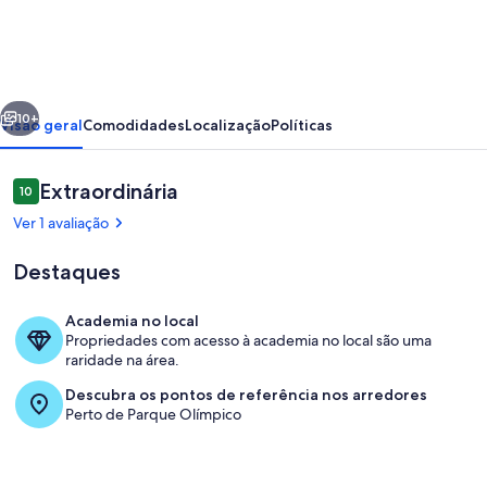
da
Barra
da
erior
Próximo
Tijuca!
10+
Visão geral
Comodidades
Localização
Políticas
Avaliações
Extraordinária
10
10 de 10
Ver 1 avaliação
Destaques
Academia no local
Propriedades com acesso à academia no local são uma
Quarto
raridade na área.
Descubra os pontos de referência nos arredores
Perto de Parque Olímpico