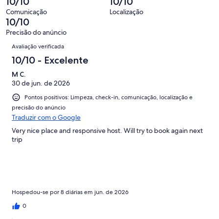
10/10
10/10
1
de
avaliações
Comunicação
Localização
1
10/10
avaliações
Precisão do anúncio
Avaliações
Avaliação verificada
10/10 - Excelente
M C.
30 de jun. de 2026
Pontos positivos: Limpeza, check-in, comunicação, localização e
precisão do anúncio
Traduzir com o Google
Very nice place and responsive host. Will try to book again next
trip
Hospedou-se por 8 diárias em jun. de 2026
0