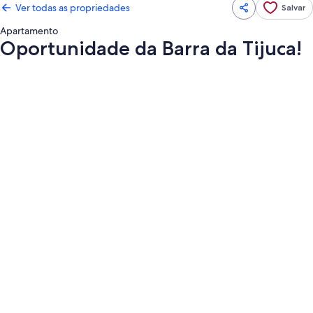
Ver todas as propriedades
Salvar
Apartamento
Oportunidade da Barra da Tijuca!
Galeria
de
fotos
de
Oportunidade