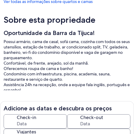
Ver todas as informações sobre quartos e camas
Sobre esta propriedade
Oportunidade da Barra da Tijuca!
Possui armário, cama de casal, sofá cama, cozinha com todos os seus
utensílios, estação de trabalho, ar condicionado split, TV, geladeira,
banheiro, wi-fi do condomínio disponível e vaga de garagem no
parqueamento.
Confortável, de frente, arejado, sol da manhã.
Oferecemos roupa de cama e banho!
Condomínio com infraestrutura, piscina, academia, sauna,
restaurante e serviço de quarto.
Assistência 24h na recepção, onde a equipe fala inglês, português e
espanhol.
Localização privilegiada, próximo ao Parque Olímpico, Rio 2, Cidade
Jardim, shoppings, BRT e comércios.
Pets não são permitidos.
Adicione as datas e descubra os preços
Segurança 24h. A rua é segura e tem boa oferta de vagas.
Tem proximidade com restaurantes, shoppings (Home Facilities e
Check-in
Check-out
Barra Garden), mercados (PRIX e Guanabara).
Refeições também podem ser feitas no restaurante (Buffet) e
Viajantes
pizzaria do hotel.