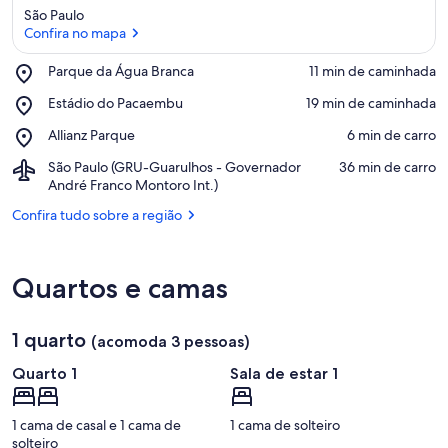
São Paulo
Confira no mapa
Place,
Parque da Água Branca
‪11 min de caminhada‬
Parque
Confira no mapa
Place,
Estádio do Pacaembu
‪19 min de caminhada‬
da
Estádio
Água
Place,
Allianz Parque
‪6 min de carro‬
do
Branca
Allianz
Pacaembu
Airport,
São Paulo (GRU-Guarulhos - Governador
‪36 min de carro‬
Parque
São
André Franco Montoro Int.)
Paulo
Confira tudo sobre a região
(GRU-
Guarulhos
-
Governador
Quartos e camas
André
Franco
Montoro
1 quarto
(acomoda 3 pessoas)
Int.)
Quarto 1
Sala de estar 1
1 cama de casal e 1 cama de
1 cama de solteiro
solteiro