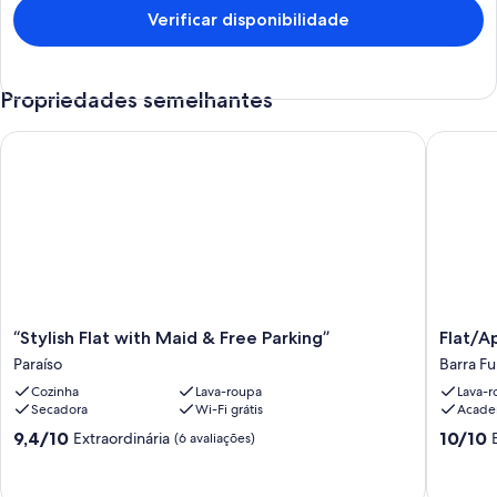
Verificar disponibilidade
Modern Bathroom: Clean and functional bathroom with hot water
shower.
Propriedades semelhantes
Comfort: Comfortable bed, wardrobe, work desk with chair, and
free Wi-Fi.
“Stylish Flat with Maid & Free Parking”
Flat/Apa
Building Amenities:
Swimming Pool: Enjoy sunny days at the building\'s swimming pool.
Gym: Stay active in the equipped gym available for guests.
Location:
“Stylish
Flat/Apa
“Stylish Flat with Maid & Free Parking”
Flat/A
Flat
Barra
Situated in a vibrant neighbourhood, you will find various cafes,
Paraíso
Barra F
with
Funda
restaurants, and shops in the vicinity. Take advantage of the public
Cozinha
Lava-roupa
Lava-r
Maid
Barra
transportation ease to explore São Paulo.
Secadora
Wi-Fi grátis
Acade
&
Funda
Free
9.4
10.0
9,4/10
10/10
Extraordinária
(6 avaliações)
Parking”
de
de
Paraíso
House Rules:
10,
10,
Extraordinária,
Extraord