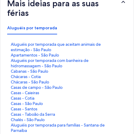
Mais ideias para as suas
férias
Aluguéis por temporada
L
Aluguéis por temporada que aceitam animais de
i
estimação - São Paulo
n
L
Apartamentos - São Paulo
k
i
L
Aluguéis por temporada com banheira de
q
n
i
hidromassagem - São Paulo
u
k
n
L
Cabanas - São Paulo
e
q
k
i
L
Chácaras - Cotia
a
u
q
n
i
L
Chácaras - São Paulo
b
e
u
k
n
i
L
Casas de campo - São Paulo
r
a
e
q
k
n
i
L
Casas - Caieiras
e
b
a
u
q
k
n
i
L
Casas - Cotia
e
r
b
e
u
q
k
n
i
L
Casas - São Paulo
s
e
r
a
e
u
q
k
n
i
L
Casas - Santos
t
e
e
b
a
e
u
q
k
n
i
L
Casas - Taboão da Serra
a
s
e
r
b
a
e
u
q
k
n
i
L
Chalés - São Paulo
p
t
s
e
r
b
a
e
u
q
k
n
i
L
Aluguéis por temporada para famílias - Santana de
á
a
t
e
e
r
b
a
e
u
q
k
n
i
Parnaíba