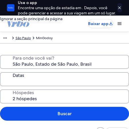
Use o app
Encontre uma opção de estadia em . Depois, você
pode gerenciar e acessar a sua viagem em um só lugar.
Ignorar a seção principal da página
Baixar app
São Paulo
MinGodoy
Para onde você vai?
Datas
Hóspedes
Buscar