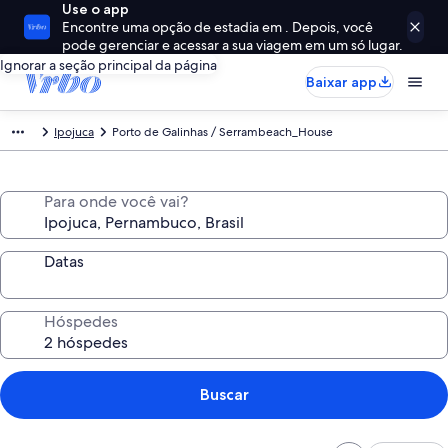
Use o app
Encontre uma opção de estadia em . Depois, você
pode gerenciar e acessar a sua viagem em um só lugar.
Ignorar a seção principal da página
Baixar app
Ipojuca
Porto de Galinhas / Serrambeach_House
Para onde você vai?
Datas
Hóspedes
Buscar