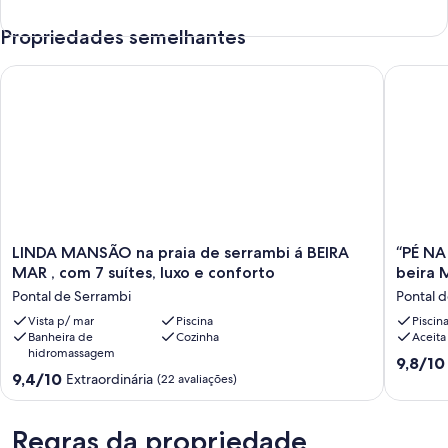
Propriedades semelhantes
LINDA MANSÃO na praia de serrambi á BEIRA MAR , com 7 suít
“PÉ NA A
LINDA
“PÉ
LINDA MANSÃO na praia de serrambi á BEIRA
“PÉ NA
MANSÃO
NA
MAR , com 7 suítes, luxo e conforto
beira 
na
AREIA
Pontal de Serrambi
Pontal 
praia
“
de
Vista p/ mar
Piscina
6
Piscin
Banheira de
Cozinha
Aceita
serrambi
Quartos
hidromassagem
á
sendo
9.8
9,8/10
BEIRA
4
9.4
9,4/10
Extraordinária
de
(22 avaliações)
MAR
Suítes
de
10,
,
Casa
10,
Extraord
com
a
Extraordinária,
Regras da propriedade
(7
7
beira