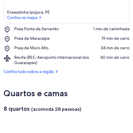
Enseadinha Ipojuca, PE
Confira no mapa
Place,
Praia Ponta de Serrambi
‪1 min de caminhada‬
Praia
Confira no mapa
Place,
Praia de Maracaípe
‪19 min de carro‬
Ponta
Praia
de
Place,
Praia de Muro Alto
‪34 min de carro‬
de
Serrambi
Praia
Maracaípe
Airport,
Recife (REC-Aeroporto Internacional dos
‪60 min de carro‬
de
Recife
Guararapes)
Muro
(REC-
Alto
Confira tudo sobre a região
Aeroporto
Internacional
dos
Guararapes)
Quartos e camas
8 quartos
(acomoda 28 pessoas)