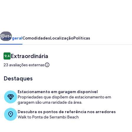
Porto
de
Galinhas
/
erior
Próximo
Serrambeach_House
45+
Visão geral
Comodidades
Localização
Políticas
Avaliações
Extraordinária
9,4
9,4 de 10
23 avaliações externas
Destaques
Estacionamento em garagem disponível
Propriedades que dispõem de estacionamento em
Terraço/pátio
garagem são uma raridade da área.
Descubra os pontos de referência nos arredores
Walk to Ponta de Serrambi Beach