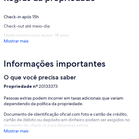
(22
avaliaçõ
suítes,
Mar
avaliações)
luxo
Serramb
e
Check-in após 15h
Pontal
conforto
de
Check-out até meio-dia
Pontal
Serramb
de
Idade mínima para alugar: 18 anos
Serrambi
Mostrar mais
Informações importantes
O que você precisa saber
Propriedade nº
20133373
Pessoas extras podem incorrer em taxas adicionais que variam
dependendo da política da propriedade.
Documento de identificação oficial com foto e cartão de crédito,
cartão de débito ou depósito em dinheiro podem ser exigidos no
momento do check-in para despesas extras.
Mostrar mais