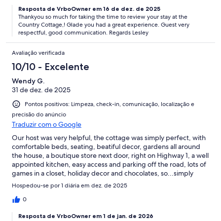
Resposta de VrboOwner em 16 de dez. de 2025
Thankyou so much for taking the time to review your stay at the
Country Cottage,! Glade you had a great experience. Guest very
respectful, good communication. Regards Lesley
Avaliação verificada
10/10 - Excelente
Wendy G.
31 de dez. de 2025
Pontos positivos: Limpeza, check-in, comunicação, localização e
precisão do anúncio
Traduzir com o Google
Our host was very helpful, the cottage was simply perfect, with
comfortable beds, seating, beatiful decor, gardens all around
the house, a boutique store next door, right on Highway 1, a well
appointed kitchen, easy access and parking off the road, lots of
games in a closet, holiday decor and chocolates, so...simply
wonderful!
Hospedou-se por 1 diária em dez. de 2025
0
Resposta de VrboOwner em 1 de jan. de 2026