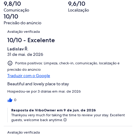
avaliações
9,8/10
9,6/10
Comunicação
Localização
10/10
Precisão do anúncio
Avaliações
Avaliação verificada
10/10 - Excelente
Ladislav Ř.
31 de mai. de 2026
Pontos positivos: Limpeza, check-in, comunicação, localização e
precisão do anúncio
Traduzir com o Google
Beautiful and lovely place to stay
Hospedou-se por 3 diárias em mai. de 2026
0
Resposta de VrboOwner em 9 de jun. de 2026
Thankyou very much for taking the time to review your stay. Excellent
guests, welcome back anytime.😊
Avaliação verificada