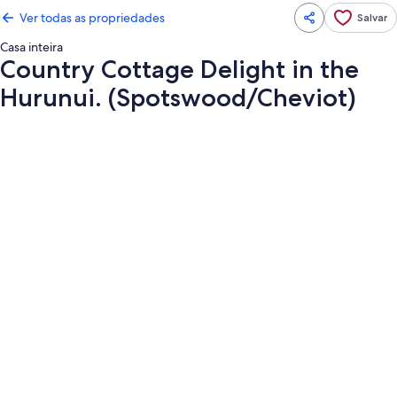
Ver todas as propriedades
Salvar
Casa inteira
Country Cottage Delight in the
Hurunui. (Spotswood/Cheviot)
Galeria
de
fotos