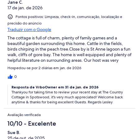
Jane C.
17 de jan. de 2026
Pontos positivos: Limpeza, check-in, comunicação, localização e
precisão do anúncio
Traduzir com o Google
The cottage is full of charm, plenty of family games and a
beautiful garden surrounding this home. Cattle in the fields,
birds chirping in the peach tree.Close by is St Anne lagoon a fun
walk, cliffs of gore bay. The home is well equipped and plenty of
helpful literature on surrounding areas. Our host was very
friendly and easy to understand.Everything in the cottage was
Hospedou-se por 2 diárias em jan. de 2026
well organized.
0
Resposta de VrboOwner em 31 de jan. de 2026
Thankyou for taking time to review your recent stay at The Country
Cottage in Spotswood, it's very much appreciated! Welcome back
anytime & thanks for being excellent Guests. Regards Lesley
Avaliação verificada
10/10 - Excelente
Sue B.
25 de out. de 2025