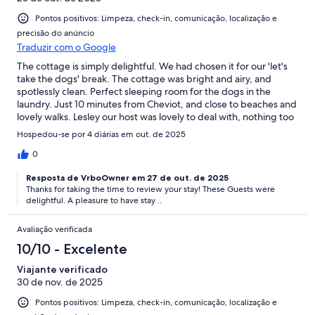
Pontos positivos: Limpeza, check-in, comunicação, localização e
precisão do anúncio
Traduzir com o Google
The cottage is simply delightful. We had chosen it for our 'let's
take the dogs' break. The cottage was bright and airy, and
spotlessly clean. Perfect sleeping room for the dogs in the
laundry. Just 10 minutes from Cheviot, and close to beaches and
lovely walks. Lesley our host was lovely to deal with, nothing too
much trouble. FABULOUS!
Hospedou-se por 4 diárias em out. de 2025
0
Resposta de VrboOwner em 27 de out. de 2025
Thanks for taking the time to review your stay! These Guests were
delightful. A pleasure to have stay ..
Avaliação verificada
10/10 - Excelente
Viajante verificado
30 de nov. de 2025
Pontos positivos: Limpeza, check-in, comunicação, localização e