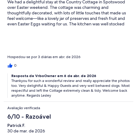
We had a delightful stay at the Country Cottage in Spotswood
over Easter weekend. The cottage was charming and
thoughtfully decorated, with lots of little touches that made us
feel welcome—like a lovely jar of preserves and fresh fruit and
even Easter Eggs waiting for us. The kitchen was well stocked
with coffee and tea, and there were plenty of linens and
towels.Lesley also went out of her way to make our two
greyhounds feel completely at home. She set out a big bucket
of water, left a towel for their paws, and even provided tennis
balls for them to play with. Those thoughtful gestures really
made the stay feel special for all of us.We especially enjoyed
Hospedou-se por 3 diárias em abr. de 2026
sitting on the lanai, looking out at the curious cows next door—
0
such a peaceful, rural setting. There’s a charming boutique right
next door, and Lesley was incredibly responsive throughout our
Resposta de VrboOwner em 6 de abr. de 2026
stay. Even though the cottage is near a railway line, the
Thankyou for such a wonderful review and really appreciate the photos
occasional train added a bit of character rather than being a
too. Very delightful & Happy Guests and very well behaved dogs. Most
disturbance.We highly recommend this spot for a relaxing
respectful and left the Cottage extremely clean & tidy. Welcome back
weekend getaway.
anytime. Regards Lesley
Avaliação verificada
6/10 - Razoável
Patrick F.
30 de mar. de 2026