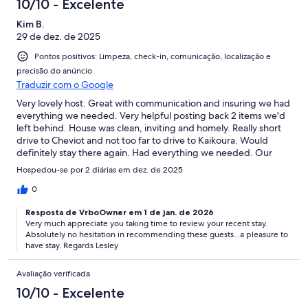
10/10 - Excelente
Kim B.
29 de dez. de 2025
Pontos positivos: Limpeza, check-in, comunicação, localização e
precisão do anúncio
Traduzir com o Google
Very lovely host. Great with communication and insuring we had
everything we needed. Very helpful posting back 2 items we'd
left behind. House was clean, inviting and homely. Really short
drive to Cheviot and not too far to drive to Kaikoura. Would
definitely stay there again. Had everything we needed. Our
family of 6 stayed there and we all loved it.
Hospedou-se por 2 diárias em dez. de 2025
0
Resposta de VrboOwner em 1 de jan. de 2026
Very much appreciate you taking time to review your recent stay.
Absolutely no hesitation in recommending these guests...a pleasure to
have stay. Regards Lesley
Avaliação verificada
10/10 - Excelente