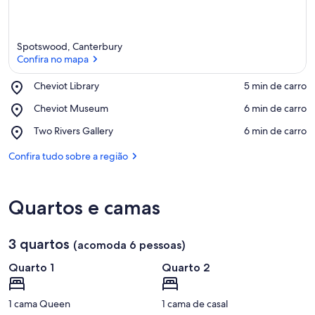
Spotswood, Canterbury
Confira no mapa
Place,
Cheviot Library
‪5 min de carro‬
Cheviot
Confira no mapa
Place,
Cheviot Museum
‪6 min de carro‬
Library
Cheviot
Place,
Two Rivers Gallery
‪6 min de carro‬
Museum
Two
Rivers
Confira tudo sobre a região
Gallery
Quartos e camas
3 quartos
(acomoda 6 pessoas)
Quarto 1
Quarto 2
1 cama Queen
1 cama de casal