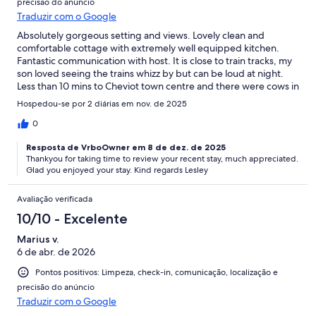
precisão do anúncio
Traduzir com o Google
Absolutely gorgeous setting and views. Lovely clean and
comfortable cottage with extremely well equipped kitchen.
Fantastic communication with host. It is close to train tracks, my
son loved seeing the trains whizz by but can be loud at night.
Less than 10 mins to Cheviot town centre and there were cows in
the paddock beside us which was lovely rural experience.
Hospedou-se por 2 diárias em nov. de 2025
However no wifi or Netflix etc, standard tv and dvds provided.
Overall we really enjoyed our stay!
0
Resposta de VrboOwner em 8 de dez. de 2025
Thankyou for taking time to review your recent stay, much appreciated.
Glad you enjoyed your stay. Kind regards Lesley
Avaliação verificada
10/10 - Excelente
Marius v.
6 de abr. de 2026
Pontos positivos: Limpeza, check-in, comunicação, localização e
precisão do anúncio
Traduzir com o Google