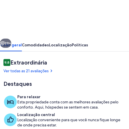
de
Country
Cottage
Delight
in
erior
Próximo
the
39+
Visão geral
Comodidades
Localização
Políticas
Hurunui.
(Spotswood/Cheviot)
Avaliações
Extraordinária
9,8
9,8 de 10
Ver todas as 21 avaliações
Destaques
Para relaxar
Esta propriedade conta com as melhores avaliações pelo
Opções para refeição
conforto. Aqui, hóspedes se sentem em casa.
Localização central
Localização conveniente para que você nunca fique longe
de onde precisa estar.