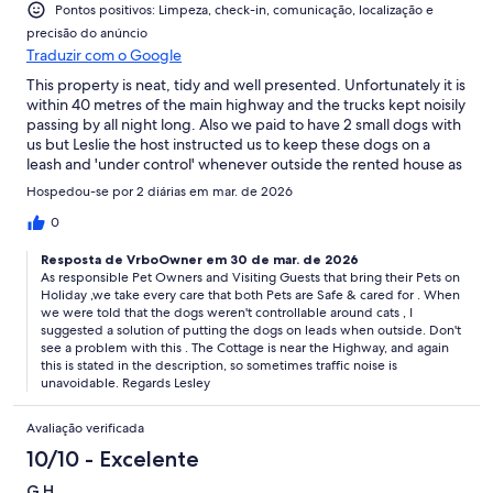
Pontos positivos: Limpeza, check-in, comunicação, localização e
precisão do anúncio
Traduzir com o Google
This property is neat, tidy and well presented. Unfortunately it is
within 40 metres of the main highway and the trucks kept noisily
passing by all night long. Also we paid to have 2 small dogs with
us but Leslie the host instructed us to keep these dogs on a
leash and 'under control' whenever outside the rented house as
her own 3 cats were 'outside cats that don't like dogs' and they
Hospedou-se por 2 diárias em mar. de 2026
liked to roam the property. I had initially asked if she keep her
cats on her property. She reiterated that I was to leash the dogs
0
when they were outside. Disappointing.
Resposta de VrboOwner em 30 de mar. de 2026
As responsible Pet Owners and Visiting Guests that bring their Pets on
Holiday ,we take every care that both Pets are Safe & cared for . When
we were told that the dogs weren't controllable around cats , I
suggested a solution of putting the dogs on leads when outside. Don't
see a problem with this . The Cottage is near the Highway, and again
this is stated in the description, so sometimes traffic noise is
unavoidable. Regards Lesley
Avaliação verificada
10/10 - Excelente
G H.