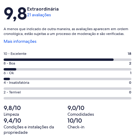
Avaliações
9,8
Extraordinária
21 avaliações
A menos que indicado de outra maneira, as avaliações aparecem em ordem
cronológica, estão sujeitas a um processo de moderação e são verificadas.
Abre
Mais informações
em
uma
Nota
10 - Excelente
18
nova
10
janela
Nota
8 - Boa
2
-
8
Excelente.
Nota
6 - Ok
1
-
18
6
Boa.
Nota
4 - Insatisfatória
0
de
-
2
4
21
Ok.
Nota
2 - Terrível
0
de
-
avaliações
1
2
21
Insatisfatória.
de
-
9,8/10
9,0/10
avaliações
0
21
Terrível.
de
Limpeza
Comodidades
avaliações
0
9,4/10
10/10
21
de
avaliações
Condições e instalações da
Check-in
21
propriedade