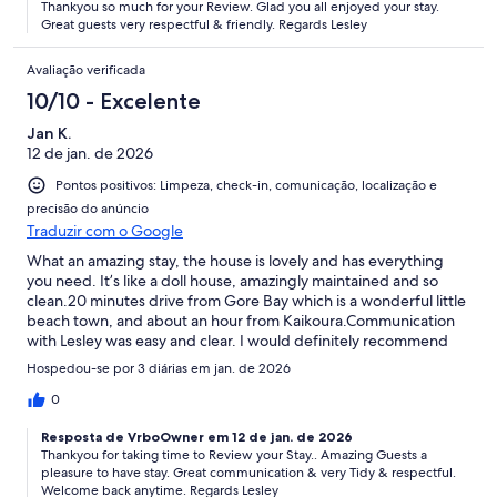
Thankyou so much for your Review. Glad you all enjoyed your stay.
Great guests very respectful & friendly. Regards Lesley
Avaliação verificada
10/10 - Excelente
Jan K.
12 de jan. de 2026
Pontos positivos: Limpeza, check-in, comunicação, localização e
precisão do anúncio
Traduzir com o Google
What an amazing stay, the house is lovely and has everything
you need. It’s like a doll house, amazingly maintained and so
clean.20 minutes drive from Gore Bay which is a wonderful little
beach town, and about an hour from Kaikoura.Communication
with Lesley was easy and clear. I would definitely recommend
people to stay here.
Hospedou-se por 3 diárias em jan. de 2026
0
Resposta de VrboOwner em 12 de jan. de 2026
Thankyou for taking time to Review your Stay.. Amazing Guests a
pleasure to have stay. Great communication & very Tidy & respectful.
Welcome back anytime. Regards Lesley