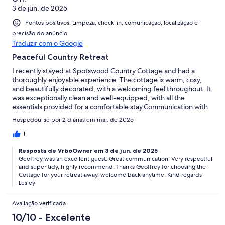
3 de jun. de 2025
Pontos positivos: Limpeza, check-in, comunicação, localização e
precisão do anúncio
Traduzir com o Google
Peaceful Country Retreat
I recently stayed at Spotswood Country Cottage and had a
thoroughly enjoyable experience. The cottage is warm, cosy,
and beautifully decorated, with a welcoming feel throughout. It
was exceptionally clean and well-equipped, with all the
essentials provided for a comfortable stay.Communication with
Lesley, the owner, was excellent from start to finish. She was
Hospedou-se por 2 diárias em mai. de 2025
friendly, responsive, and made everything easy — from booking
to check-in. It was clear she genuinely cares about her guests’
1
comfort and experience.A peaceful and relaxing spot — highly
Resposta de VrboOwner em 3 de jun. de 2025
recommended.
Geoffrey was an excellent guest. Great communication. Very respectful
and super tidy, highly recommend. Thanks Geoffrey for choosing the
Cottage for your retreat away, welcome back anytime. Kind regards
Lesley
Avaliação verificada
10/10 - Excelente