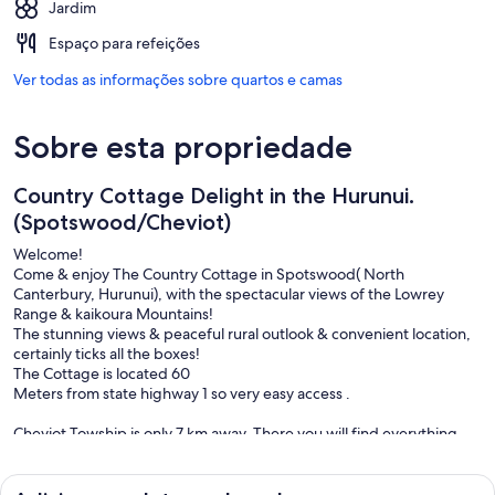
Jardim
Espaço para refeições
Ver todas as informações sobre quartos e camas
Sobre esta propriedade
Country Cottage Delight in the Hurunui.
(Spotswood/Cheviot)
Welcome!
Come & enjoy The Country Cottage in Spotswood( North
Canterbury, Hurunui), with the spectacular views of the Lowrey
Range & kaikoura Mountains!
The stunning views & peaceful rural outlook & convenient location,
certainly ticks all the boxes!
The Cottage is located 60
Meters from state highway 1 so very easy access .
Cheviot Towship is only 7 km away, There you will find everything
you need. Amazing Four Square for all your fresh food & supplies.
Great Cafes, Bakery & Butchers. Cheviot Trust Hotel provides
fabulous Meals and a big screen TV to watch those important