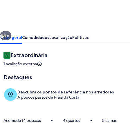
Casa
super
ampla
Praia
erior
Próximo
da
36+
Visão geral
Comodidades
Localização
Políticas
Costa/Centro
Vila
Avaliações
Extraordinária
10
10 de 10
Velha
1 avaliação externa
250mts
Destaques
Descubra os pontos de referência nos arredores
A poucos passos de Praia da Costa
Praia
Acomoda 14 pessoas
•
4 quartos
•
5 camas