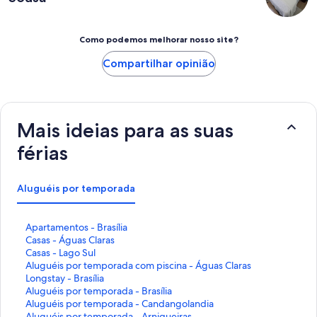
Como podemos melhorar nosso site?
Compartilhar opinião
Mais ideias para as suas
férias
Aluguéis por temporada
L
Apartamentos - Brasília
i
L
Casas - Águas Claras
n
i
L
Casas - Lago Sul
k
n
i
L
Aluguéis por temporada com piscina - Águas Claras
q
k
n
i
L
Longstay - Brasília
u
q
k
n
i
L
Aluguéis por temporada - Brasília
e
u
q
k
n
i
L
Aluguéis por temporada - Candangolandia
a
e
u
q
k
n
i
L
Aluguéis por temporada - Arniqueiras