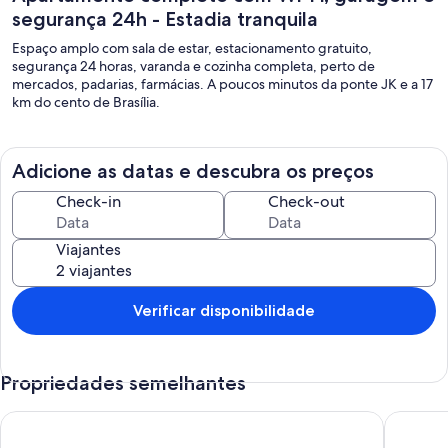
segurança 24h - Estadia tranquila
Espaço amplo com sala de estar, estacionamento gratuito,
segurança 24 horas, varanda e cozinha completa, perto de
mercados, padarias, farmácias. A poucos minutos da ponte JK e a 17
km do cento de Brasília.
Adicione as datas e descubra os preços
Check-in
Check-out
Viajantes
Verificar disponibilidade
Propriedades semelhantes
Conforto minimalista
Flat Lake