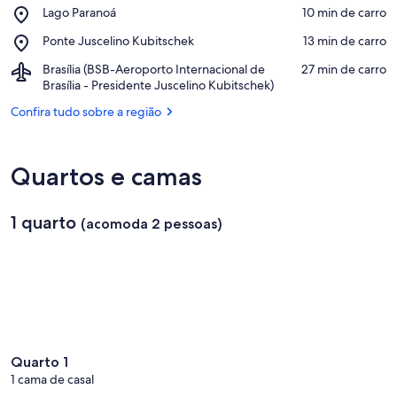
Confira no mapa
Place,
Lago Paranoá
‪10 min de carro‬
Botânico
Lago
de
Place,
Ponte Juscelino Kubitschek
‪13 min de carro‬
Paranoá
Brasília
Ponte
Airport,
Brasília (BSB-Aeroporto Internacional de
‪27 min de carro‬
Juscelino
Brasília
Brasília - Presidente Juscelino Kubitschek)
Kubitschek
(BSB-
Confira tudo sobre a região
Aeroporto
Internacional
de
Brasília
Quartos e camas
-
Presidente
Juscelino
1 quarto
(acomoda 2 pessoas)
Kubitschek)
Quarto 1
1 cama de casal