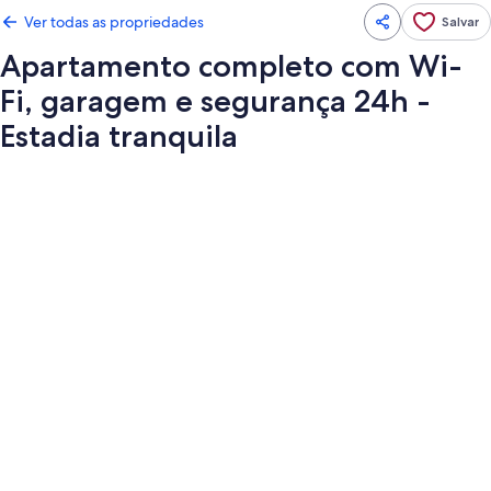
Ver todas as propriedades
Salvar
Apartamento completo com Wi-
Fi, garagem e segurança 24h -
Estadia tranquila
Galeria
de
fotos