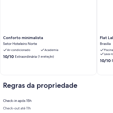
Conforto
Flat
Conforto minimalista
Flat L
minimalista
Lakeside
Setor Hoteleiro Norte
Brasilia
Setor
Beira
Ar-condicionado
Academia
Piscin
Hoteleiro
do
Lava-r
Norte
Lago
10.0
10/10
Extraordinária
(1 avaliação)
Brasilia
10.0
10/10
de
de
10,
10,
Extraordinária,
Extraord
(1
(1
avaliação)
avaliaçã
Regras da propriedade
Check-in após 15h
Check-out até 11h