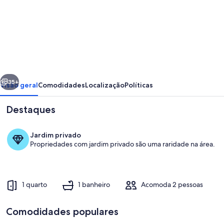
de
Apartamento
completo
com
Wi-
erior
Próximo
Fi,
35+
Visão geral
Comodidades
Localização
Políticas
garagem
Destaques
e
segurança
Jardim privado
24h
Propriedades com jardim privado são uma raridade na área.
-
Estadia
tranquila
1 quarto
1 banheiro
Acomoda 2 pessoas
Quarto
Comodidades populares